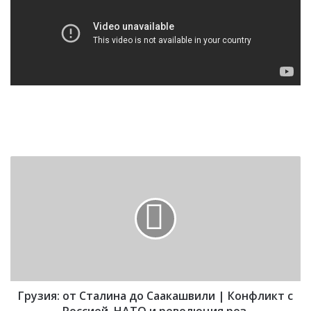
Г
р
у
з
и
я
:
о
т
Грузия: от Сталина до Саакашвили | Конфликт с
С
т