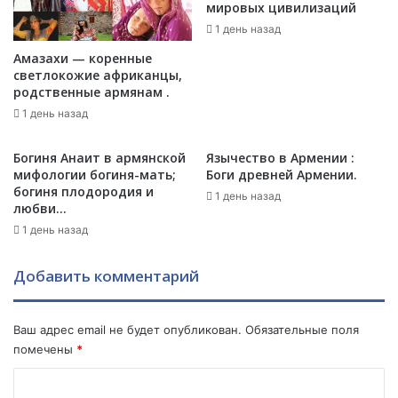
мировых цивилизаций
ф
е
л
1 день назад
н
и
Б
Амазахи — коренные
к
а
светлокожие африканцы,
т
г
родственные армянам .
с
д
1 день назад
Р
а
о
с
Богиня Анаит в армянской
Язычество в Армении :
с
а
мифологии богиня-мать;
Боги древней Армении.
с
р
богиня плодородия и
1 день назад
и
о
любви…
е
в
1 день назад
й
:
,
С
Н
Добавить комментарий
Ш
А
А
Т
д
О
е
Ваш адрес email не будет опубликован.
Обязательные поля
и
л
помечены
*
р
а
К
е
ю