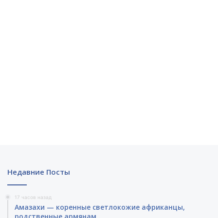
Недавние Посты
17 часов назад
Амазахи — коренные светлокожие африканцы,
родственные армянам .