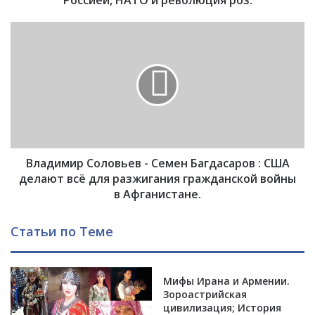
Россией, НАТО и революция роз.
а
л
В
и
л
н
а
а
д
д
и
о
м
С
и
а
р
а
С
к
Владимир Соловьев - Семен Багдасаров : США
о
а
л
делают всё для разжигания гражданской войны
ш
о
в Афганистане.
в
в
и
ь
Статьи по Теме
л
е
и
в
|
-
К
С
Мифы Ирана и Армении.
о
Зороастрийская
е
цивилизация; История
н
м