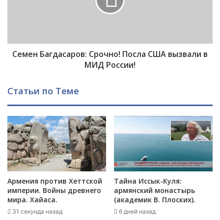
а
н
й
Б
в
а
о
г
й
д
н
Семен Багдасаров: Срочно! Посла США вызвали в
а
ы
с
МИД России!
.
а
.
р
Статьи по Теме
.
о
в
:
С
р
о
ч
н
о
Армения против Хеттской
Тайна Иссык-Куля:
!
империи. Войны древнего
армянский монастырь
П
мира. Хайаса.
(академик В. Плоских).
о
31 секунда назад
6 дней назад
с