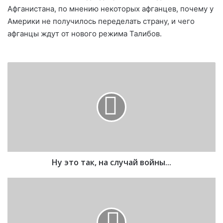
Афганистана, по мнению некоторых афганцев, почему у
Америки не получилось переделать страну, и чего
афганцы ждут от нового режима Талибов.
Н
у
э
т
о
т
а
к
,
Ну это так, на случай войны...
н
а
с
С
л
е
у
м
ч
е