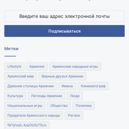
Введите
ваш
адрес
электронной
почты
Метки
Lifestyle
Армения
Армянские народные игры
Армянский мир
Верные друзья Армении
Дрвение столицы Армении
Имена
Кинематограф
Культура
Легенды Армении
Люди
Национальные игры
Общество
Политика
Предатели Армянского народа
Регион
ԳՐԱԿԱՆ ԽԱՉՄԵՐՈւԿ