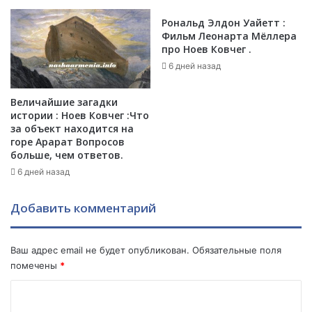
л
Рональд Элдон Уайетт :
а
Фильм Леонарта Мёллера
С
про Ноев Ковчег .
Ш
6 дней назад
А
в
ы
Величайшие загадки
истории : Ноев Ковчег :Что
з
за объект находится на
в
горе Арарат Вопросов
а
больше, чем ответов.
л
6 дней назад
и
в
М
Добавить комментарий
И
Д
Р
Ваш адрес email не будет опубликован.
Обязательные поля
о
помечены
*
с
с
К
и
о