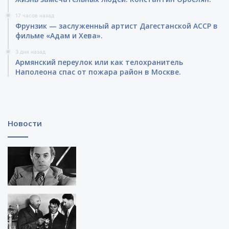
ы
.
17 часов назад
Фрунзик — заслуженный артист Дагестанской АССР в
фильме «Адам и Хева».
3 дня назад
Армянский переулок или как телохранитель
Наполеона спас от пожара район в Москве.
Новости