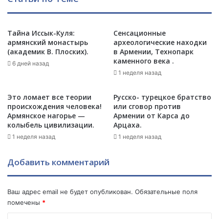
ш
е
и
т
в
а
у
т
Тайна Иссык-Куля:
Сенсационные
ю
армянский монастырь
археологические находки
а
(академик В. Плоских).
в Армении, Технопарк
к
к
каменного века .
а
у
6 дней назад
р
К
1 неделя назад
т
р
у
ы
Это ломает все теории
Русско- турецкое братство
:
м
происхождения человека!
или сговор против
С
а
Армянское нагорье —
Армении от Карса до
а
т
колыбель цивилизации.
Арцаха.
р
у
1 неделя назад
1 неделя назад
к
р
и
е
Добавить комментарий
с
ц
Ц
к
а
и
Ваш адрес email не будет опубликован.
Обязательные поля
т
м
помечены
*
у
и
р
б