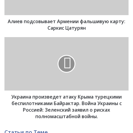
о
д
с
Алиев подсовывает Армении фальшивую карту:
о
в
Саркис Цатурян
ы
в
У
а
к
е
р
т
а
А
и
р
н
м
а
е
п
н
р
и
Украина произведет атаку Крыма турецкими
о
и
и
беспилотниками Байрактар. Война Украины с
ф
з
Россией: Зеленский заявил о рисках
а
в
полномасштабной войны.
л
е
ь
д
Статьи по Теме