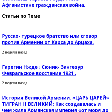
Афганистане гражданская война.
Статьи по Теме
Русско- турецкое братство или сговор
против Армении от Карса до Арцаха.
2 недели назад
Гарегин Нжде ։ Сюник- Зангезур
Февральское восстание 1921 .
2 недели назад
История Великой Армении. «ЦАРЬ ЦАРЕЙ»
ТИГРАН II ВЕЛИКИЙ: Как создавалась и
чем жила Армянская империя «от моря до