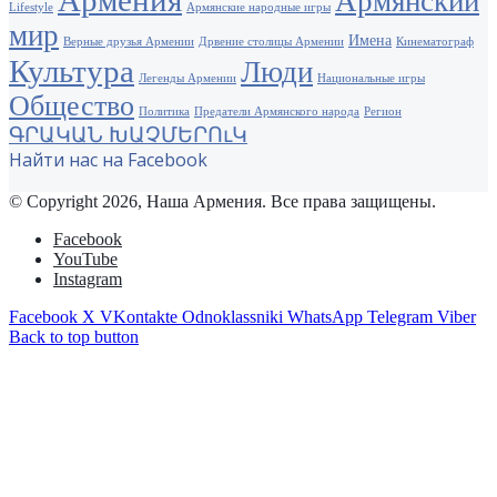
Армянский
Lifestyle
Армянские народные игры
мир
Имена
Верные друзья Армении
Дрвение столицы Армении
Кинематограф
Культура
Люди
Легенды Армении
Национальные игры
Общество
Политика
Предатели Армянского народа
Регион
ԳՐԱԿԱՆ ԽԱՉՄԵՐՈւԿ
Найти нас на Facebook
© Copyright 2026, Наша Армения. Все права защищены.
Facebook
YouTube
Instagram
Facebook
X
VKontakte
Odnoklassniki
WhatsApp
Telegram
Viber
Back to top button