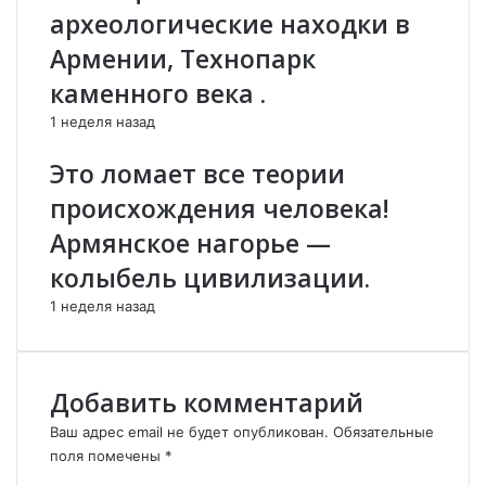
археологические находки в
у
А
р
з
Армении, Технопарк
е
е
каменного века .
ц
р
к
б
1 неделя назад
и
а
й
й
Это ломает все теории
п
д
происхождения человека!
р
ж
о
а
Армянское нагорье —
ц
н
колыбель цивилизации.
е
в
с
о
1 неделя назад
с
й
,
д
в
у
н
т
Добавить комментарий
е
в
в
с
Ваш адрес email не будет опубликован.
Обязательные
с
о
поля помечены
*
я
с
К