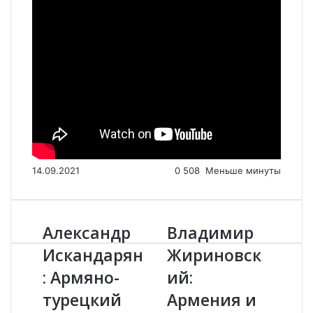
14.09.2021
0
508
Меньше минуты
Александр
Владимир
А
В
л
л
Искандарян
Жириновск
е
а
: Армяно-
ий:
к
д
с
и
турецкий
Армения и
а
м