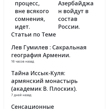
н
процесс,
и
Азербайджа
д
р
вне всякого
н войдут в
р
Ж
И
и
сомнения,
состав
с
р
идет.
России.
к
и
а
н
Статьи по Теме
н
о
д
в
Лев Гумилев : Сакральная
а
с
р
к
география Армении.
я
и
16 часов назад
н
й
:
:
Тайна Иссык-Куля:
А
А
р
р
армянский монастырь
м
м
(академик В. Плоских).
я
е
н
н
7 дней назад
о
и
-
я
Сенсационные
т
и