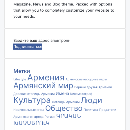
Magazine, News and Blog theme. Packed with options
that allow you to completely customize your website to
your needs.
Введите
ваш
адрес
электронной
почты
Метки
Армения
Lifestyle
Армянские народные игры
Армянский мир
Верные друзья Армении
Имена
Дрвение столицы Армении
Кинематограф
Культура
Люди
Легенды Армении
Общество
Национальные игры
Политика
Предатели
ԳՐԱԿԱՆ
Армянского народа
Регион
ԽԱՉՄԵՐՈւԿ