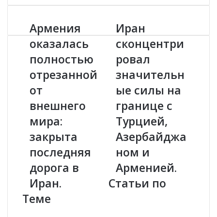
Армения
Иран
А
И
р
р
оказалась
сконцентри
м
а
полностью
ровал
е
н
н
с
отрезанной
значительн
и
к
я
от
о
ые силы на
о
н
внешнего
границе с
к
ц
а
е
мира:
Турцией,
з
н
закрыта
Азербайджа
а
т
л
р
последняя
ном и
а
и
дорога в
Арменией.
с
р
ь
о
Иран.
Статьи по
п
в
Теме
о
а
л
л