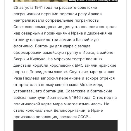
25 августа 1941 года на рассвете советские
пограничники первыми перешли реку Аракс и
нейтрализовали сопредельные погранпосты.
Советское командование для установления контроля
над северными провинциями Ирана и движения на
столицу направило три армии и Каспийскую
флотилию. Британцы для удара с запада
сформировали армейскую группу в Ираке, в районе
Басры и Киркука. На морском театре военных
действий корабли королевских ВМС заняли иранские
порты в Персидском заливе. Спустя четыре дня шах
Реза Пехлеви запросил перемирие и вскоре отрёкся
от престола в пользу своего сына Мохаммеда,
устраивавшего британцев. Советские и британские
войска покинули Иран весной 1946 года. С тех пор на
политической карте мира многое изменилось. Не
стало колониальной Великобритании, в Иране
произошла революция, распался СССР…