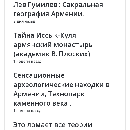
н
з
Лев Гумилев : Сакральная
о
н
география Армении.
с
а
т
ч
2 дня назад
ь
и
ю
т
Тайна Иссык-Куля:
о
е
армянский монастырь
т
л
р
ь
(академик В. Плоских).
е
н
1 неделя назад
з
ы
а
е
Сенсационные
н
с
н
и
археологические находки в
о
л
Армении, Технопарк
й
ы
о
н
каменного века .
т
а
1 неделя назад
в
г
н
р
Это ломает все теории
е
а
ш
н