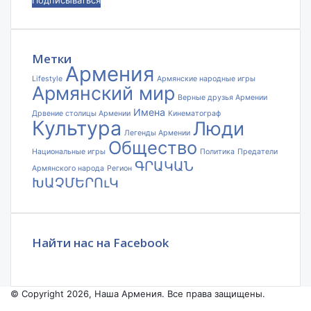
ваш
адрес
электронной
почты
Метки
Армения
Lifestyle
Армянские народные игры
Армянский мир
Верные друзья Армении
Имена
Дрвение столицы Армении
Кинематограф
Культура
Люди
Легенды Армении
Общество
Национальные игры
Политика
Предатели
ԳՐԱԿԱՆ
Армянского народа
Регион
ԽԱՉՄԵՐՈւԿ
Найти нас на Facebook
© Copyright 2026, Наша Армения. Все права защищены.
Facebook