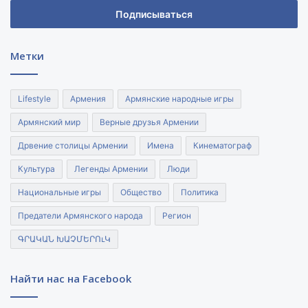
адрес
электронной
почты
Метки
Lifestyle
Армения
Армянские народные игры
Армянский мир
Верные друзья Армении
Дрвение столицы Армении
Имена
Кинематограф
Культура
Легенды Армении
Люди
Национальные игры
Общество
Политика
Предатели Армянского народа
Регион
ԳՐԱԿԱՆ ԽԱՉՄԵՐՈւԿ
Найти нас на Facebook