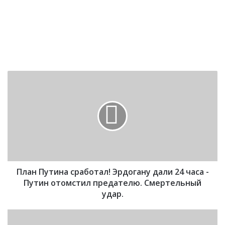
П
л
а
н
П
у
т
и
н
План Путина сработал! Эрдогану дали 24 часа -
а
с
Путин отомстил предателю. Смертельный
р
удар.
а
б
З
о