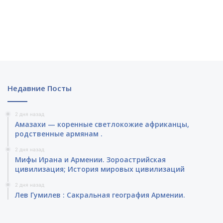
Недавние Посты
2 дня назад
Амазахи — коренные светлокожие африканцы,
родственные армянам .
2 дня назад
Мифы Ирана и Армении. Зороастрийская
цивилизация; История мировых цивилизаций
2 дня назад
Лев Гумилев : Сакральная география Армении.