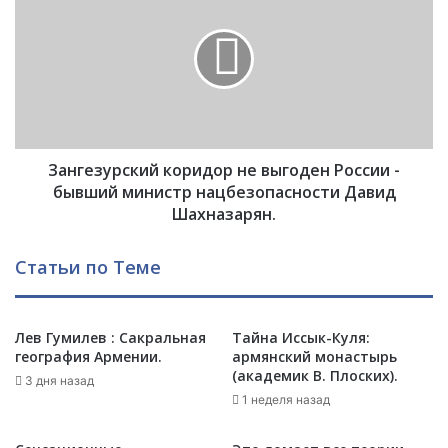
а
т
н
а
г
л
е
!
з
Э
у
р
р
д
с
о
Зангезурский коридор не выгоден России -
к
г
и
бывший министр нацбезопасности Давид
а
й
Шахназарян.
н
к
у
о
Статьи по Теме
д
р
а
и
л
д
и
о
Лев Гумилев : Сакральная
Тайна Иссык-Куля:
2
география Армении.
армянский монастырь
р
(академик В. Плоских).
4
н
3 дня назад
ч
е
1 неделя назад
а
в
с
ы