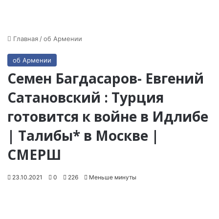
Главная
/
об Армении
об Армении
Семен Багдасаров- Евгений
Сатановский : Турция
готовится к войне в Идлибе
| Талибы* в Москве |
СМЕРШ
23.10.2021
0
226
Меньше минуты