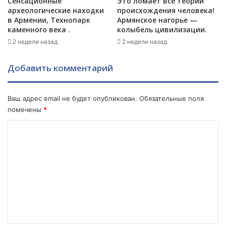
Сенсационные
Это ломает все теории
а
г
археологические находки
происхождения человека!
-
о
в Армении, Технопарк
Армянское нагорье —
П
д
каменного века .
колыбель цивилизации.
у
е
2 недели назад
2 недели назад
т
н
и
Р
Добавить комментарий
н
о
о
с
т
с
Ваш адрес email не будет опубликован.
Обязательные поля
о
и
помечены
*
м
и
с
-
К
т
б
о
и
ы
л
в
м
п
ш
м
р
и
е
й
е
д
м
н
а
и
т
т
н