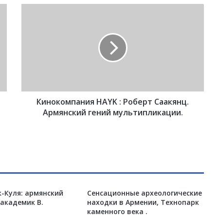
К
и
н
о
к
о
м
п
а
Кинокомпания HAYK : Роберт Саакянц.
н
и
Армянский гений мультипликации.
я
H
A
Y
K
:
Р
-Куля: армянский
Сенсационные археологические
о
академик В.
находки в Армении, Технопарк
б
каменного века .
е