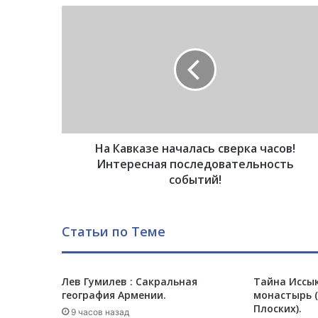
Н
а
К
а
в
к
а
з
е
На Кавказе началась сверка часов!
н
а
Интересная последовательность
ч
событий!
а
л
а
Статьи по Теме
с
ь
с
Лев Гумилев : Сакральная
Тайна Иссык
в
география Армении.
монастырь (
е
Плоских).
р
9 часов назад