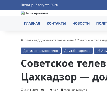
Пятница, 7 августа 2026
ГЛАВНАЯ
КОНТАКТЫ
НОВОСТИ
ПОЛИ
Главная
/
Документальное кино
/
Советское телевид
Документальное кино
Дружба народов
об Ар
Советское теле
Цахкадзор — дол
03.11.2021
0
147
Меньше минуты