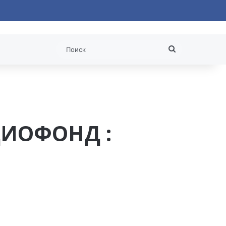
 статья
Поиск
ДИОФОНД :