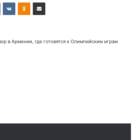
X
VKontakte
Odnoklassniki
Поделиться по электронной почте
ор в Армении, где готовятся к Олимпийским играм