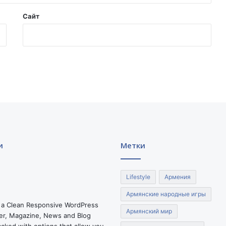
н
и
Сайт
й
м
у
л
ь
т
и
п
л
и
к
а
и
Метки
ц
и
и
Lifestyle
Армения
.
Армянские народные игры
 a Clean Responsive WordPress
Армянский мир
r, Magazine, News and Blog