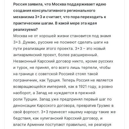
Россия
заявила, что
Москва
поддерживает идею
создания консультативного регионального
механизма 3+3 и считает, что пора переходить к
практическим шагам. В какой мере эта идея
реализуема?
Москва
не от хорошей жизни становится под знамя
3+3. Думаю, русские не посмеют сделать шаги на
пути реализации этого проекта. 3+3 – это новый
антиармянский проект, более расширенный.
Незаконный Карсский договор никто, кроме русских
и турок, не принял, его всего лишь терпели, чтобы
на границе с советской
Россией
стоял такой
пограничник, как
Турция
. Теперь
Россия
не является
возвращающейся империей, как в 1921 году, а ровно
наоборот, а Запад не нуждается в прежней
роли
Турции
. Запад уже предпринял первый шаг по
денонсации Карсского договора, превратив
Грузию
в
свой форпост. 3+3 принесет нашему народу такие же
бедствия, как хулиганский Карсский договор, и
власти
Армении
поступают правильно, не реагируя