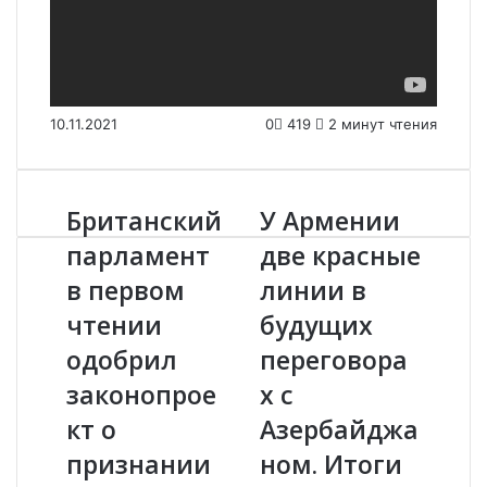
10.11.2021
0
419
2 минут чтения
Британский
У Армении
Б
У
р
А
парламент
две красные
и
р
в первом
линии в
т
м
а
е
чтении
будущих
н
н
с
одобрил
и
переговора
к
и
законопрое
х с
и
д
й
в
кт о
Азербайджа
п
е
признании
ном. Итоги
а
к