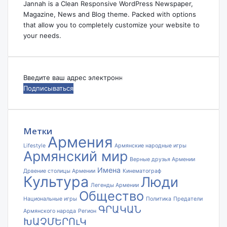
Jannah is a Clean Responsive WordPress Newspaper,
Magazine, News and Blog theme. Packed with options
that allow you to completely customize your website to
your needs.
Введите
ваш
адрес
электронной
почты
Метки
Армения
Lifestyle
Армянские народные игры
Армянский мир
Верные друзья Армении
Имена
Дрвение столицы Армении
Кинематограф
Культура
Люди
Легенды Армении
Общество
Национальные игры
Политика
Предатели
ԳՐԱԿԱՆ
Армянского народа
Регион
ԽԱՉՄԵՐՈւԿ