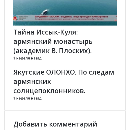
о
е
б
г
р
о
и
в
л
о
Тайна Иссык-Куля:
з
р
армянский монастырь
а
а
к
х
(академик В. Плоских).
о
с
1 неделя назад
н
А
о
з
Якутские ОЛОНХО. По следам
п
е
р
р
армянских
о
б
солнцепоклонников.
е
а
к
й
1 неделя назад
т
д
о
ж
п
а
р
н
Добавить комментарий
и
о