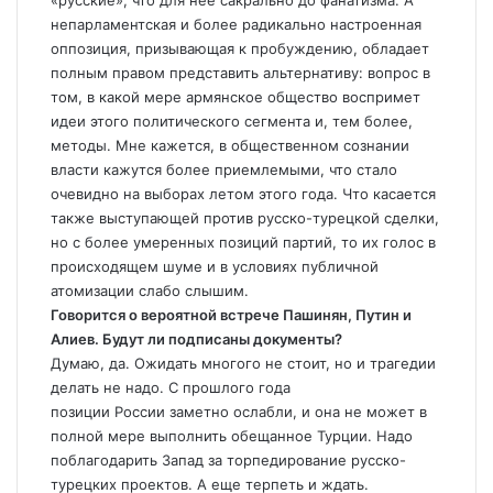
«русские», что для нее сакрально до фанатизма. А
непарламентская и более радикально настроенная
оппозиция, призывающая к пробуждению, обладает
полным правом представить альтернативу: вопрос в
том, в какой мере армянское общество воспримет
идеи этого политического сегмента и, тем более,
методы. Мне кажется, в общественном сознании
власти кажутся более приемлемыми, что стало
очевидно на выборах летом этого года. Что касается
также выступающей против русско-турецкой сделки,
но с более умеренных позиций партий, то их голос в
происходящем шуме и в условиях публичной
атомизации слабо слышим.
Говорится о вероятной встрече Пашинян, Путин и
Алиев. Будут ли подписаны документы?
Думаю, да. Ожидать многого не стоит, но и трагедии
делать не надо. С прошлого года
позиции
России
заметно ослабли, и она не может в
полной мере выполнить обещанное
Турции
. Надо
поблагодарить Запад за торпедирование русско-
турецких проектов. А еще терпеть и ждать.