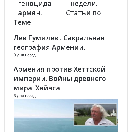
р
р
геноцида
недели.
л
а
армян.
Статьи по
а
с
м
н
Теме
е
ы
н
е
Лев Гумилев : Сакральная
т
л
в
и
география Армении.
п
н
3 дня назад
е
и
р
и
Армения против Хеттской
в
в
о
б
империи. Войны древнего
м
у
мира. Хайаса.
ч
д
т
у
3 дня назад
е
щ
н
и
и
х
и
п
о
е
д
р