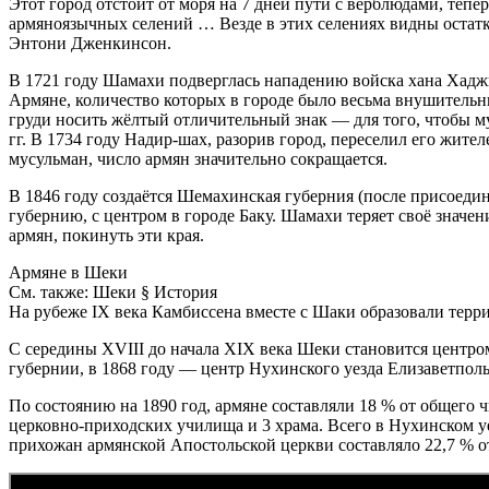
Этот город отстоит от моря на 7 дней пути с верблюдами, теп
армяноязычных селений … Везде в этих селениях видны остат
Энтони Дженкинсон.
В 1721 году Шамахи подверглась нападению войска хана Хадж
Армяне, количество которых в городе было весьма внушительн
груди носить жёлтый отличительный знак — для того, чтобы 
гг. В 1734 году Надир-шах, разорив город, переселил его жите
мусульман, число армян значительно сокращается.
В 1846 году создаётся Шемахинская губерния (после присоедин
губернию, с центром в городе Баку. Шамахи теряет своё значен
армян, покинуть эти края.
Армяне в Шеки
См. также: Шеки § История
На рубеже IX века Камбиссена вместе с Шаки образовали терр
С середины XVIII до начала XIX века Шеки становится центром
губернии, в 1868 году — центр Нухинского уезда Елизаветпол
По состоянию на 1890 год, армяне составляли 18 % от общего ч
церковно-приходских училища и 3 храма. Всего в Нухинском уе
прихожан армянской Апостольской церкви составляло 22,7 % от