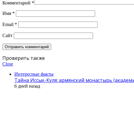
Комментарий
*
Имя
*
Email
*
Сайт
Проверить также
Close
Интересные факты
Тайна Иссык-Куля: армянский монастырь (академик
6 дней назад