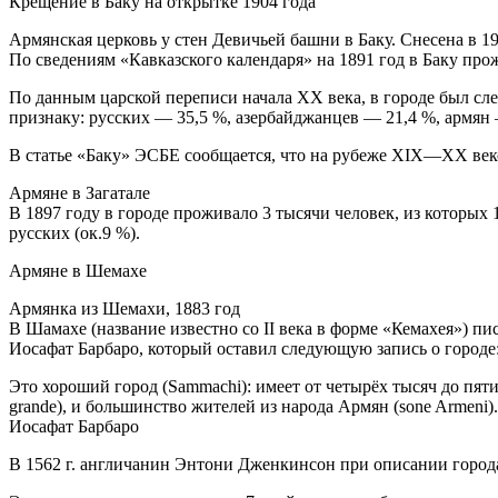
Крещение в Баку на открытке 1904 года
Армянская церковь у стен Девичьей башни в Баку. Снесена в 19
По сведениям «Кавказского календаря» на 1891 год в Баку прож
По данным царской переписи начала XX века, в городе был сл
признаку: русских — 35,5 %, азербайджанцев — 21,4 %, армян 
В статье «Баку» ЭСБЕ сообщается, что на рубеже XIX—XX веко
Армяне в Загатале
В 1897 году в городе проживало 3 тысячи человек, из которых 
русских (ок.9 %).
Армяне в Шемахе
Армянка из Шемахи, 1883 год
В Шамахе (название известно со II века в форме «Кемахея») 
Иосафат Барбаро, который оставил следующую запись о городе
Это хороший город (Sammachi): имеет от четырёх тысяч до пят
grande), и большинство жителей из народа Армян (sone Armeni).
Иосафат Барбаро
В 1562 г. англичанин Энтони Дженкинсон при описании город