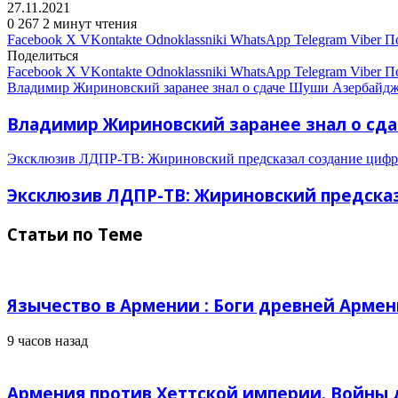
27.11.2021
0
267
2 минут чтения
Facebook
X
VKontakte
Odnoklassniki
WhatsApp
Telegram
Viber
П
Поделиться
Facebook
X
VKontakte
Odnoklassniki
WhatsApp
Telegram
Viber
П
Владимир Жириновский заранее знал о сдаче Шуши Азербайджа
Владимир Жириновский заранее знал о сда
Эксклюзив ЛДПР-ТВ: Жириновский предсказал создание цифро
Эксклюзив ЛДПР-ТВ: Жириновский предсказ
Статьи по Теме
Язычество в Армении : Боги древней Армен
9 часов назад
Армения против Хеттской империи. Войны д