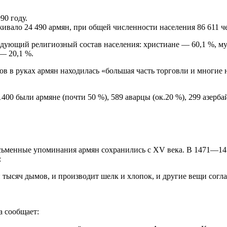
90 году.
ивало 24 490 армян, при общей численности населения 86 611 че
едующий религиозный состав населения: христиане — 60,1 %, му
— 20,1 %.
в в руках армян находилась «большая часть торговли и многие
1400 были армяне (почти 50 %), 589 аварцы (ок.20 %), 299 азерб
письменные упоминания армян сохранились с XV века. В 1471—147
:
и тысяч дымов, и производит шелк и хлопок, и другие вещи сог
а сообщает: