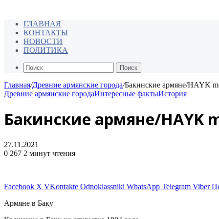
ГЛАВНАЯ
КОНТАКТЫ
НОВОСТИ
ПОЛИТИКА
Поиск
Главная
/
Древние армянские города
/
Бакинские армяне/HAYK m
Древние армянские города
Интересные факты
История
Бакинские армяне/HAYK m
27.11.2021
0
267
2 минут чтения
Facebook
X
VKontakte
Odnoklassniki
WhatsApp
Telegram
Viber
П
Армяне в Баку