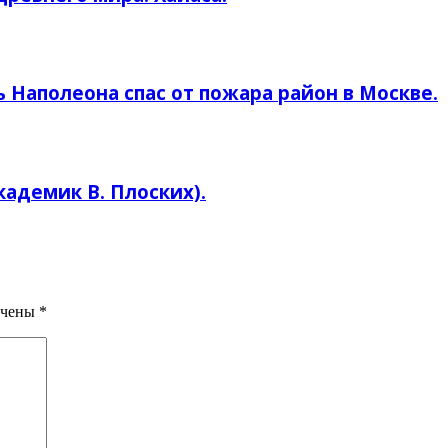
 Наполеона спас от пожара район в Москве.
кадемик В. Плоских).
ечены
*