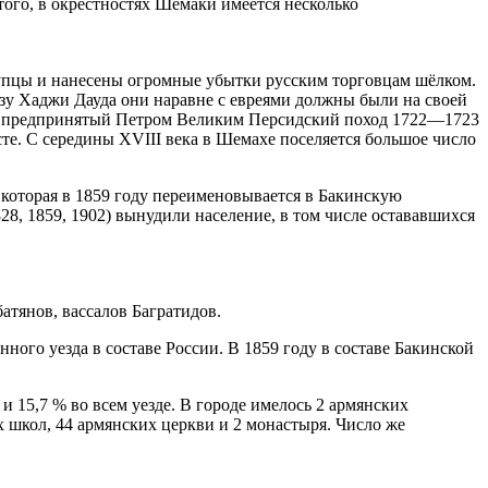
того, в окрестностях Шемаки имеется несколько
упцы и нанесены огромные убытки русским торговцам шёлком.
зу Хаджи Дауда они наравне с евреями должны были на своей
был предпринятый Петром Великим Персидский поход 1722—1723
есте. С середины XVIII века в Шемахе поселяется большое число
 которая в 1859 году переименовывается в Бакинскую
28, 1859, 1902) вынудили население, в том числе остававшихся
атянов, вассалов Багратидов.
ого уезда в составе России. В 1859 году в составе Бакинской
и 15,7 % во всем уезде. В городе имелось 2 армянских
 школ, 44 армянских церкви и 2 монастыря. Число же