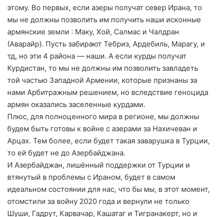
этому. Во первых, если азеры получат север Ирана, то
мы не должны позволить им получить наши исконные
армянские земли : Маку, Хой, Салмас и Чалдран
(Аварайр). Пусть забирают Тебриз, Ардебиль, Марагу, и
тд, но эти 4 района — наши. А если курды получат
Курдистан, то мы не должны им позволить завладеть
той частью Западной Армении, которые признаны за
нами Арбитражным решением, но вследствие геноцида
армян оказались заселенные курдами.
Плюс, для полноценного мира в регионе, мы должны
будем быть готовы к войне с азерами за Нахичеван и
Арцах. Тем более, если будет такая заварушка в Турции,
то ей будет не до Азербайджана.
И Азербайджан, лишённый поддержки от Турции и
втянутый в проблемы с Ираном, будет в самом
идеальном состоянии для нас, что бы мы, в этот момент,
отомстили за войну 2020 года и вернули не только
Шуши, Гадрут, Карвачар, Кашатаг и Тигранакерт, но и