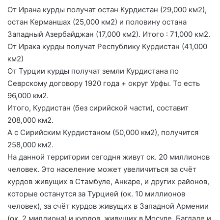
От Ирана курды получат остан Курдистан (29,000 км2),
остан Керманшах (25,000 км2) и половину остана
Западный Азербайджан (17,000 км2). Итого : 71,000 км2.
От Ирака курды получат Республику Курдистан (41,000
км2)
От Турции курды получат земли Курдистана по
Севрскому договору 1920 года + округ Урфы. То есть
96,000 км2.
Итого, Курдистан (без сирийской части), составит
208,000 км2.
А с Сирийским Курдистаном (50,000 км2), получится
258,000 км2.
На данной территории сегодня живут ок. 20 миллионов
человек. Это население может увеличиться за счёт
курдов живущих в Стамбуле, Анкаре, и других районов,
которые останутся за Турцией (ок. 10 миллионов
человек), за счёт курдов живущих в Западной Армении
(ок. 2 миллиона) и курдов, живущих в Мосуле, Багдаде и