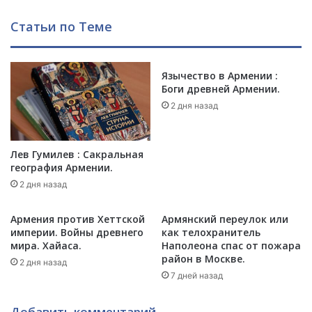
й
р
С
м
Статьи по Теме
а
я
т
н
а
е
н
Язычество в Армении :
/
Боги древней Армении.
о
H
в
A
2 дня назад
с
Y
к
K
и
m
Лев Гумилев : Сакральная
й
e
география Армении.
:
d
2 дня назад
Ч
i
е
a
Армения против Хеттской
Армянский переулок или
м
империи. Войны древнего
как телохранитель
в
мира. Хайаса.
Наполеона спас от пожара
о
район в Москве.
2 дня назад
л
7 дней назад
н
е
н
Добавить комментарий