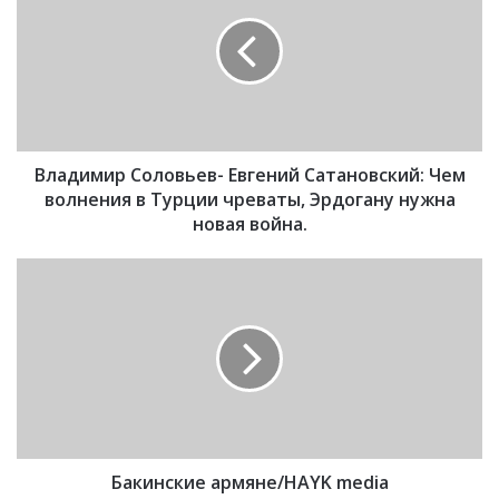
а
д
и
м
и
р
С
Владимир Соловьев- Евгений Сатановский: Чем
о
л
волнения в Турции чреваты, Эрдогану нужна
о
новая война.
в
ь
Б
е
а
в
к
-
и
Е
н
в
с
г
к
е
и
н
е
и
Бакинские армяне/HAYK media
а