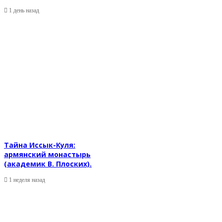
1 день назад
Тайна Иссык-Куля:
армянский монастырь
(академик В. Плоских).
1 неделя назад