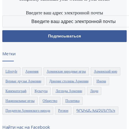
Введите ваш адрес электронной почты
Метки
Lifestyle
Армения
Армянские народные игры
Армянский мир
Верные друзья Армении
Дрвение столицы Армении
Имена
Кинематограф
Культура
Легенды Армении
Люди
Национальные игры
Общество
Политика
Предатели Армянского народа
Регион
ԳՐԱԿԱՆ ԽԱՉՄԵՐՈւԿ
Найти нас на Facebook