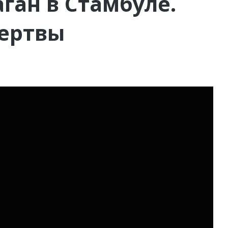
ган в Стамбуле.
ертвы