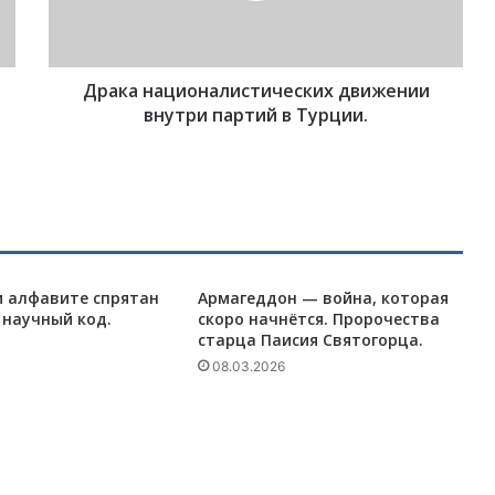
а
ц
и
Драка националистических движении
о
н
внутри партий в Турции.
а
л
и
с
т
и
ч
м алфавите спрятан
Армагеддон — война, которая
е
 научный код.
скоро начнётся. Пророчества
с
старца Паисия Святогорца.
к
и
08.03.2026
х
д
в
и
ж