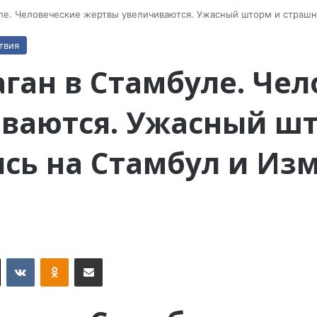
ле. Человеческие жертвы увеличиваются. Ужасный шторм и страшн
твия
ган в Стамбуле. Чел
ваются. Ужасный ш
ь на Стамбул и Изм
X
VKontakte
Odnoklassniki
Поделиться по электронной почте