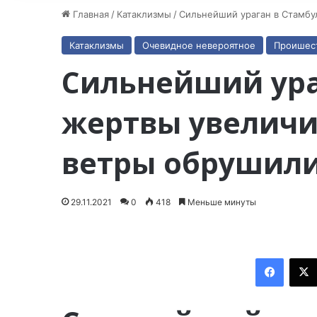
Главная
/
Катаклизмы
/
Сильнейший ураган в Стамбу
Катаклизмы
Очевидное невероятное
Проишес
Сильнейший ура
жертвы увеличи
ветры обрушилис
29.11.2021
0
418
Меньше минуты
Facebook