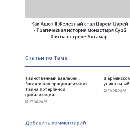
т
I
I
Как Ашот II Железный стал Царем-Царей
Ж
е
- Трагическая история монастыря Сурб
л
Хач на острове Ахтамар.
е
з
н
Статьи по Теме
ы
й
с
Таинственный Баальбек .
В армянско
т
Загадочная працивилизация.
уникальный
а
Тайна потерянной
л
08.05.2026
цивилизации.
Ц
27.06.2026
а
р
е
м
Добавить комментарий
-