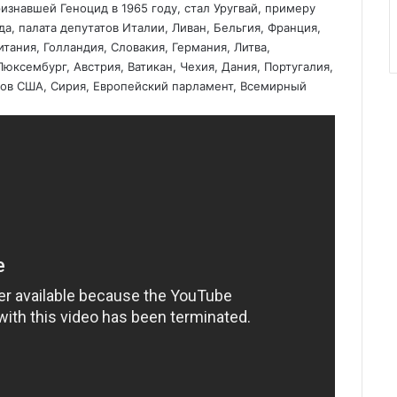
знавшей Геноцид в 1965 году, стал Уругвай, примеру
да, палата депутатов Италии, Ливан, Бельгия, Франция,
тания, Голландия, Словакия, Германия, Литва,
юксембург, Австрия, Ватикан, Чехия, Дания, Португалия,
тов США, Сирия, Европейский парламент, Всемирный