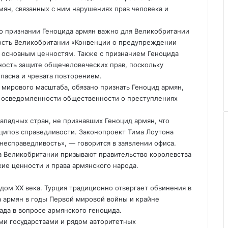
ян, связанных с ним нарушениях прав человека и
 о признании Геноцида армян важно для Великобритании
ность Великобритании «Конвенции о предупреждении
е основным ценностям. Также с признанием Геноцида
ость защите общечеловеческих прав, поскольку
пасна и чревата повторением.
 мирового масштаба, обязано признать Геноцид армян,
я осведомленности общественности о преступлениях
ападных стран, не признавших Геноцид армян, что
ципов справедливости. Законопроект Тима Лоутона
несправедливость», — говорится в заявлении офиса.
а Великобритании призывают правительство королевства
кие ценности и права армянского народа.
дом ХХ века. Турция традиционно отвергает обвинения в
 армян в годы Первой мировой войны и крайне
ада в вопросе армянского геноцида.
ми государствами и рядом авторитетных