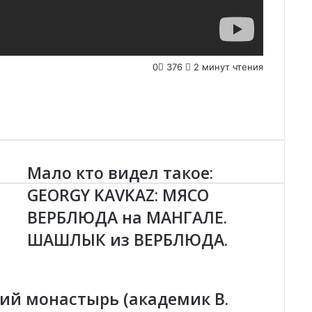
0
376
2 минут чтения
Мало кто видел такое:
М
а
GEORGY KAVKAZ: МЯСО
л
ВЕРБЛЮДА на МАНГАЛЕ.
о
к
ШАШЛЫК из ВЕРБЛЮДА.
т
о
в
и
ий монастырь (академик В.
д