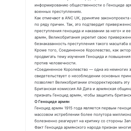
е
информированию общественности о Геноциде арм
военных преступлениях.
Как отмечают в ANC UK, pринятие законопроекта
по ряду причин. Так, это подтвердит привержен
преступления геноцида и наказании за него» и е
армян, Великобритания укрепит свою приверженн
безнаказанность преступления такого масштаба о
Кроме того, Соединенное Королевство, как актор
продвигать тему изучения Геноцида и повышени
против человечности.
«Соединенное Королевство — одна из немногих з
свидетельствует о несоблюдении основных прин
позволяет Великобритании откорректировать эту 
Британская комиссия Ай Дата и армянская общин
признать Геноцид армян, чтобы защитить британс
О Геноциде армян
Геноцид армян 1915 года является первым геноци
массовом истреблении более полутора миллиона
болезненно реагирует на критику со стороны Зап
Факт Геноцида армянского народа признан многи