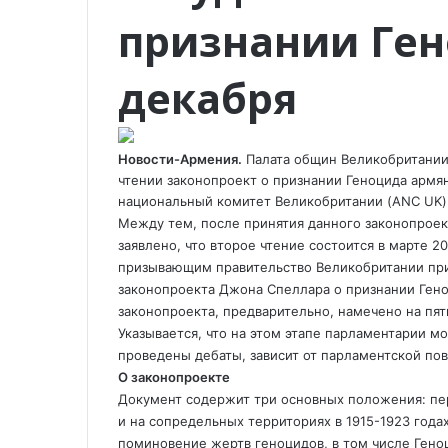
o
k
a
p
a
т
признании Ген
k
t
s
p
m
ь
e
s
с
n
я
декабря
i
п
k
о
i
э
Новости-Армения.
Палата общин Великобритании,
л
чтении законопроект о признании Геноцида армя
е
национальный комитет Великобритании (ANC UK) 
к
Между тем, после принятия данного
законопроек
т
заявлено, что второе чтение состоится в марте 
р
о
призывающим правительство Великобритании пр
н
законопроекта Джона Спеллара о признании Гено
н
законопроекта, предварительно, намечено на пят
о
Указывается, что на этом этапе парламентарии м
й
проведены дебаты, зависит от парламентской пов
п
О законопроекте
о
Документ содержит три основных положения: п
ч
и на сопредельных территориях в 1915-1923 год
т
поминовение жертв геноцидов, в том числе Гено