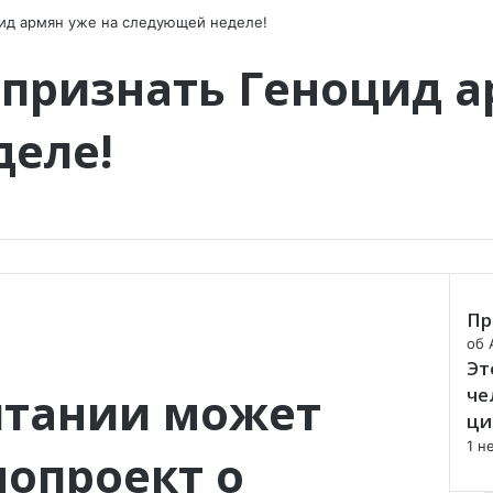
ид армян уже на следующей неделе!
признать Геноцид а
деле!
Пр
об 
Эт
итании может
че
ци
1 н
нопроект о