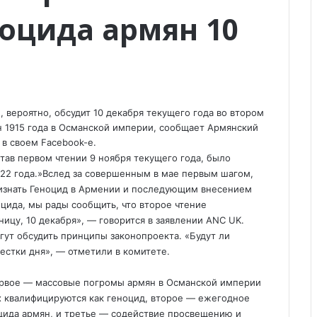
оцида армян 10
 вероятно, обсудит 10 декабря текущего года во втором
н 1915 года в Османской империи, сообщает Армянский
в своем Facebook-e.
та
в первом чтении 9 ноября текущего года, было
2022 года.»Вслед за совершенным в мае первым шагом,
изнать Геноцид в Армении и последующим внесением
цида, мы рады сообщить, что второе чтение
ницу, 10 декабря», — говорится в заявлении ANC UK.
огут обсудить принципы законопроекта. «Будут ли
естки дня», — отметили в комитете.
ервое — массовые погромы армян в Османской империи
ах квалифицируются как геноцид, второе — ежегодное
цида армян, и третье — содействие просвещению и