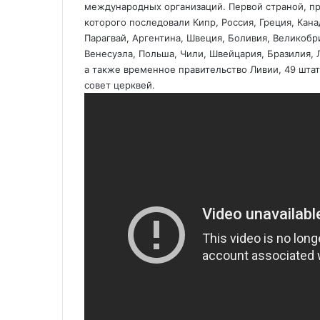
международных организаций. Первой страной, при
которого последовали Кипр, Россия, Греция, Кана
Парагвай, Аргентина, Швеция, Боливия, Великобри
Венесуэла, Польша, Чили, Швейцария, Бразилия, Л
а также временное правительство Ливии, 49 шта
совет церквей.