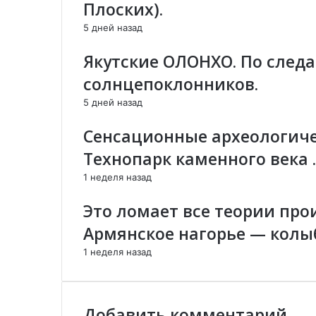
н
Плоских).
т
е
а
р
к
5 дней назад
ф
о
т
о
н
р
Якутские ОЛОНХО. По след
в
н
о
"
о
н
солнцепоклонников.
:
й
н
5 дней назад
Р
п
о
о
о
й
Сенсационные археологиче
с
ч
п
с
т
о
Технопарк каменного века .
и
е
ч
1 неделя назад
я
т
-
е
Это ломает все теории про
А
р
Армянское нагорье — колы
м
1 неделя назад
е
н
и
я
Добавить комментарий
-