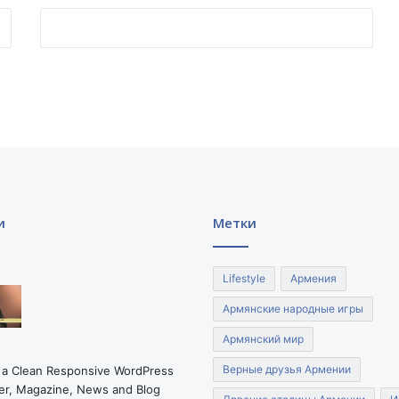
п
ы
т
к
и
п
е
р
е
в
о
р
и
Метки
о
т
а
Lifestyle
Армения
в
Р
Армянские народные игры
о
Армянский мир
с
с
Верные друзья Армении
 a Clean Responsive WordPress
и
r, Magazine, News and Blog