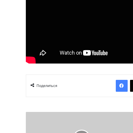
Facebook
Поделиться
А
з
а