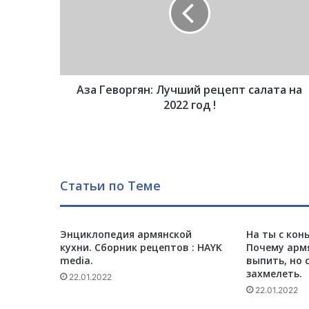
Г
е
в
о
р
г
Аза Геворгян: Лучший рецепт салата на
я
н
2022 год !
:
Л
у
ч
ш
Статьи по Теме
и
й
р
е
Энциклопедия армянской
На ты с кон
кухни. Сборник рецептов : HAYK
Почему арм
ц
media.
выпить, но 
е
захмелеть.
п
22.01.2022
22.01.2022
т
с