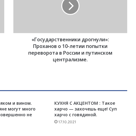
с
у
д
а
р
с
«Государственники дрогнули»:
т
в
Проханов о 10-летии попытки
е
переворота в России и путинском
н
централизме.
н
и
к
и
д
р
ьяком и вином.
о
КУХНЯ С АКЦЕНТОМ : Такое
яне могут много
харчо — захочешь еще! Суп
г
совершенно не
харчо с говядиной.
н
у
17.10.2021
л
и