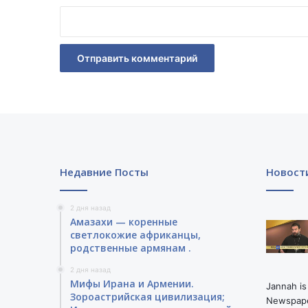
*
Недавние Посты
Новост
2 дня назад
Амазахи — коренные
светлокожие африканцы,
родственные армянам .
2 дня назад
Мифы Ирана и Армении.
Jannah is
Зороастрийская цивилизация;
Newspape