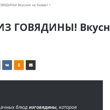
ВЯДИНЫ! Вкуснее не бывает !
З ГОВЯДИНЫ! Вкусне
X
VKontakte
Odnoklassniki
Поделиться по электронной почте
удачных блюд
из
говядины
, которое