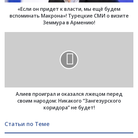
р
«Если он придет к власти, мы ещё будем
и
д
вспоминать Макрона»! Турецкие СМИ о визите
е
Земмура в Армению!
т
к
А
в
л
л
и
а
е
с
в
т
п
и
р
,
о
м
и
ы
Алиев проиграл и оказался лжецом перед
г
е
р
своим народом: Никакого “Зангезурского
щ
а
коридора“ не будет!
ё
л
б
и
Статьи по Теме
у
о
д
к
е