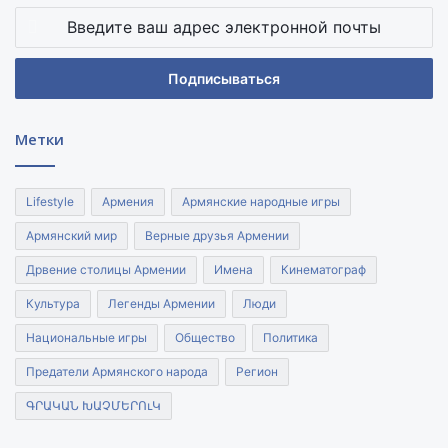
Введите
ваш
адрес
электронной
почты
Метки
Lifestyle
Армения
Армянские народные игры
Армянский мир
Верные друзья Армении
Дрвение столицы Армении
Имена
Кинематограф
Культура
Легенды Армении
Люди
Национальные игры
Общество
Политика
Предатели Армянского народа
Регион
ԳՐԱԿԱՆ ԽԱՉՄԵՐՈւԿ