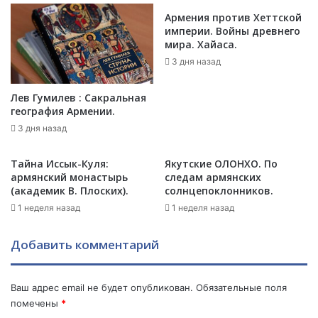
а
м
з
Армения против Хеттской
в
империи. Войны древнего
а
мира. Хайаса.
с
л
п
с
3 дня назад
о
я
м
л
Лев Гумилев : Сакральная
и
ж
география Армении.
н
е
3 дня назад
а
ц
т
о
Тайна Иссык-Куля:
Якутские ОЛОНХО. По
ь
м
армянский монастырь
следам армянских
М
п
(академик В. Плоских).
солнцепоклонников.
а
е
к
1 неделя назад
1 неделя назад
р
р
е
о
д
Добавить комментарий
н
с
а
в
»
о
Ваш адрес email не будет опубликован.
Обязательные поля
!
и
помечены
*
Т
м