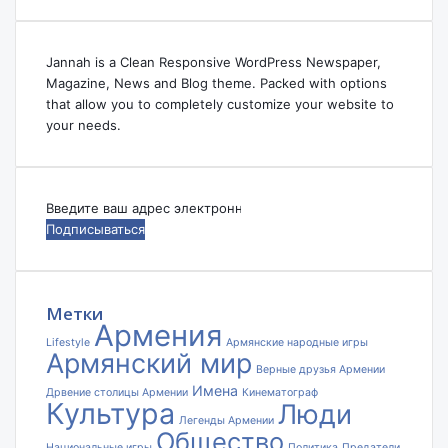
Jannah is a Clean Responsive WordPress Newspaper,
Magazine, News and Blog theme. Packed with options
that allow you to completely customize your website to
your needs.
Введите
ваш
адрес
электронной
почты
Метки
Армения
Lifestyle
Армянские народные игры
Армянский мир
Верные друзья Армении
Имена
Дрвение столицы Армении
Кинематограф
Культура
Люди
Легенды Армении
Общество
Национальные игры
Политика
Предатели