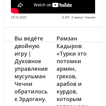
25.12.2021
0
411
2 минут чтения
Вы ведёте
Рамзан
В
Р
ы
а
двойную
Кадыров:
в
м
игру |
«Турки это
е
з
д
а
Духовное
потомки
ё
н
т
управление
К
армян,
е
а
мусульман
греков,
д
д
в
ы
Чечни
арабов и
о
р
обратилось
курдов,
й
о
н
в
к Эрдогану.
которым
у
: