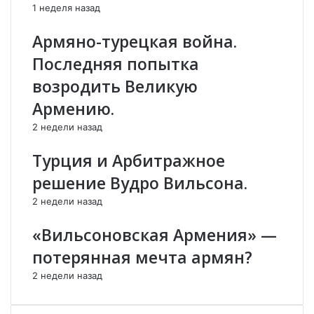
1 неделя назад
и
г
е
р
Армяно-турецкая война.
м
е
у
к
Последняя попытка
с
о
возродить Великую
у
в
л
,
Армению.
ь
а
2 недели назад
м
р
а
а
Турция и Арбитражное
н
б
Ч
о
решение Вудро Вильсона.
е
в
2 недели назад
ч
и
н
к
«Вильсоновская Армения» —
и
у
о
р
потерянная мечта армян?
б
д
2 недели назад
р
о
а
в
т
,