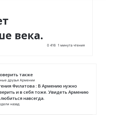
ет
е века.
0
416
1 минута чтения
оверить также
ные друзья Армении
гения Филатова : В Армению нужно
верить и в себя тоже. Увидеть Армению
влюбиться навсегда.
едели назад