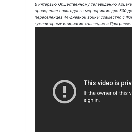
е
В интервью Общественному телевидению Арцаха М
проведение новогоднего мероприятия для 600 д
переселенцев 44-дневной войны совместно с Фо
гуманитарных инициатив «Наследие и Прогресс».