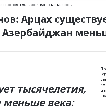
ет тысячелетия, а Азербайджан меньше века.
ов: Арцах существу
а Азербайджан меньш
Пр
C
Вер
Ев
l
o
ует тысячелетия,
по
s
и 
e
3 н
 меньше века: