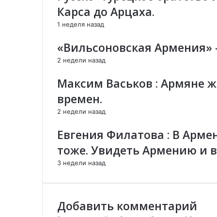
р
н
р
Карса до Арцаха.
и
н
о
1 неделя назад
д
о
н
е
й
н
«Вильсоновская Армения» 
т
п
о
с
о
й
2 недели назад
я
ч
п
у
т
о
Максим Васьков : Армяне ж
с
е
ч
времен.
т
т
у
е
2 недели назад
п
и
Евгения Филатова : В Арме
т
тоже. Увидеть Армению и в
ь
К
3 недели назад
а
р
а
б
Добавить комментарий
а