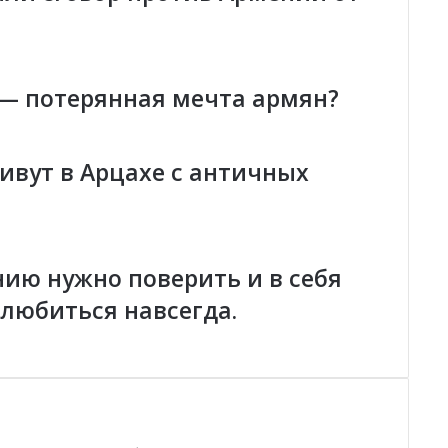
в
:
Д
е
— потерянная мечта армян?
ш
е
в
ы
ивут в Арцахе с античных
е
в
и
д
о
нию нужно поверить и в себя
с
любиться навсегда.
и
к
и
А
л
и
е