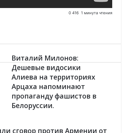
0
416
1 минута чтения
Виталий Милонов:
В
и
Дешевые видосики
т
Алиева на территориях
а
л
Арцаха напоминают
и
й
пропаганду фашистов в
М
Белоруссии.
и
л
о
н
 или сговор против Армении от
о