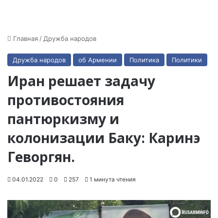
Главная
/
Дружба народов
Дружба народов
об Армении
Политика
Политики
Иран решает задачу
противостояния
пантюркизму и
колонизации Баку: Каринэ
Геворгян.
04.01.2022
0
257
1 минута чтения