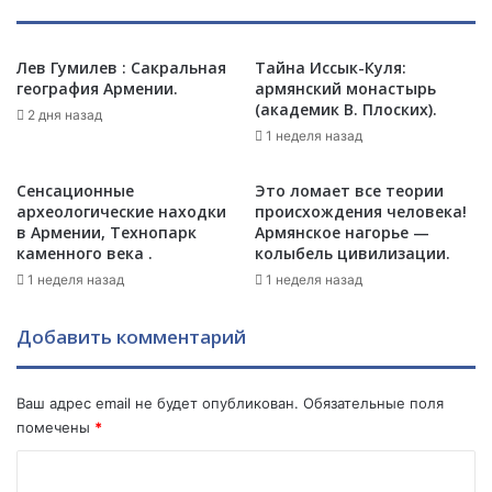
у
б
ю
к
т
Лев Гумилев : Сакральная
Тайна Иссык-Куля:
у
география Армении.
армянский монастырь
о
:
(академик В. Плоских).
ч
Б
2 дня назад
к
а
1 неделя назад
у
к
в
у
Сенсационные
Это ломает все теории
в
п
археологические находки
происхождения человека!
о
о
в Армении, Технопарк
Армянское нагорье —
п
д
каменного века .
колыбель цивилизации.
р
г
1 неделя назад
1 неделя назад
о
о
с
н
Добавить комментарий
е
я
“
е
з
т
Ваш адрес email не будет опубликован.
Обязательные поля
а
Е
помечены
*
н
р
г
е
К
е
в