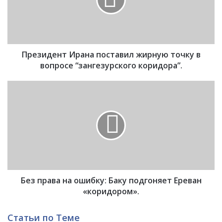
и
д
е
н
т
Президент Ирана поставил жирную точку в
И
р
вопросе “зангезурского коридора”.
а
н
Б
а
е
п
з
о
п
с
р
т
а
а
в
в
а
и
н
л
Без права на ошибку: Баку подгоняет Ереван
а
ж
«коридором».
и
о
р
ш
Статьи по Теме
н
и