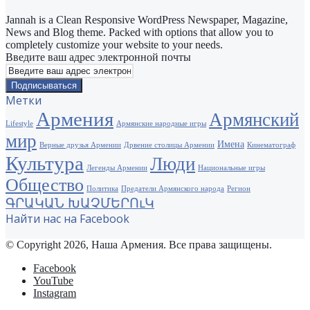
Jannah is a Clean Responsive WordPress Newspaper, Magazine,
News and Blog theme. Packed with options that allow you to
completely customize your website to your needs.
Введите ваш адрес электронной почты
Метки
Армения
Армянский
Lifestyle
Армянские народные игры
мир
Имена
Верные друзья Армении
Дрвение столицы Армении
Кинематограф
Культура
Люди
Легенды Армении
Национальные игры
Общество
Политика
Предатели Армянского народа
Регион
ԳՐԱԿԱՆ ԽԱՉՄԵՐՈւԿ
Найти нас на Facebook
© Copyright 2026, Наша Армения. Все права защищены.
Facebook
YouTube
Instagram