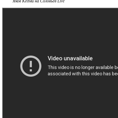
Яков Кедми на Соловьёв Live