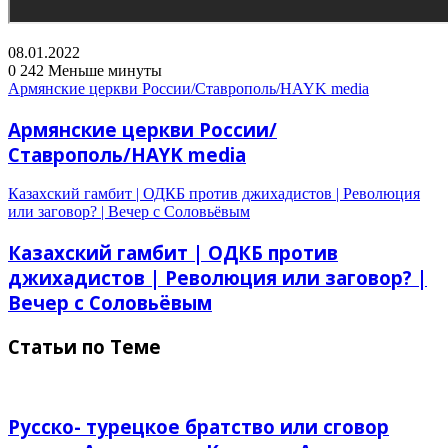
08.01.2022
0
242
Меньше минуты
Армянские церкви России/Ставрополь/HAYK media
Армянские церкви России/
Ставрополь/HAYK media
Казахский гамбит | ОДКБ против джихадистов | Революция
или заговор? | Вечер с Соловьёвым
Казахский гамбит | ОДКБ против
джихадистов | Революция или заговор? |
Вечер с Соловьёвым
Статьи по Теме
Русско- турецкое братство или сговор