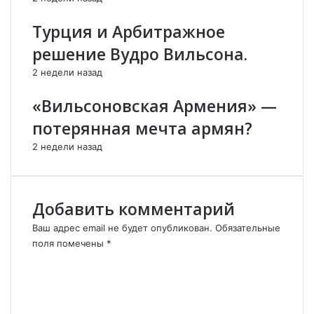
г
о
Турция и Арбитражное
о
п
в
р
решение Вудро Вильсона.
р
и
2 недели назад
е
ш
м
л
«Вильсоновская Армения» —
е
о
н
в
потерянная мечта армян?
и
Е
2 недели назад
и
в
м
р
е
о
л
п
Добавить комментарий
п
у
р
в
Ваш адрес email не будет опубликован.
Обязательные
е
р
поля помечены
*
и
а
К
м
з
о
у
г
м
щ
а
м
е
р