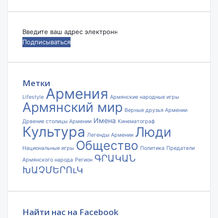
Введите
ваш
адрес
электронной
почты
Метки
Армения
Lifestyle
Армянские народные игры
Армянский мир
Верные друзья Армении
Имена
Дрвение столицы Армении
Кинематограф
Культура
Люди
Легенды Армении
Общество
Национальные игры
Политика
Предатели
ԳՐԱԿԱՆ
Армянского народа
Регион
ԽԱՉՄԵՐՈւԿ
Найти нас на Facebook