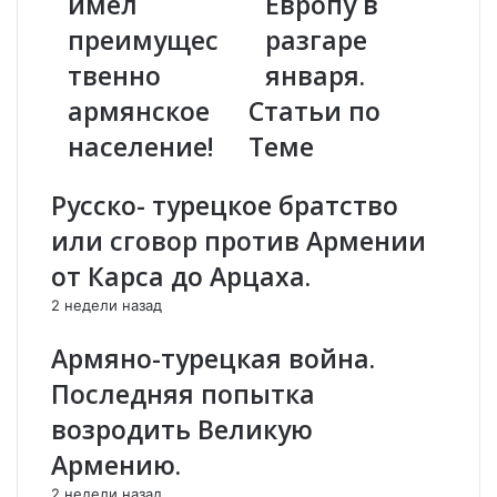
имел
Европу в
т
г
и
р
преимущес
разгаре
ч
а
твенно
января.
н
д
ы
у
армянское
Статьи по
х
с
население!
Теме
в
о
р
в
е
.
Русско- турецкое братство
м
А
или сговор против Армении
е
н
н
о
от Карса до Арцаха.
и
м
2 недели назад
д
а
о
л
Армяно-турецкая война.
н
ь
о
н
Последняя попытка
в
о
возродить Великую
е
е
й
л
Армению.
ш
е
2 недели назад
е
т