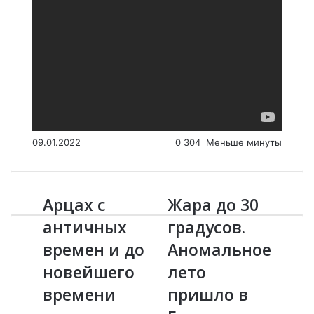
09.01.2022
0
304
Меньше минуты
Арцах с
Жара до 30
А
Ж
р
а
античных
градусов.
ц
р
времен и до
Аномальное
а
а
х
д
новейшего
лето
с
о
а
времени
3
пришло в
н
0