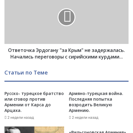
Ж
в
Е
е
Н
т
!
о
З
ч
а
к
я
а
в
Ответочка Эрдогану "за Крым" не задержалась.
Э
л
р
Начались переговоры с сирийскими курдами...
е
д
н
о
Статьи по Теме
и
г
е
а
В
н
л
Русско- турецкое братство
Армяно-турецкая война.
у
или сговор против
Последняя попытка
а
"
Армении от Карса до
возродить Великую
д
з
Арцаха.
Армению.
и
а
м
2 недели назад
2 недели назад
К
и
р
р
ы
«Вильсоновская Армения»