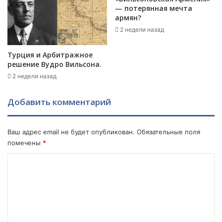
а
м
— потерянная мечта
Ж
"
армян?
и
н
2 недели назад
р
е
и
з
Турция и Арбитражное
н
а
решение Вудро Вильсона.
о
д
2 недели назад
в
е
с
р
к
ж
Добавить комментарий
о
а
г
л
о
а
Ваш адрес email не будет опубликован.
Обязательные поля
Ш
с
помечены
*
О
ь
К
К
.
И
Н
о
Р
а
м
О
ч
В
а
м
А
л
е