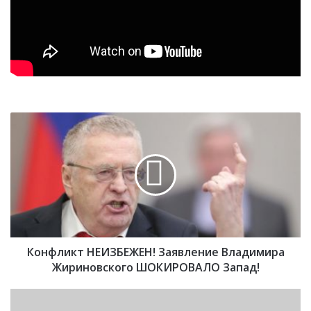
К
о
н
ф
л
и
к
т
Н
Конфликт НЕИЗБЕЖЕН! Заявление Владимира
Е
И
Жириновского ШОКИРОВАЛО Запад!
З
Б
О
Е
т