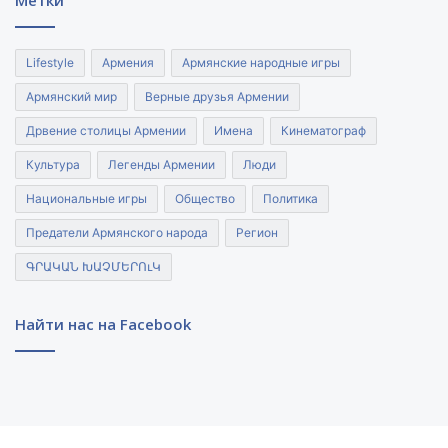
Метки
Lifestyle
Армения
Армянские народные игры
Армянский мир
Верные друзья Армении
Дрвение столицы Армении
Имена
Кинематограф
Культура
Легенды Армении
Люди
Национальные игры
Общество
Политика
Предатели Армянского народа
Регион
ԳՐԱԿԱՆ ԽԱՉՄԵՐՈւԿ
Найти нас на Facebook