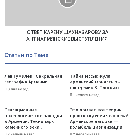
Н
К
В
А
А
Р
Р
Е
Ь
ОТВЕТ КАРЕНУ ШАХНАЗАРОВУ ЗА
Н
Н
У
АНТИАРМЯНСКИЕ ВЫСТУПЛЕНИЯ!
А
Ш
Ш
А
Статьи по Теме
Е
Х
Й
Н
С
А
В
Лев Гумилев : Сакральная
Тайна Иссык-Куля:
З
география Армении.
армянский монастырь
А
А
(академик В. Плоских).
М
Р
3 дня назад
И
О
1 неделя назад
П
В
А
У
Сенсационные
Это ломает все теории
М
З
археологические находки
происхождения человека!
Я
А
в Армении, Технопарк
Армянское нагорье —
Т
А
каменного века .
колыбель цивилизации.
И
Н
2 недели назад
2 недели назад