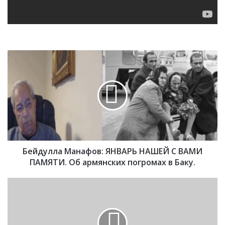
Б
е
й
д
у
л
л
а
М
Бейдулла Манафов: ЯНВАРЬ НАШЕЙ С ВАМИ
а
н
ПАМЯТИ. Об армянских погромах в Баку.
а
ф
О
о
Т
в
В
:
Е
Я
Т