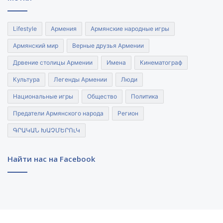
Lifestyle
Армения
Армянские народные игры
Армянский мир
Верные друзья Армении
Дрвение столицы Армении
Имена
Кинематограф
Культура
Легенды Армении
Люди
Национальные игры
Общество
Политика
Предатели Армянского народа
Регион
ԳՐԱԿԱՆ ԽԱՉՄԵՐՈւԿ
Найти нас на Facebook