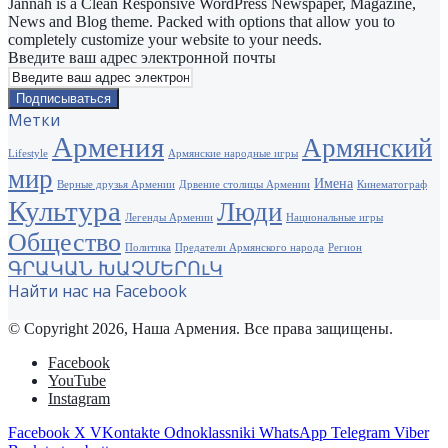
Jannah is a Clean Responsive WordPress Newspaper, Magazine,
News and Blog theme. Packed with options that allow you to
completely customize your website to your needs.
Введите ваш адрес электронной почты
Метки
Армения
Армянский
Lifestyle
Армянские народные игры
мир
Имена
Верные друзья Армении
Дрвение столицы Армении
Кинематограф
Культура
Люди
Легенды Армении
Национальные игры
Общество
Политика
Предатели Армянского народа
Регион
ԳՐԱԿԱՆ ԽԱՉՄԵՐՈւԿ
Найти нас на Facebook
© Copyright 2026, Наша Армения. Все права защищены.
Facebook
YouTube
Instagram
Facebook
X
VKontakte
Odnoklassniki
WhatsApp
Telegram
Viber