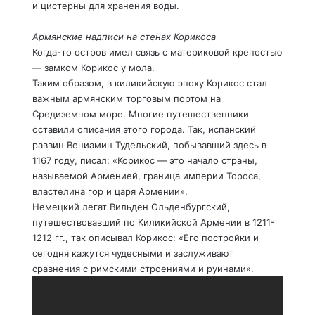
и цистерны для хранения воды.
Армянские надписи на стенах Корикоса
Когда-то остров имел связь с материковой крепостью
— замком Корикос у мола.
Таким образом, в киликийскую эпоху Корикос стал
важным армянским торговым портом на
Средиземном море. Многие путешественники
оставили описания этого города. Так, испанский
раввин Вениамин Тудельский, побывавший здесь в
1167 году, писал: «Корикос — это начало страны,
называемой Арменией, граница империи Тороса,
властелина гор и царя Армении».
Немецкий легат Вильден Ольденбургский,
путешествовавший по Киликийской Армении в 1211-
1212 гг., так описывал Корикос: «Его постройки и
сегодня кажутся чудесными и заслуживают
сравнения с римскими строениями и руинами».