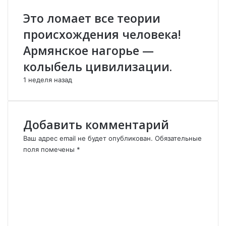
с
е
к
ш
Это ломает все теории
о
и
происхождения человека!
е
л
н
а
Армянское нагорье —
а
н
колыбель цивилизации.
с
а
л
м
1 неделя назад
е
в
д
о
и
й
е
т
Добавить комментарий
С
и
у
в
Ваш адрес email не будет опубликован.
Обязательные
д
К
поля помечены
*
а
а
К
н
р
о
а
а
м
.
б
м
а
е
х
н
»