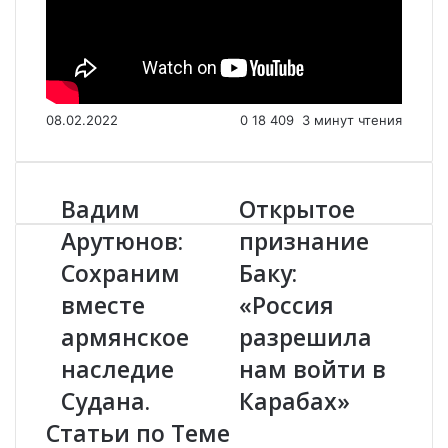
08.02.2022
0
18 409
3 минут чтения
Вадим
Открытое
В
О
а
т
Арутюнов:
признание
д
к
Сохраним
Баку:
и
р
м
ы
вместе
«Россия
А
т
р
армянское
о
разрешила
у
е
наследие
нам войти в
т
п
ю
р
Судана.
Карабах»
н
и
Статьи по Теме
о
з