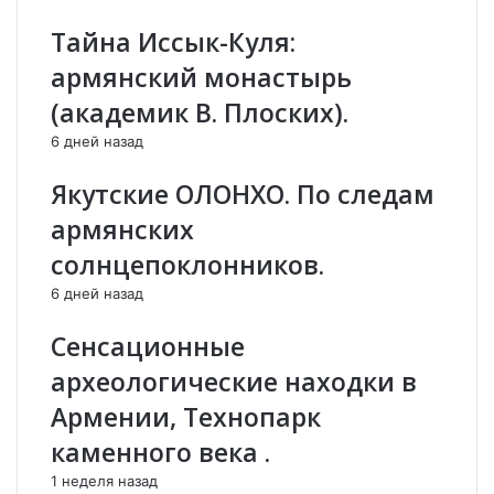
в
н
:
а
Тайна Иссык-Куля:
С
н
армянский монастырь
о
и
х
е
(академик В. Плоских).
р
Б
6 дней назад
а
а
н
к
Якутские ОЛОНХО. По следам
и
у
м
:
армянских
в
«
солнцепоклонников.
м
Р
е
о
6 дней назад
с
с
т
с
Сенсационные
е
и
археологические находки в
а
я
р
р
Армении, Технопарк
м
а
каменного века .
я
з
н
р
1 неделя назад