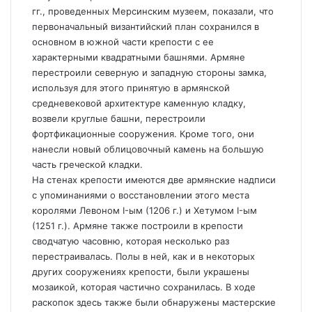
гг., проведенных Мерсинским музеем, показали, что
первоначальный византийский план сохранился в
основном в южной части крепости с ее
характерными квадратными башнями. Армяне
перестроили северную и западную стороны замка,
используя для этого принятую в армянской
средневековой архитектуре каменную кладку,
возвели круглые башни, перестроили
фортфикационные сооружения. Кроме того, они
нанесли новый облицовочный камень на большую
часть греческой кладки.
На стенах крепости имеются две армянские надписи
с упоминаниями о восстановлении этого места
королями Левоном I-ым (1206 г.) и Хетумом I-ым
(1251 г.). Армяне также построили в крепости
сводчатую часовню, которая несколько раз
перестраивалась. Полы в ней, как и в некоторых
других сооружениях крепости, были украшены
мозаикой, которая частично сохранилась. В ходе
раскопок здесь также были обнаружены мастерские