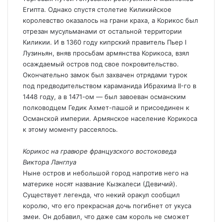
Египта. Однако спустя столетие Киликийское
королевство оказалось на грани краха, а Корикос был
отрезан мусульманами от остальной территории
Киликии. И в 1360 году кипрский правитель Пьер I
Лузиньян, вняв просьбам армянства Корикоса, взял
осаждаемый остров под свое покровительство.
Окончательно замок был захвачен отрядами турок
под предводительством караманида Ибрахима II-го в
1448 году, а в 1471-ом — был завоеван османским
полководцем Гедик Ахмет-пашой и присоединен к
Османской империи. Армянское население Корикоса
к этому моменту рассеялось.
Корикос на гравюре французского востоковеда
Виктора Ланглуа
Ныне остров и небольшой город напротив него на
материке носят название Кызкалеси (Девичий).
Существует легенда, что некий оракул сообщил
королю, что его прекрасная дочь погибнет от укуса ​​
змеи. Он добавил, что даже сам король не сможет