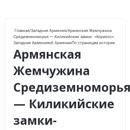
Главная
/
Западная Армения
/
Армянская Жемчужина
Средиземноморья — Киликийские замки- «Корикос».
Западная Армения
об Армении
По страницам истории
Армянская
Жемчужина
Средиземноморь
— Киликийские
замки-