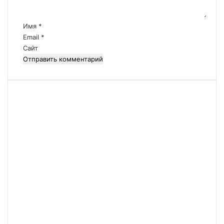
т
а
р
Имя
*
и
Email
*
й
Сайт
*