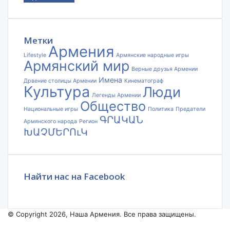
адрес
электронной
почты
Метки
Армения
Lifestyle
Армянские народные игры
Армянский мир
Верные друзья Армении
Имена
Дрвение столицы Армении
Кинематограф
Культура
Люди
Легенды Армении
Общество
Национальные игры
Политика
Предатели
ԳՐԱԿԱՆ
Армянского народа
Регион
ԽԱՉՄԵՐՈւԿ
Найти нас на Facebook
© Copyright 2026, Наша Армения. Все права защищены.
Facebook