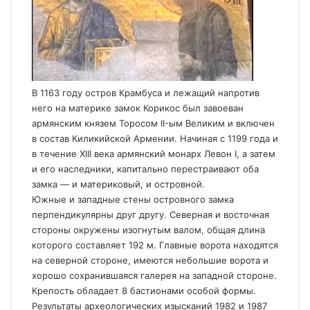
В 1163 году остров Крамбуса и лежащий напротив
него на материке замок Корикос был завоеван
армянским князем Торосом II-ым Великим и включен
в состав Киликийской Армении. Начиная с 1199 года и
в течение XIII века армянский монарх Левон I, а затем
и его наследники, капитально перестраивают оба
замка — и материковый, и островной.
Южные и западные стены островного замка
перпендикулярны друг другу. Северная и восточная
стороны окружены изогнутым валом, общая длина
которого составляет 192 м. Главные ворота находятся
на северной стороне, имеются небольшие ворота и
хорошо сохранившаяся галерея на западной стороне.
Крепость обладает 8 бастионами особой формы.
Результаты археологических изысканий 1982 и 1987