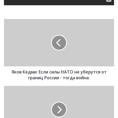
Я
к
о
в
К
е
д
м
и
Яков Кедми: Если силы НАТО не уберутся от
:
Е
границ России - тогда война.
с
л
К
и
и
с
т
и
а
л
й
ы
с