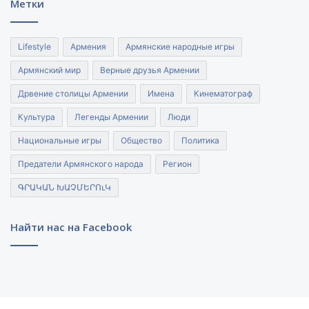
Метки
Lifestyle
Армения
Армянские народные игры
Армянский мир
Верные друзья Армении
Дрвение столицы Армении
Имена
Кинематограф
Культура
Легенды Армении
Люди
Национальные игры
Общество
Политика
Предатели Армянского народа
Регион
ԳՐԱԿԱՆ ԽԱՉՄԵՐՈւԿ
Найти нас на Facebook