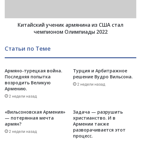
Н
к
А
и
Т
й
О
Китайский ученик армянина из США стал
у
н
ч
чемпионом Олимпиады 2022
е
е
у
н
Статьи по Теме
б
и
е
к
р
а
у
Армяно-турецкая война.
Турция и Арбитражное
р
Последняя попытка
решение Вудро Вильсона.
т
м
возродить Великую
с
я
2 недели назад
Армению.
я
н
о
2 недели назад
и
т
н
г
а
«Вильсоновская Армения»
Задача — разрушить
р
и
— потерянная мечта
христианство. И в
а
з
армян?
Армении также
н
разворачивается этот
С
2 недели назад
процесс.
и
Ш