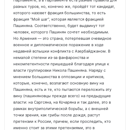
Парламенте, а в Парламенте есть разные правила для
разных туров, но, конечно же, пройдёт тот кандидат,
которого назовет фракция большинства, то есть
фракция “Мой шаг”, которая является фракцией
Пашиняна. Соответственно, будет выдвинут тот
человек, которого Пашинян сочтет необходимым.
Но Армения — это страна, потерпевшая очевидное
военное и дипломатическое поражение в ходе
недавней вспышки конфликта с Азербайджаном. В
немалой степени из-за фанфаронства и
некомпетентности пришедшей благодаря улице к
власти группировки Никола Пашиняна. Наряду с
мнением большинства в оппозиции и критиков,
которые, конечно, возлагают основную вину на
Пашиняна, есть и те, кто пытаются переложить эту
вину (пашиняновцы прежде всего) на предыдущие
власти: на Саргсяна, на Кочаряна и так далее, это в
рамках внутриполитической борьбы, а с внешней
точки зрения, как грибы после дождя, растут
претензии к России, причем, если проследить, кто
именно стоит за этими претензиями, это в