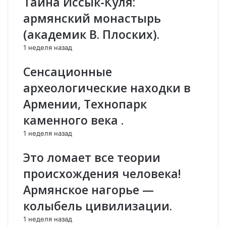
Тайна Иссык-Куля:
б
ы
армянский монастырь
у
А
г
р
(академик В. Плоских).
р
ц
1 неделя назад
о
а
з
х
Сенсационные
е
а
и
.
археологические находки в
с
Армении, Технопарк
ч
е
каменного века .
з
1 неделя назад
н
о
Это ломает все теории
в
е
происхождения человека!
н
Армянское нагорье —
и
я
колыбель цивилизации.
с
1 неделя назад
в