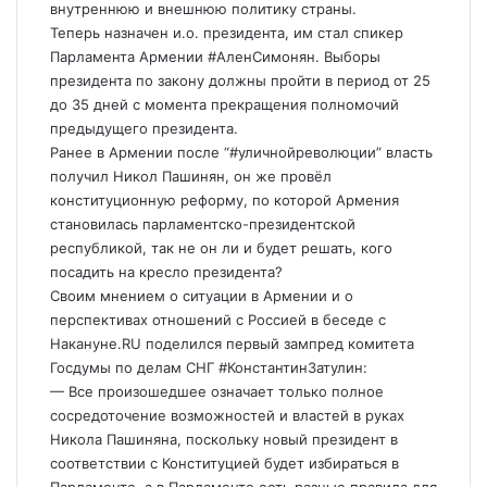
внутреннюю и внешнюю политику страны.
Теперь назначен и.о. президента, им стал спикер
Парламента Армении #АленСимонян. Выборы
президента по закону должны пройти в период от 25
до 35 дней с момента прекращения полномочий
предыдущего президента.
Ранее в Армении после “#уличнойреволюции” власть
получил Никол Пашинян, он же провёл
конституционную реформу, по которой Армения
становилась парламентско-президентской
республикой, так не он ли и будет решать, кого
посадить на кресло президента?
Своим мнением о ситуации в Армении и о
перспективах отношений с Россией в беседе с
Накануне.RU поделился первый зампред комитета
Госдумы по делам СНГ #КонстантинЗатулин:
— Все произошедшее означает только полное
сосредоточение возможностей и властей в руках
Никола Пашиняна, поскольку новый президент в
соответствии с Конституцией будет избираться в