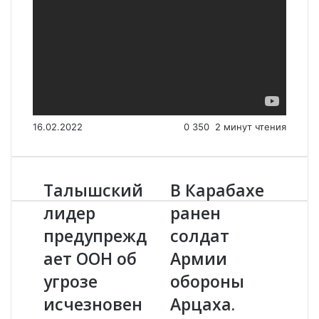
16.02.2022
0
350
2 минут чтения
Талышский
В Карабахе
Т
В
а
К
лидер
ранен
л
а
предупрежд
солдат
ы
р
ш
а
ает ООН об
Армии
с
б
к
угрозе
а
обороны
и
х
исчезновен
Арцаха.
й
е