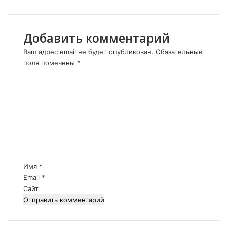
о
е
г
Добавить комментарий
о
н
Ваш адрес email не будет опубликован.
Обязательные
а
поля помечены
*
р
К
о
о
д
м
а
м
в
е
А
н
з
т
е
а
р
р
б
Имя
*
и
а
Email
*
й
й
Сайт
д
*
ж
а