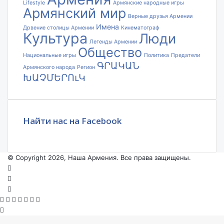
Lifestyle
Армянские народные игры
Армянский мир
Верные друзья Армении
Имена
Дрвение столицы Армении
Кинематограф
Культура
Люди
Легенды Армении
Общество
Национальные игры
Политика
Предатели
ԳՐԱԿԱՆ
Армянского народа
Регион
ԽԱՉՄԵՐՈւԿ
Найти нас на Facebook
© Copyright 2026, Наша Армения. Все права защищены.
Facebook
YouTube
Instagram
Facebook
X
VKontakte
Odnoklassniki
WhatsApp
Telegram
Viber
Back
to