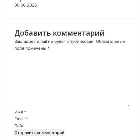
о
.
06.06.2026
д
Ч
н
т
а
о
з
д
Добавить комментарий
в
а
а
л
Ваш адрес email не будет опубликован.
Обязательные
н
ь
поля помечены
*
и
ш
К
е
е
о
м
?
м
У
м
к
е
р
н
а
т
и
а
н
р
Имя
*
а
и
Email
*
.
й
Сайт
*