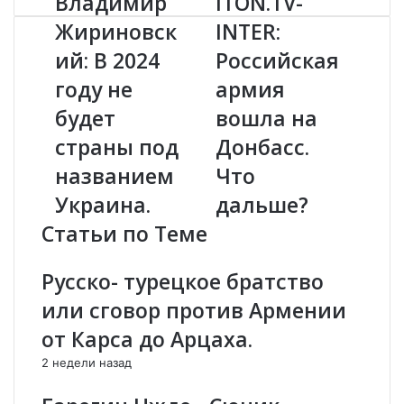
Владимир
ITON.TV-
л
T
Жириновск
INTER:
а
O
ий: В 2024
Российская
д
N
и
.
году не
армия
м
T
и
будет
V
вошла на
р
-
страны под
Донбасс.
Ж
I
и
N
названием
Что
р
T
Украина.
дальше?
и
E
н
R
Статьи по Теме
о
:
в
Р
Русско- турецкое братство
с
о
к
с
или сговор против Армении
и
с
от Карса до Арцаха.
й
и
:
й
2 недели назад
В
с
2
к