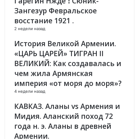
Гарегин Нжде ։ Сюник-
0
а
Зангезур Февральское
2
я
4
а
восстание 1921 .
г
р
2 недели назад
о
м
д
и
История Великой Армении.
у
я
н
в
«ЦАРЬ ЦАРЕЙ» ТИГРАН II
е
о
ВЕЛИКИЙ: Как создавалась и
б
ш
у
л
чем жила Армянская
д
а
империя «от моря до моря»?
е
н
т
а
4 недели назад
с
Д
т
о
КАВКАЗ. Аланы vs Армения и
р
н
Мидия. Аланский поход 72
а
б
н
а
года н. э. Аланы в древней
ы
с
Армении.
п
с