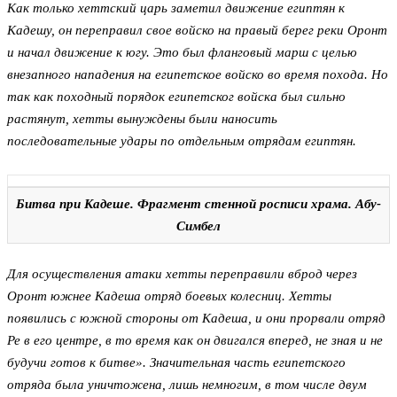
Как только хеттский царь заметил движение египтян к
Кадешу, он переправил свое войско на правый берег реки Оронт
и начал движение к югу. Это был фланговый марш с целью
внезапного нападения на египетское войско во время похода. Но
так как походный порядок египетског войска был сильно
растянут, хетты вынуждены были наносить
последовательные удары по отдельным отрядам египтян.
Битва при Кадеше. Фрагмент стенной росписи храма. Абу-
Симбел
Для осуществления атаки хетты переправили вброд через
Оронт южнее Кадеша отряд боевых колесниц. Хетты
появились с южной стороны от Кадеша, и они прорвали отряд
Ре в его центре, в то время как он двигался вперед, не зная и не
будучи готов к битве». Значительная часть египетского
отряда была уничтожена, лишь немногим, в том числе двум