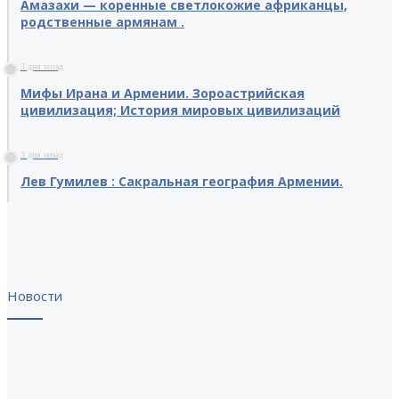
Амазахи — коренные светлокожие африканцы,
родственные армянам .
3 дня назад
Мифы Ирана и Армении. Зороастрийская
цивилизация; История мировых цивилизаций
3 дня назад
Лев Гумилев : Сакральная география Армении.
Новости