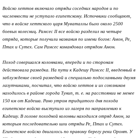
Войско хеттов включало отряды соседних народов и по
численности не уступало египетскому. Источники сообщают,
что в войске хеттского царя Муваталлы было около 2500
боевых колесниц. Рамсес II все войско разделил на четыре
отряда, которые получили названия по имени богов: Амон, Ре,
Птах и Сутех. Сам Рамсес командовал отрядом Амон.
Поход совершался колоннами, впереди и по сторонам
действовала разведка. На пути к Кадешу Рамсес II, введенный в
заблуждение своей разведкой и специально подосланными двумя
лазутчиками, посчитал, что войско хеттов и их союзников
находилось в районе города Тунип, т. е. на расстоянии не менее
150 км от Кадеша. Рано утром тридцатого дня похода
египетское войско выступило из лагеря по направлению к
Кадешу. В голове походной колонны находился отряд Амон, за
которым последовательно шли отряды Ре, Птах и Сутех.
Египетское войско двигалось по правому берегу реки Оронт. У