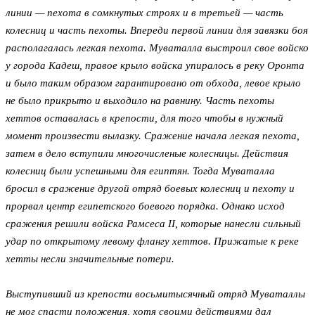
линии — пехота в сомкнутых строях и в третьей — часть
колесниц и часть пехоты. Впереди первой линии для завязки боя
располагалась легкая пехота. Муваталла выстроил свое войско
у города Кадеш, правое крыло войска упиралось в реку Оронта
и было таким образом гарантировано от обхода, левое крыло
не было прикрыто и выходило на равнину. Часть пехоты
хеттов оставалась в крепости, для того чтобы в нужный
момент произвести вылазку. Сражение начала легкая пехота,
затем в дело вступили многочисленые колесницы. Действия
колесниц были успешными для египтян. Тогда Муваталла
бросил в сражение другой отряд боевых колесниц и пехоту и
прорвал центр египетского боевого порядка. Однако исход
сражения решили войска Рамсеса II, которые нанесли сильный
удар по открытому левому флангу хеттов. Прижатые к реке
хетты несли значительные потери.
Выступивший из крепости восьмитысячный отряд Муваталлы
не мог спасти положения, хотя своими действиями дал