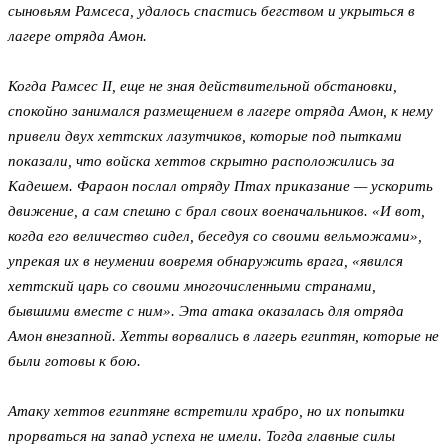
сыновьям Рамсеса, удалось спастись бегством и укрыться в
лагере отряда Амон.
Когда Рамсес II, еще не зная действительной обстановки,
спокойно занимался размещением в лагере отряда Амон, к нему
привели двух хеттских лазутчиков, которые под пытками
показали, что войска хеттов скрытно расположились за
Кадешем. Фараон послал отряду Птах приказание — ускорить
движение, а сам спешно с брал своих военачальников. «И вот,
когда его величество сидел, беседуя со своими вельможами»,
упрекая их в неумении вовремя обнаружить врага, «явился
хеттский царь со своими многочисленными странами,
бывшими вместе с ним». Эта атака оказалась для отряда
Амон внезапной. Хетты ворвались в лагерь египтян, которые не
были готовы к бою.
Атаку хеттов египтяне встретили храбро, но их попытки
прорваться на запад успеха не имели. Тогда главные силы