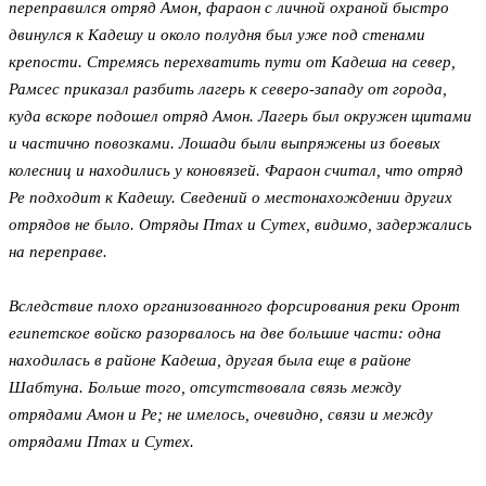
переправился отряд Амон, фараон с личной охраной быстро
двинулся к Кадешу и около полудня был уже под стенами
крепости. Стремясь перехватить пути от Кадеша на север,
Рамсес приказал разбить лагерь к северо-западу от города,
куда вскоре подошел отряд Амон. Лагерь был окружен щитами
и частично повозками. Лошади были выпряжены из боевых
колесниц и находились у коновязей. Фараон считал, что отряд
Ре подходит к Кадешу. Сведений о местонахождении других
отрядов не было. Отряды Птах и Сутех, видимо, задержались
на переправе.
Вследствие плохо организованного форсирования реки Оронт
египетское войско разорвалось на две большие части: одна
находилась в районе Кадеша, другая была еще в районе
Шабтуна. Больше того, отсутствовала связь между
отрядами Амон и Ре; не имелось, очевидно, связи и между
отрядами Птах и Сутех.