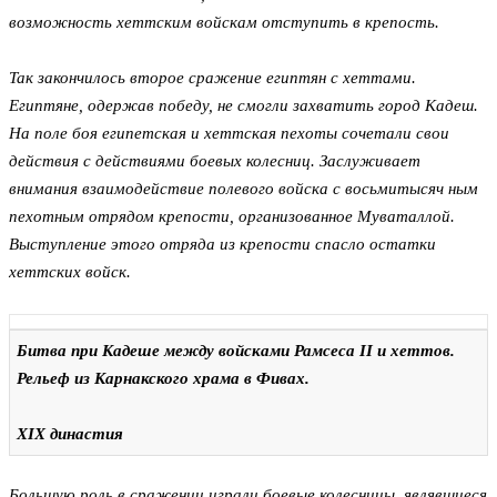
возможность хеттским войскам отступить в крепость.
Так закончилось второе сражение египтян с хеттами.
Египтяне, одержав победу, не смогли захватить город Кадеш.
На поле боя египетская и хеттская пехоты сочетали свои
действия с действиями боевых колесниц. Заслуживает
внимания взаимодействие полевого войска с восьмитысяч ным
пехотным отрядом крепости, организованное Муваталлой.
Выступление этого отряда из крепости спасло остатки
хеттских войск.
Битва при Кадеше между войсками Рамсеса II и хеттов.
Рельеф из Карнакского храма в Фивах.
XIX династия
Большую роль в сражении играли боевые колесницы, являвшиеся