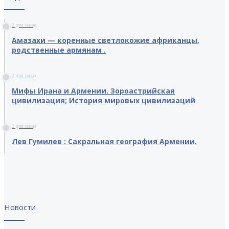
2 дня назад
Амазахи — коренные светлокожие африканцы,
родственные армянам .
2 дня назад
Мифы Ирана и Армении. Зороастрийская
цивилизация; История мировых цивилизаций
2 дня назад
Лев Гумилев : Сакральная география Армении.
Новости