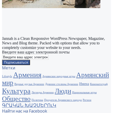
Jannah is a Clean Responsive WordPress Newspaper, Magazine,
News and Blog theme. Packed with options that allow you to
completely customize your website to your needs.
Введите ваш адрес электронной почты
Метки
Армения
Армянский
Lifestyle
Армянские народные игры
мир
Имена
Верные друзья Армении
Дрвение столицы Армении
Кинематограф
Культура
Люди
Легенды Армении
Национальные игры
Общество
Политика
Предатели Армянского народа
Регион
ԳՐԱԿԱՆ ԽԱՉՄԵՐՈւԿ
Найти нас на Facebook