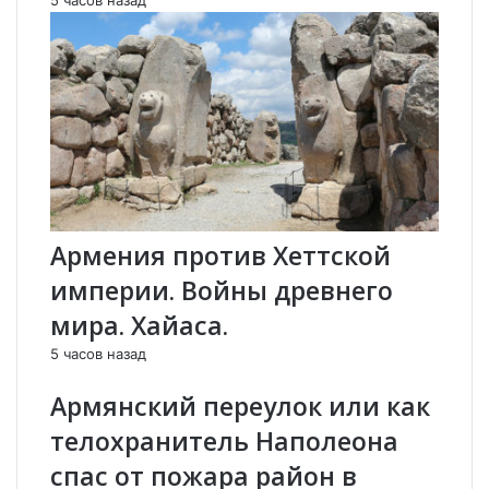
е
о
н
т
д
с
ы
а
н
м
а
ы
у
х
к
к
и
о
.
л
И
е
Армения против Хеттской
о
н
империи. Войны древнего
с
И
и
з
мира. Хайаса.
ф
р
А
а
5 часов назад
б
и
Армянский переулок или как
г
л
а
е
телохранитель Наполеона
р
в
спас от пожара район в
о
ы