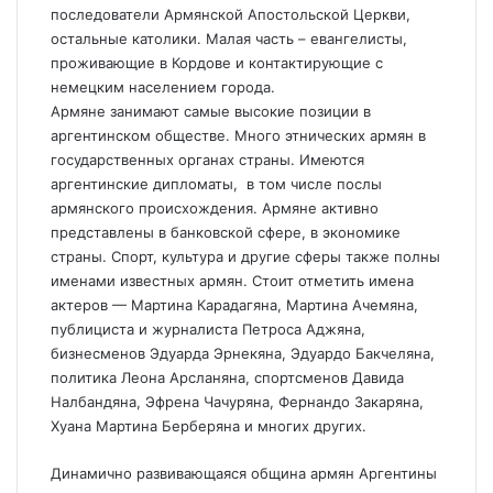
последователи Армянской Апостольской Церкви,
остальные католики. Малая часть – евангелисты,
проживающие в Кордове и контактирующие с
немецким населением города.
Армяне занимают самые высокие позиции в
аргентинском обществе. Много этнических армян в
государственных органах страны. Имеются
аргентинские дипломаты, в том числе послы
армянского происхождения. Армяне активно
представлены в банковской сфере, в экономике
страны. Спорт, культура и другие сферы также полны
именами известных армян. Стоит отметить имена
актеров — Мартина Карадагяна, Мартина Ачемяна,
публициста и журналиста Петроса Аджяна,
бизнесменов Эдуарда Эрнекяна, Эдуардо Бакчеляна,
политика Леона Арсланяна, спортсменов Давида
Налбандяна, Эфрена Чачуряна, Фернандо Закаряна,
Хуана Мартина Берберяна и многих других.
Динамично развивающаяся община армян Аргентины