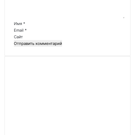
н
т
а
р
Имя
*
и
Email
*
й
Сайт
*