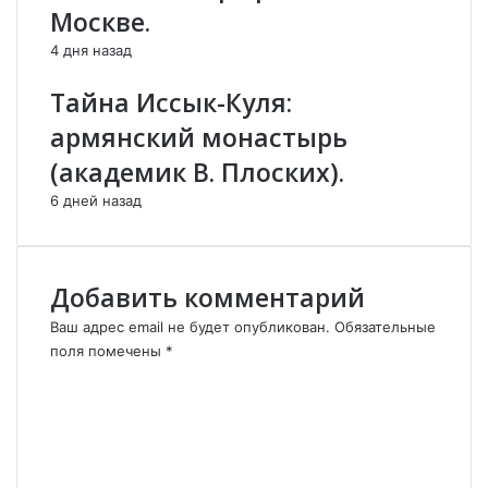
в
х
Москве.
и
.
ч
4 дня назад
О
р
Тайна Иссык-Куля:
б
армянский монастырь
е
л
(академик В. Плоских).
и
6 дней назад
.
Добавить комментарий
Ваш адрес email не будет опубликован.
Обязательные
поля помечены
*
К
о
м
м
е