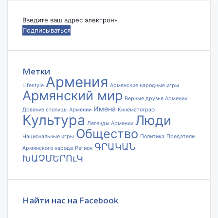
Введите
ваш
адрес
электронной
почты
Метки
Армения
Lifestyle
Армянские народные игры
Армянский мир
Верные друзья Армении
Имена
Дрвение столицы Армении
Кинематограф
Культура
Люди
Легенды Армении
Общество
Национальные игры
Политика
Предатели
ԳՐԱԿԱՆ
Армянского народа
Регион
ԽԱՉՄԵՐՈւԿ
Найти нас на Facebook