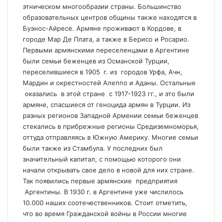
этническом многообразии страны. Большинство
образовательных центров общины также находятся в
Буэнос-Айресе. Армяне проживают в Кордове, в
городе Мар Де Плата, а также в Берисо и Росарио.
Первыми армянскими переселенцами в Аргентине
были семьи беженцев из Османской Турции,
переселившиеся в 1905 г. из городов Урфа, Ачн,
Мардин и окрестностей Алеппо и Аданы. Остальные
оказались в этой стране с 1917-1923 гг., и это были
армяне, спасшиеся от геноцида армян в Турции. Из
разных регионов Западной Армении семьи беженцев
стекались в прибрежные регионы Средиземноморья,
оттуда отправляясь в Южную Америку. Многие семьи
были также из Стамбула. У последних был
значительный капитал, с помощью которого они
начали открывать свое дело в новой для них стране.
Так появились первые армянские предприятия
Аргентины. В 1930 г. в Аргентине уже числилось
10.000 наших соотечественников. Стоит отметить,
что во время Гражданской войны в России многие