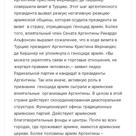
совершила визит в Турцию. Этот шаг аргентинского
президента вызвал резкую негативную реакцию
армянской общины, которая осудила президента за
визит в страну, отрицающую геноцид армян. Более
того, влиятельный член Сената Аргентины Рикардо
Альфонсин выразил сожаление, что в ходе визита в
Турцию президент Аргентины Кристина Фернандес
де Киршнер не упомянула о геноциде армян. «Вы
можете укреплять связи и торговые отношения, не
жертвуя правами человека»,– заявил лидер
Радикальной партии и кандидат в президенты
Аргентины. Так или иначе, активную роль в
признании геноцида армян сыграли и армянские
влиятельные организации Аргентины. В целом в этой
стране действует скоординированная диаспоральная
структура. Функционируют офисы традиционных
армянских партий. Действуют армянские
благотворительные фонды и центры. Почти во всех
городах, где проживают армяне, имеются армянские
церкви. Более половины армян Аргентины –