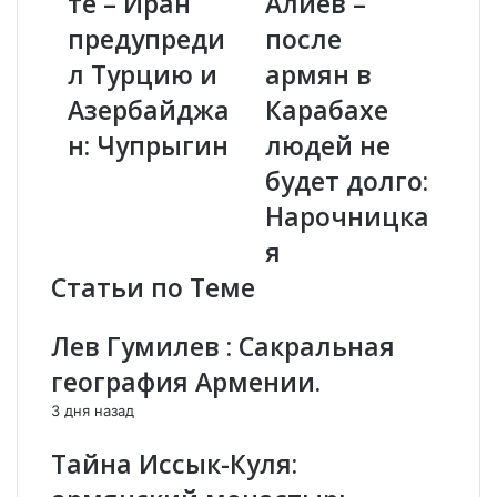
те – Иран
Алиев –
н
м
предупреди
после
и
а
ю
л Турцию и
с
армян в
н
л
Азербайджа
Карабахе
е
о
р
с
н: Чупрыгин
людей не
а
ъ
будет долго:
с
е
к
л
Нарочницка
а
»
я
ч
А
и
л
Статьи по Теме
в
и
а
е
Лев Гумилев : Сакральная
й
в
т
–
география Армении.
е
п
3 дня назад
–
о
И
с
Тайна Иссык-Куля:
р
л
а
е