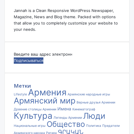
Jannah is a Clean Responsive WordPress Newspaper,
Magazine, News and Blog theme. Packed with options
that allow you to completely customize your website to
your needs.
Введите
ваш
адрес
электронной
почты
Метки
Армения
Lifestyle
Армянские народные игры
Армянский мир
Верные друзья Армении
Имена
Дрвение столицы Армении
Кинематограф
Культура
Люди
Легенды Армении
Общество
Национальные игры
Политика
Предатели
ԳՐԱԿԱՆ
Армянского народа
Регион