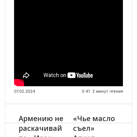
07.02.2024
0
41
2 минут чтения
Армению не
«Чье масло
А
«
р
Ч
раскачивай
съел»
м
ь
е
е