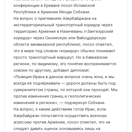
конференции в Ереване посол Исламской
Республики в Армении Мехди Собхани.
На вопрос о притязаниях Азербайджана на
экстерриториальный транспортный коридор через
территорию Армении в Нахичевань («Зангезурский
коридор» через Сюникскую или Вайоцдзорскую
области закавказской республики), посол отметил,
что в мире под словом «коридор» обычно понимают
просто транспортный маршрут. Но в Кавказском
регионе, по-видимому, это понятие воспринимается
совсем по-другому, добавил дипломат.
«Позиция Ирана в данном вопросе очень ясна, и мы
всегда еë подчëркивали — дороги должны быть под
суверенитетом страны, по которой они проходят. Мы
против изменения границ и геополитических
изменений в регионе», — подчеркнул Собхани.
На вопрос, к каким действиям готов Иран, если
Азербайджан попытается осуществить военную
агрессию против Армении, посол отметил, что не
следует давать оценок основываясь лишь на