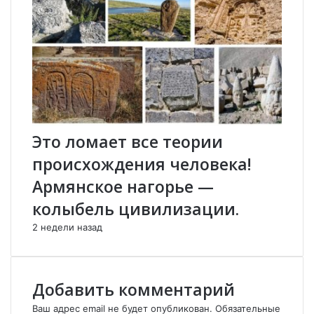
е
б
р
у
б
д
а
е
й
т
д
д
ж
о
а
л
н
г
:
о
Это ломает все теории
Ч
:
происхождения человека!
у
Н
п
а
Армянское нагорье —
р
р
колыбель цивилизации.
ы
о
г
ч
2 недели назад
и
н
н
и
ц
к
Добавить комментарий
а
Ваш адрес email не будет опубликован.
Обязательные
я