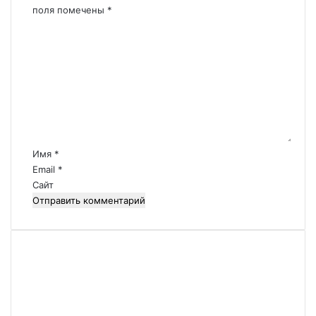
поля помечены
*
К
о
м
м
е
н
т
а
р
Имя
*
и
Email
*
й
Сайт
*