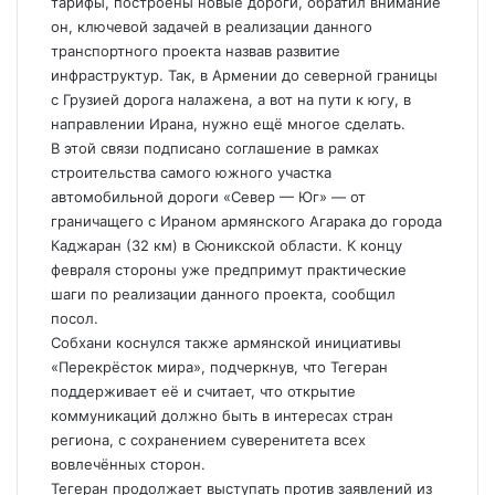
тарифы, построены новые дороги, обратил внимание
он, ключевой задачей в реализации данного
транспортного проекта назвав развитие
инфраструктур. Так, в Армении до северной границы
с Грузией дорога налажена, а вот на пути к югу, в
направлении Ирана, нужно ещë многое сделать.
В этой связи подписано соглашение в рамках
строительства самого южного участка
автомобильной дороги «Север — Юг» — от
граничащего с Ираном армянского Агарака до города
Каджаран (32 км) в Сюникской области. К концу
февраля стороны уже предпримут практические
шаги по реализации данного проекта, сообщил
посол.
Собхани коснулся также армянской инициативы
«Перекрëсток мира», подчеркнув, что Тегеран
поддерживает еë и считает, что открытие
коммуникаций должно быть в интересах стран
региона, с сохранением суверенитета всех
вовлечëнных сторон.
Тегеран продолжает выступать против заявлений из