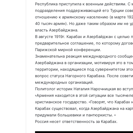
е
Республика приступила к военным действиям. С м
подразделения поддерживающей его Турции сове
отношению к армянскому населению (в марте 192
40 тысяч армян). Но даже таким образом им не у
власть Азербайджана.
В августе 1919г. Карабах и Азербайджан с целью
предварительное соглашение, по которому догов
Парижской мирной конференции.
Знаменательна реакция международного сообщест
Азербайджана в организации, мотивируя это в то
территории, находящиеся под суверенитетом этог
вопрос статуса Нагорного Карабаха. После совет
международных организаций.
Политолог историк Наталия Нарочницкая во всту
▫️Армения находится в этой ситуации все тысяче
христианское государство. ▫️Говорят, что Карабах
Карабах существовал, когда Азербайджана на карт
придумали большевики и пантюркисты. ▫️
Россия несет ответственность за Карабах.