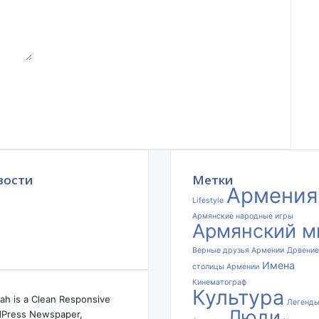
а
с
е
т
т
о
л
ь
к
о
А
ш
вости
Метки
х
Армения
а
Lifestyle
р
Армянские народные игры
Армянский м
а
ж
Верные друзья Армении
Дрвение
о
Имена
столицы Армении
х
Кинематограф
о
Культура
ah is a Clean Responsive
Легенд
в
Люди
Press Newspaper,
.