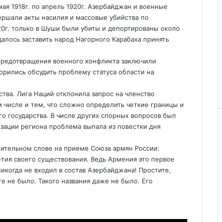
ая 1918г. по апрель 1920г. Азербайджан и военные
ршали акты насилия и массовые убийства по
0г. только в Шуши были убиты и депортированы около
далось заставить народ Нагорного Карабаха принять
 предотвращения военного конфликта заключили
орились обсудить проблему статуса области на
ва. Лига Наций отклонила запрос на членство
м числе и тем, что сложно определить четкие границы и
о государства. В числе других спорных вопросов был
изации региона проблема выпала из повестки дня
пительном слове на приеме Союза армян России:
летия своего существования. Ведь Армения это первое
 никогда не входил в состав Азербайджана! Простите,
е не было. Такого названия даже не было. Его