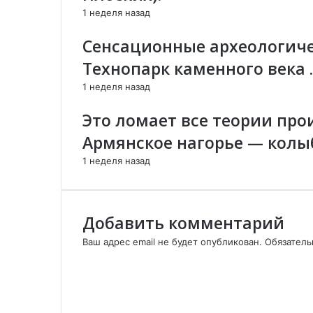
с
о
н
1 неделя назад
с
й
н
т
п
о
Сенсационные археологиче
в
о
й
Технопарк каменного века .
е
ч
п
н
т
о
1 неделя назад
н
е
ч
о
т
Это ломает все теории про
т
е
Армянское нагорье — колы
у
р
1 неделя назад
к
а
м
и
Добавить комментарий
с
Ваш адрес email не будет опубликован.
Обязател
о
К
з
о
д
м
а
м
н