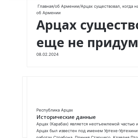
Главная
/
об Армении
/
Арцах существовал, когда 
об Армении
Арцах существ
еще не придум
08.02.2024
F
X
V
O
W
T
V
П
Республика Арцах
a
K
d
h
e
i
о
Исторические данные
c
o
n
a
l
b
д
e
n
o
t
e
e
е
Арцах (Карабах) является неотъемлемой частью ис
b
t
k
s
g
r
л
Арцах был известен под именем Уртехе-Уртехини.
o
a
l
A
r
и
работах Страбона, Плиния Старшего, Клавдия Пто