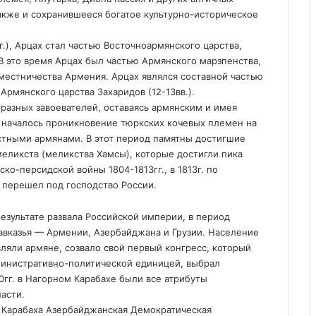
также и сохранившееся богатое культурно-историческое
.), Арцах стал частью Восточноармянского царства,
В это время Арцах был частью Армянского марзпенства,
аместничества Армения. Арцах являлся составной частью
 Армянского царства Захаридов (12-13вв.).
разных завоевателей, оставаясь армянским и имея
а началось проникновение тюркских кочевых племен на
естными армянами. В этот период памятны достигшие
еликств (меликства Хамсы), которые достигли пика
ско-персидской войны 1804-1813гг., в 1813г. по
 перешел под господство России.
результате развала Российской империи, в период
авказья — Армении, Азербайджана и Грузии. Население
вляли армяне, созвало свой первый конгресс, который
министративно-политической единицей, выбрал
0гг. в Нагорном Карабахе были все атрибуты
асти.
 Карабаха Азербайджанская Демократическая