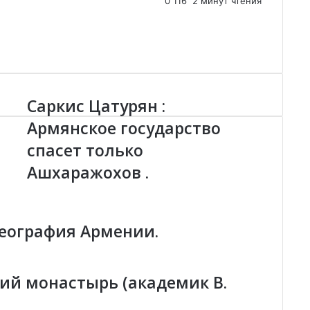
0
116
2 минут чтения
Саркис Цатурян :
С
а
Армянское государство
р
спасет только
к
и
Ашхаражохов .
с
Ц
а
т
география Армении.
у
р
я
н
ий монастырь (академик В.
:
А