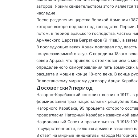
o
k
a
p
a
т
авторов. Ярким свидетельством этого является 
k
t
s
p
m
ь
наследие.
e
s
с
После разделения царства Великой Армении (387г
n
я
которое вскоре подпало под господство Персии. 
i
п
потом, в период арабского господства, частью н
k
о
Армянского Царства Багратидов (9-11вв.), а затем
i
э
В последующих веках Арцах подпадал под власть 
л
полунезависимый статус. С середины 18-ого век
е
север Арцаха, что привело к столкновениям с м
к
определенного самоуправления пять армянских м
т
расцвета и мощи в конце 18-ого века. В конце рус
р
Гюлистанскому мирному договору Арцах-Карабах
о
Досоветский период
н
Нагорно-Карабахский конфликт возник в 1917г. в 
н
формирования трех национальных республик Зак
о
й
Нагорного Карабаха, 95 процента которого соста
п
провозгласил Нагорный Карабах независимой ад
о
Национальный Совет и правительство. В 1918-192
ч
государственности, включая армию и законные вл
т
В ответ на мирные инициативы народа Нагорного