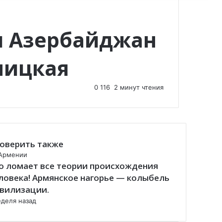
я Азербайджан
ницкая
0
116
2 минут чтения
оверить также
Армении
о ломает все теории происхождения
ловека! Армянское нагорье — колыбель
вилизации.
еделя назад