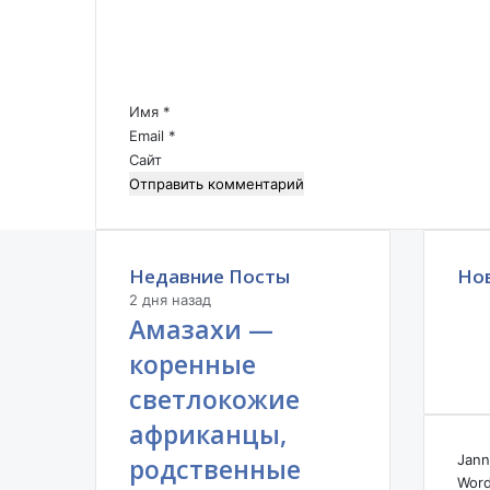
н
е
о
н
е
т
г
а
о
р
Имя
*
с
и
Email
*
у
й
Сайт
д
*
а
р
с
т
Недавние Посты
Но
в
2 дня назад
о
Амазахи —
.
коренные
светлокожие
африканцы,
Jann
родственные
Word