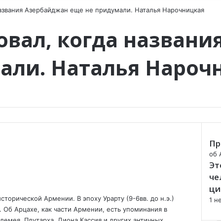
названия Азербайджан еще не придумали. Наталья Нарочницкая
овал, когда названи
али. Наталья Нароч
Пр
C
об 
Эт
l
o
че
s
ци
e
торической Армении. В эпоху Урарту (9-6вв. до н.э.)
1 н
 Об Арцахе, как части Армении, есть упоминания в
лемея, Плутарха, Диона Кассия и других античных