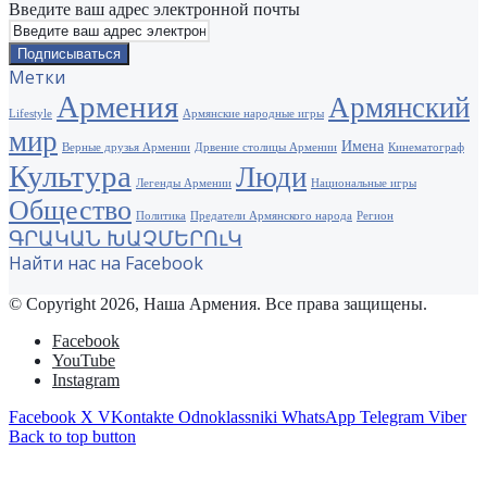
Введите ваш адрес электронной почты
Метки
Армения
Армянский
Lifestyle
Армянские народные игры
мир
Имена
Верные друзья Армении
Дрвение столицы Армении
Кинематограф
Культура
Люди
Легенды Армении
Национальные игры
Общество
Политика
Предатели Армянского народа
Регион
ԳՐԱԿԱՆ ԽԱՉՄԵՐՈւԿ
Найти нас на Facebook
© Copyright 2026, Наша Армения. Все права защищены.
Facebook
YouTube
Instagram
Facebook
X
VKontakte
Odnoklassniki
WhatsApp
Telegram
Viber
Back to top button