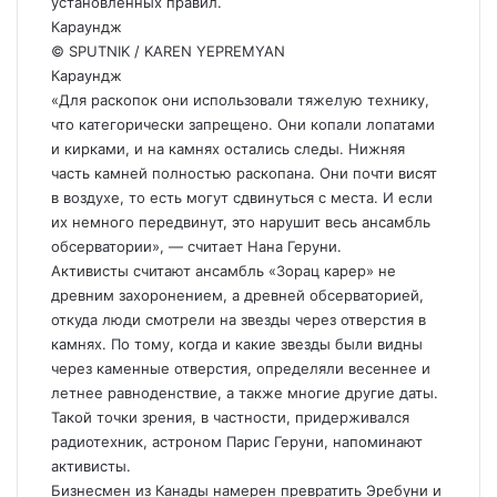
установленных правил.
Караундж
© SPUTNIK / KAREN YEPREMYAN
Караундж
«Для раскопок они использовали тяжелую технику,
что категорически запрещено. Они копали лопатами
и кирками, и на камнях остались следы. Нижняя
часть камней полностью раскопана. Они почти висят
в воздухе, то есть могут сдвинуться с места. И если
их немного передвинут, это нарушит весь ансамбль
обсерватории», — считает Нана Геруни.
Активисты считают ансамбль «Зорац карер» не
древним захоронением, а древней обсерваторией,
откуда люди смотрели на звезды через отверстия в
камнях. По тому, когда и какие звезды были видны
через каменные отверстия, определяли весеннее и
летнее равноденствие, а также многие другие даты.
Такой точки зрения, в частности, придерживался
радиотехник, астроном Парис Геруни, напоминают
активисты.
Бизнесмен из Канады намерен превратить Эребуни и