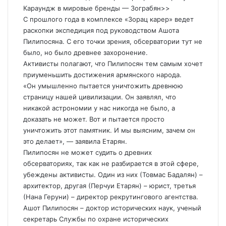
Караундж в мировые бренды — Зограбян>>
С прошлого года в комплексе «Зорац карер» ведет
раскопки экспедиция под руководством Ашота
Пилипосяна. С его точки зрения, обсерватории тут не
было, но было древнее захоронение.
Активисты полагают, что Пилипосян тем самым хочет
приуменьшить достижения армянского народа.
«Он умышленно пытается уничтожить древнюю
страницу нашей цивилизации. Он заявлял, что
никакой астрономии у нас никогда не было, а
доказать не может. Вот и пытается просто
уничтожить этот памятник. И мы выясним, зачем он
это делает», — заявила Етарян.
Пилипосян не может судить о древних
обсерваториях, так как не разбирается в этой сфере,
убеждены активисты. Один из них (Товмас Бадалян) –
архитектор, другая (Перчуи Етарян) – юрист, третья
(Нана Геруни) – директор рекрутингового агентства.
Ашот Пилипосян – доктор исторических наук, ученый
секретарь Службы по охране исторических