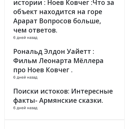
истории : Ноев Ковчег :Что за
к
у
объект находится на горе
о
е
т
т
Арарат Вопросов больше,
в
в
чем ответов.
о
с
р
е
6 дней назад
н
к
ы
р
Рональд Элдон Уайетт :
е
у
Фильм Леонарта Мёллера
з
п
а
н
про Ноев Ковчег .
г
ы
6 дней назад
а
е
д
с
Поиски истоков: Интересные
к
т
и
р
факты- Армянские сказки.
.
а
6 дней назад
н
ы
,
д