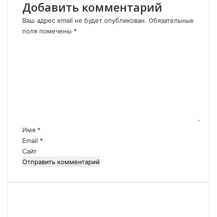
Добавить комментарий
а
ж
Ваш адрес email не будет опубликован.
Обязательные
е
поля помечены
*
Т
К
у
о
р
м
ц
м
и
е
ю
н
-
т
Б
а
е
р
й
Имя
*
и
д
Email
*
у
й
Сайт
л
*
л
а
М
а
н