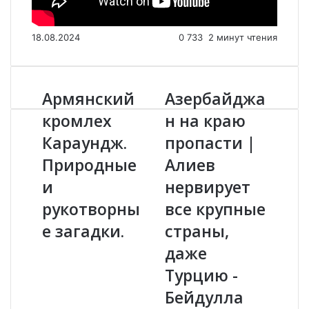
18.08.2024
0
733
2 минут чтения
Армянский
Азербайджа
А
А
р
з
кромлех
н на краю
м
е
Караундж.
пропасти |
я
р
н
б
Природные
Алиев
с
а
к
и
й
нервирует
и
д
рукотворны
все крупные
й
ж
к
а
е загадки.
страны,
р
н
даже
о
н
м
а
Турцию -
л
к
Бейдулла
е
р