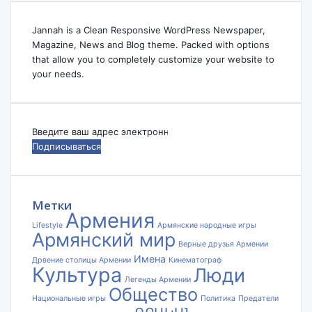
Jannah is a Clean Responsive WordPress Newspaper,
Magazine, News and Blog theme. Packed with options
that allow you to completely customize your website to
your needs.
Введите
ваш
адрес
электронной
почты
Метки
Армения
Lifestyle
Армянские народные игры
Армянский мир
Верные друзья Армении
Имена
Дрвение столицы Армении
Кинематограф
Культура
Люди
Легенды Армении
Общество
Национальные игры
Политика
Предатели