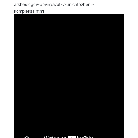
arkheologov-obvinyayut-v-unichtozhenii-
kompleksa.html