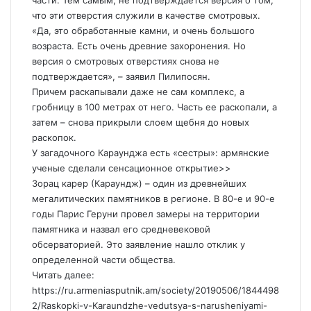
части. Тем самым, не подтверждается версия о том,
что эти отверстия служили в качестве смотровых.
«Да, это обработанные камни, и очень большого
возраста. Есть очень древние захоронения. Но
версия о смотровых отверстиях снова не
подтверждается», – заявил Пилипосян.
Причем раскапывали даже не сам комплекс, а
гробницу в 100 метрах от него. Часть ее раскопали, а
затем – снова прикрыли слоем щебня до новых
раскопок.
У загадочного Караунджа есть «сестры»: армянские
ученые сделали сенсационное открытие>>
Зорац карер (Караундж) – один из древнейших
мегалитических памятников в регионе. В 80-е и 90-е
годы Парис Геруни провел замеры на территории
памятника и назвал его средневековой
обсерваторией. Это заявление нашло отклик у
определенной части общества.
Читать далее:
https://ru.armeniasputnik.am/society/20190506/1844498
2/Raskopki-v-Karaundzhe-vedutsya-s-narusheniyami-