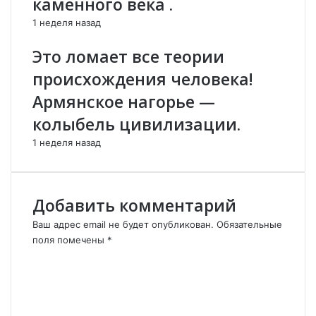
каменного века .
р
о
1 неделя назад
в
й
и
п
Это ломает все теории
р
р
у
о
происхождения человека!
е
п
Армянское нагорье —
т
а
в
г
колыбель цивилизации.
с
а
е
н
1 неделя назад
к
ы
р
у
Добавить комментарий
п
н
Ваш адрес email не будет опубликован.
Обязательные
ы
поля помечены
*
е
К
с
о
т
м
р
м
а