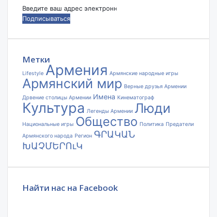
Введите
ваш
адрес
электронной
почты
Метки
Армения
Lifestyle
Армянские народные игры
Армянский мир
Верные друзья Армении
Имена
Дрвение столицы Армении
Кинематограф
Культура
Люди
Легенды Армении
Общество
Национальные игры
Политика
Предатели
ԳՐԱԿԱՆ
Армянского народа
Регион
ԽԱՉՄԵՐՈւԿ
Найти нас на Facebook