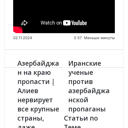
02.11.2024
0
57
Меньше минуты
Азербайджа
Иранские
А
И
з
р
н на краю
ученые
е
а
пропасти |
против
р
н
б
с
Алиев
азербайджа
а
к
й
нервирует
и
нской
д
е
все крупные
пропаганы
ж
у
а
ч
страны,
Статьи по
н
е
даже
Теме
н
н