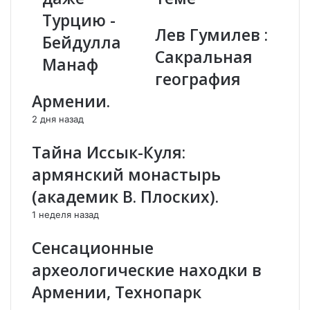
а
ы
Турцию -
к
е
Лев Гумилев :
Бейдулла
р
п
Сакральная
а
р
Манаф
ю
о
география
п
т
Армении.
р
и
о
в
2 дня назад
п
а
а
з
Тайна Иссык-Куля:
с
е
армянский монастырь
т
р
и
б
(академик В. Плоских).
|
а
1 неделя назад
А
й
л
д
Сенсационные
и
ж
е
а
археологические находки в
в
н
Армении, Технопарк
н
с
е
к