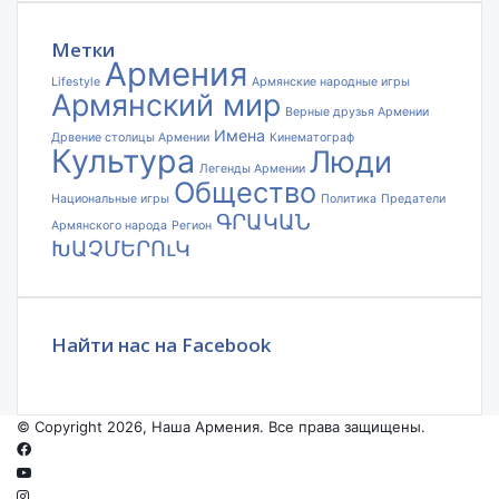
электронной
почты
Метки
Армения
Lifestyle
Армянские народные игры
Армянский мир
Верные друзья Армении
Имена
Дрвение столицы Армении
Кинематограф
Культура
Люди
Легенды Армении
Общество
Национальные игры
Политика
Предатели
ԳՐԱԿԱՆ
Армянского народа
Регион
ԽԱՉՄԵՐՈւԿ
Найти нас на Facebook
© Copyright 2026, Наша Армения. Все права защищены.
Facebook
YouTube
Instagram