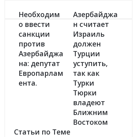
Необходим
Азербайджа
Н
А
е
з
о ввести
н считает
о
е
санкции
Израиль
б
р
х
б
против
должен
о
а
д
Азербайджа
й
Турции
и
д
на: депутат
уступить,
м
ж
о
а
Европарлам
так как
в
н
ента.
Турки
в
с
е
ч
Тюрки
с
и
владеют
т
т
и
а
Ближним
с
е
Востоком
а
т
н
И
Статьи по Теме
к
з