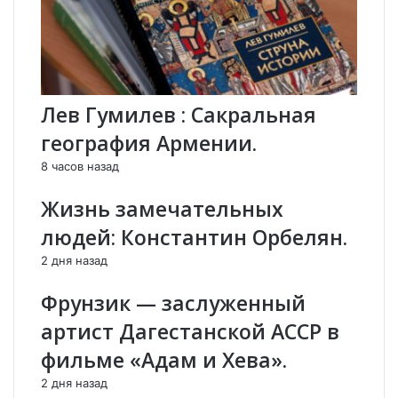
а
о
я
е
.
и
К
з
о
д
р
а
Лев Гумилев : Сакральная
о
н
л
и
география Армении.
е
е
8 часов назад
в
«
а
С
Жизнь замечательных
в
о
а
б
людей: Константин Орбелян.
р
е
2 дня назад
и
с
а
е
Фрунзик — заслуженный
ц
д
и
н
артист Дагестанской АССР в
й
и
фильме «Адам и Хева».
.
к
А
2 дня назад
р