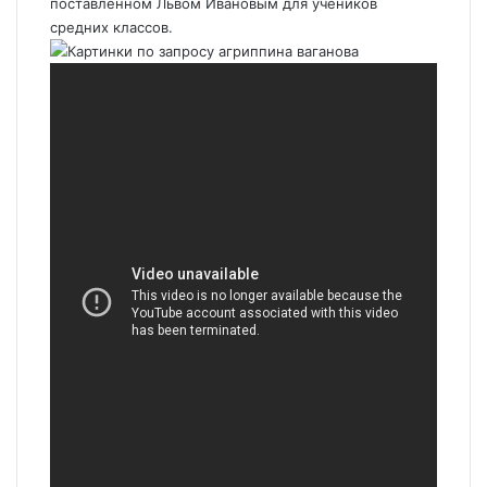
поставленном Львом Ивановым для учеников
средних классов.