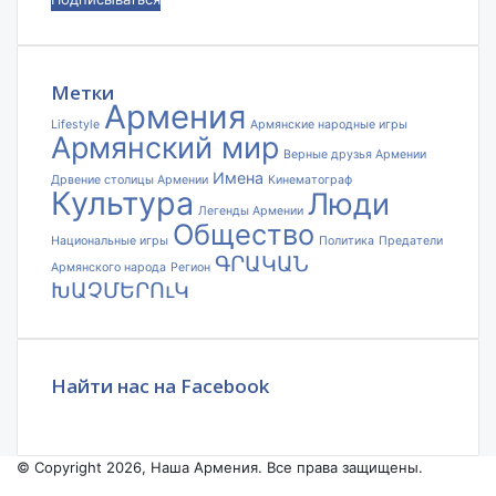
адрес
электронной
почты
Метки
Армения
Lifestyle
Армянские народные игры
Армянский мир
Верные друзья Армении
Имена
Дрвение столицы Армении
Кинематограф
Культура
Люди
Легенды Армении
Общество
Национальные игры
Политика
Предатели
ԳՐԱԿԱՆ
Армянского народа
Регион
ԽԱՉՄԵՐՈւԿ
Найти нас на Facebook
© Copyright 2026, Наша Армения. Все права защищены.
Facebook