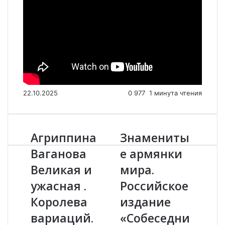
22.10.2025
0
977
1 минута чтения
Агриппина
Знамениты
А
З
г
н
Ваганова
е армянки
р
а
Великая и
мира.
и
м
п
е
ужасная .
Российское
п
н
и
Королева
и
издание
н
т
вариаций.
«Собеседни
а
ы