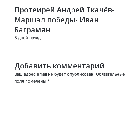
м
Протеирей Андрей Ткачёв-
е
Маршал победы- Иван
н
и
Баграмян.
и
5 дней назад
»
р
е
ш
Добавить комментарий
и
л
Ваш адрес email не будет опубликован.
Обязательные
о
поля помечены
*
с
К
о
о
с
м
т
м
а
е
в
н
и
т
т
а
ь