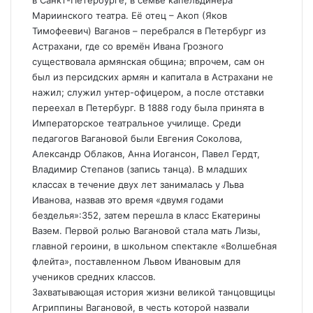
в Санкт-Петербурге, в семье капельдинера
Мариинского театра. Её отец – Акоп (Яков
Тимофеевич) Ваганов – перебрался в Петербург из
Астрахани, где со времён Ивана Грозного
существовала армянская община; впрочем, сам он
был из персидских армян и капитала в Астрахани не
нажил; служил унтер-офицером, а после отставки
переехал в Петербург. В 1888 году была принята в
Императорское театральное училище. Среди
педагогов Вагановой были Евгения Соколова,
Александр Облаков, Анна Иогансон, Павел Гердт,
Владимир Степанов (запись танца). В младших
классах в течение двух лет занималась у Льва
Иванова, назвав это время «двумя годами
безделья»:352, затем перешла в класс Екатерины
Вазем. Первой ролью Вагановой стала мать Лизы,
главной героини, в школьном спектакле «Волшебная
флейта», поставленном Львом Ивановым для
учеников средних классов.
Захватывающая история жизни великой танцовщицы
Агриппины Вагановой, в честь которой назвали