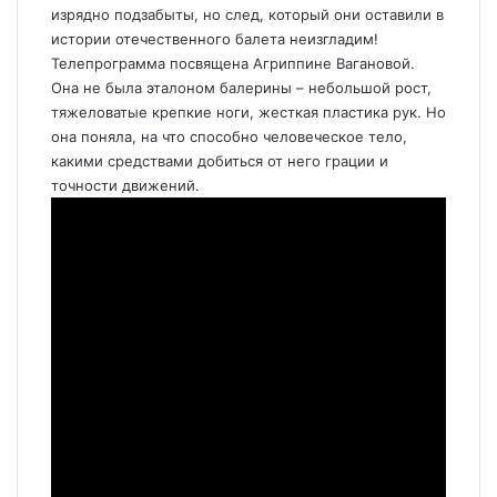
изрядно подзабыты, но след, который они оставили в
истории отечественного балета неизгладим!
Телепрограмма посвящена Агриппине Вагановой.
Она не была эталоном балерины – небольшой рост,
тяжеловатые крепкие ноги, жесткая пластика рук. Но
она поняла, на что способно человеческое тело,
какими средствами добиться от него грации и
точности движений.