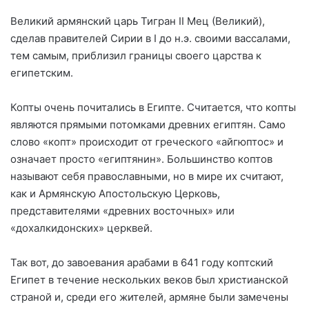
Великий армянский царь Тигран II Мец (Великий),
сделав правителей Сирии в I до н.э. своими вассалами,
тем самым, приблизил границы своего царства к
египетским.
Копты очень почитались в Египте. Считается, что копты
являются прямыми потомками древних египтян. Само
слово «копт» происходит от греческого «айгюптос» и
означает просто «египтянин». Большинство коптов
называют себя православными, но в мире их считают,
как и Армянскую Апостольскую Церковь,
представителями «древних восточных» или
«дохалкидонских» церквей.
Так вот, до завоевания арабами в 641 году коптский
Египет в течение нескольких веков был христианской
страной и, среди его жителей, армяне были замечены