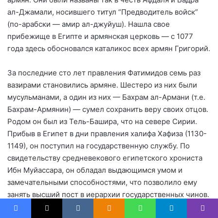
ал-Джамали, носившего титул “Предводитель войск”
(по-арабски — амир ал-джуйуш). Нашла свое
прибежище в Египте и армянская церковь — с 1077
года здесь обосновался каталикос всех армян Григорий.
За последние сто лет правления Фатимидов семь раз
вазирами становились армяне. Шестеро из них были
мусульманами, а один из них — Бахрам ал-Армани (т.е.
Бахрам-Армянин) — сумел сохранить веру своих отцов.
Родом он был из Тель-Башира, что на севере Сирии.
Прибыв в Египет в дни правления халифа Хафиза (1130-
1149), он поступил на государственную службу. По
свидетельству средневекового египетского хрониста
Ибн Муйассара, он обладал выдающимся умом и
замечательными способностями, что позволило ему
занять высший пост в иерархии государственных чинов.
Бахрам очень покровительствовал своим