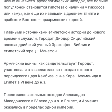
новых лингвисто-археологических находок, все больше
популярной становится гипотеза о наличии у гиксосов
или «аму», как еще их называли в древнем Египте и
арабском Востоке – праармянских корней.
Главными источниками египетской истории до нового
времени служили: Геродот, Диодор Сицилийский,
александрийский ученый Эратосфен, Библия и
египетский жрец – Манефон.
Армянские воины, как свидетельствует Геродот,
участвовали в завоевательных походах второго
персидского царя Камбиза, сына Кира I Ахеменида в
Египет в VI веке до н.э.
После завоевательных походов Александра
Македонского в IV веке до н.э. и Египет, и Армения
оказались в пределах одной империи.