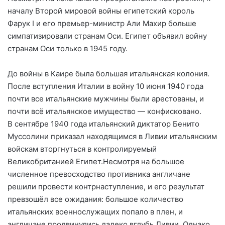
началу Второй мировой войны египетский король
Фарук I и его премьер-министр Али Махир больше
симпатизировали странам Оси. Египет объявил войну
странам Оси только в 1945 году.
До войны в Каире была большая итальянская колония.
После вступления Италии в войну 10 июня 1940 года
почти все итальянские мужчины были арестованы, и
почти всё итальянское имущество — конфисковано.
В сентябре 1940 года итальянский диктатор Бенито
Муссолини приказал находящимся в Ливии итальянским
войскам вторгнуться в контролируемый
Великобританией Египет.Несмотря на большое
численное превосходство противника англичане
решили провести контрнаступление, и его результат
превзошёл все ожидания: большое количество
итальянских военнослужащих попало в плен, и
англичане продвинулись далеко вглубь Ливии. Однако