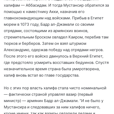
халифам — Аббасидам. И тогда Мустансир обратился за
помощью к наместнику Акки, назначив его
главнокомандующим над войсками. Прибыв в Египет
морем в 1073 году, Бадр ал-Джамали со своими
отрядами, состоящими из армянских воинов,
стремительным броском овладел Каиром, перебив там
тюрков и берберов. Затем он взял штурмом
Александрию, одержав победу над отрядами негров.
После этого его войско двинулось в Верхний Египет,
где предстояло усмирить восставших бедуинов. Спустя
незначительное время страна была умиротворена,
халиф вновь встал во главе государства.
Но с этих пор власть халифа стала чисто номинальной
— фактически страной управлял вазир (первый
министр) — армянин Бадр ал-Джамали. “И не было у
Мустансира и следовавших за ним халифов ничего,
кроме имени, так как вазиры овладели делами и