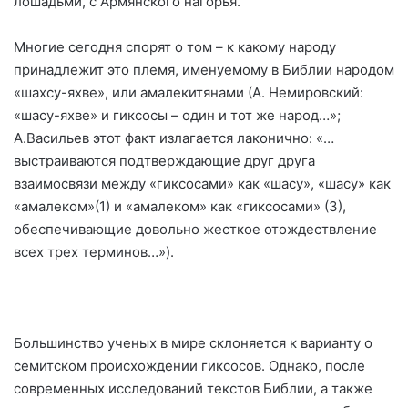
лошадьми, с Армянского нагорья.
Многие сегодня спорят о том – к какому народу
принадлежит это племя, именуемому в Библии народом
«шахсу-яхве», или амалекитянами (А. Немировский:
«шасу-яхве» и гиксосы – один и тот же народ…»;
А.Васильев этот факт излагается лаконично: «…
выстраиваются подтверждающие друг друга
взаимосвязи между «гиксосами» как «шасу», «шасу» как
«амалеком»(1) и «амалеком» как «гиксосами» (3),
обеспечивающие довольно жесткое отождествление
всех трех терминов…»).
Большинство ученых в мире склоняется к варианту о
семитском происхождении гиксосов. Однако, после
современных исследований текстов Библии, а также