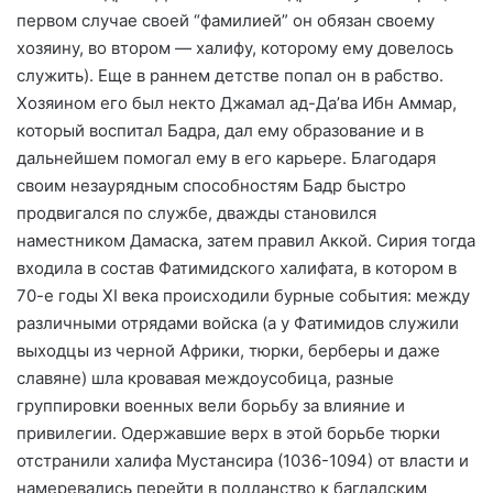
первом случае своей “фамилией” он обязан своему
хозяину, во втором — халифу, которому ему довелось
служить). Еще в раннем детстве попал он в рабство.
Хозяином его был некто Джамал ад-Да’ва Ибн Аммар,
который воспитал Бадра, дал ему образование и в
дальнейшем помогал ему в его карьере. Благодаря
своим незаурядным способностям Бадр быстро
продвигался по службе, дважды становился
наместником Дамаска, затем правил Аккой. Сирия тогда
входила в состав Фатимидского халифата, в котором в
70-е годы XI века происходили бурные события: между
различными отрядами войска (а у Фатимидов служили
выходцы из черной Африки, тюрки, берберы и даже
славяне) шла кровавая междоусобица, разные
группировки военных вели борьбу за влияние и
привилегии. Одержавшие верх в этой борьбе тюрки
отстранили халифа Мустансира (1036-1094) от власти и
намеревались перейти в подданство к багдадским