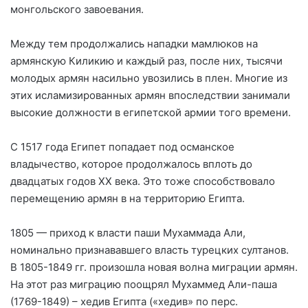
монгольского завоевания.
Между тем продолжались нападки мамлюков на
армянскую Киликию и каждый раз, после них, тысячи
молодых армян насильно увозились в плен. Многие из
этих исламизированных армян впоследствии занимали
высокие должности в египетской армии того времени.
С 1517 года Египет попадает под османское
владычество, которое продолжалось вплоть до
двадцатых годов XX века. Это тоже способствовало
перемещению армян в на территорию Египта.
1805 — приход к власти паши Мухаммада Али,
номинально признававшего власть турецких султанов.
В 1805-1849 гг. произошла новая волна миграции армян.
На этот раз миграцию поощрял Мухаммед Али-паша
(1769-1849) – хедив Египта («хедив» по перс.