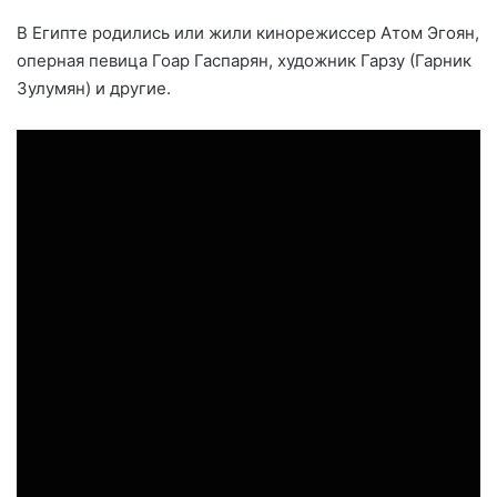
В Египте родились или жили кинорежиссер Атом Эгоян,
оперная певица Гоар Гаспарян, художник Гарзу (Гарник
Зулумян) и другие.