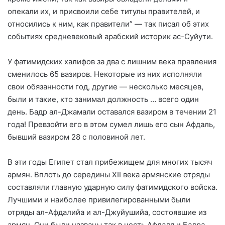
опекали их, и присвоили себе титулы правителей, и
относились к ним, как правители” — так писал об этих
событиях средневековый арабский историк ас-Суйути.
У фатимидских халифов за два с лишним века правления
сменилось 65 вазиров. Некоторые из них исполняли
свои обязанности год, другие — несколько месяцев,
были и такие, кто занимал должность … всего один
день. Бадр ал-Джамали оставался вазиром в течении 21
года! Превзойти его в этом сумел лишь его сын Афдаль,
бывший вазиром 28 с половиной лет.
В эти годы Египет стал прибежищем для многих тысяч
армян. Вплоть до середины XII века армянские отряды
составляли главную ударную силу фатимидского войска.
Лучшими и наиболее привилегированными были
отряды ал-Афдалийа и ал-Джуйушийа, состоявшие из
армян. Они были названы так в честь Афдаля и Бадра