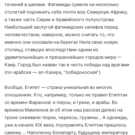
течений в шиизме. Фатимиды сумели на несколько
столетий подчинить себе почти всю Северную Африку,
а также часть Сирии и Аравийского полуострова.
Наибольшей заслугой фатимидских халифов перед
человечеством, наверное, можно считать то, что
именно они основали на берегах Нила свою новую
столицу, ставшую впоследствии одним из
удивительнейших и прекраснейших городов мира —
Каир. Город был назван так в честь победы над врагами
(по-арабски — ал-Кахира, “победоносная”).
Вообще, Египет — страна уникальная во многих
отношениях. Кто, например, только не правил Египтом
со времен Фараонов: и персы, и греки, и арабы. Во
времена Мамлюков (и об этом наш рассказ далее) на
троне сиживали тюрки, черкесы, грузины… А однажды,
уже в начале XIX века, поуправлять Египтом пришлось
самому … Наполеону Бонапарту, будущему императору