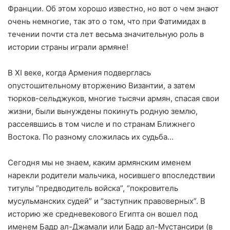
Франции. Об этом хорошо известно, но вот о чем знают
очень немногие, так это о том, что при Фатимидах в
течении почти ста лет весьма значительную роль в
истории страны играли армяне!
В XI веке, когда Армения подверглась
опустошительному вторжению Византии, а затем
тюрков-сельджуков, многие тысячи армян, спасая свои
жизни, были вынуждены покинуть родную землю,
рассеявшись в том числе и по странам Ближнего
Востока. По разному сложилась их судьба…
Сегодня мы не знаем, каким армянским именем
нарекли родители мальчика, носившего впоследствии
титулы “предводитель войска”, “покровитель
мусульманских судей” и “заступник правоверных”. В
историю же средневекового Египта он вошел под
именем Бадр ал-Джамали или Бадр ал-Мустансири (в