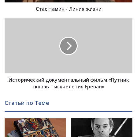
н
Стас Намин - Линия жизни
-
Л
и
И
н
с
и
т
я
о
ж
р
и
и
з
ч
н
е
и
с
Исторический документальный фильм «Путник
к
и
сквозь тысячелетия Ереван»
й
д
Статьи по Теме
о
к
у
м
е