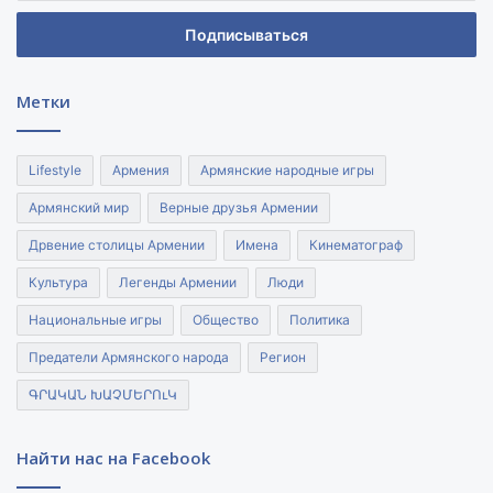
адрес
электронной
почты
Метки
Lifestyle
Армения
Армянские народные игры
Армянский мир
Верные друзья Армении
Дрвение столицы Армении
Имена
Кинематограф
Культура
Легенды Армении
Люди
Национальные игры
Общество
Политика
Предатели Армянского народа
Регион
ԳՐԱԿԱՆ ԽԱՉՄԵՐՈւԿ
Найти нас на Facebook