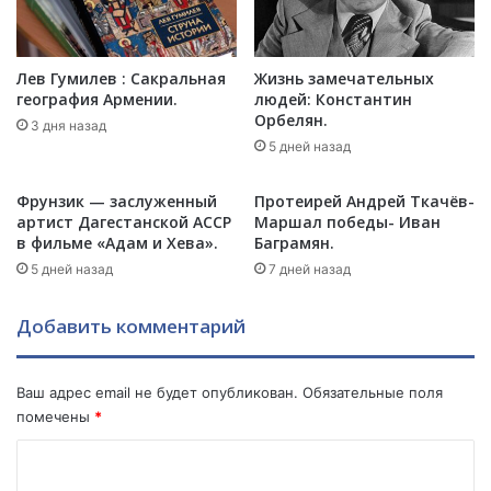
н
т
а
л
Лев Гумилев : Сакральная
Жизнь замечательных
ь
география Армении.
людей: Константин
н
Орбелян.
3 дня назад
ы
5 дней назад
й
ф
Фрунзик — заслуженный
Протеирей Андрей Ткачёв-
и
артист Дагестанской АССР
Маршал победы- Иван
л
в фильме «Адам и Хева».
Баграмян.
ь
5 дней назад
7 дней назад
м
«
Добавить комментарий
П
у
т
Ваш адрес email не будет опубликован.
Обязательные поля
н
помечены
*
и
К
к
с
о