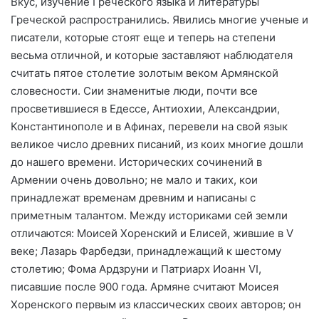
Вкус, изучение Греческого языка и литературы
Греческой распространились. Явились многие ученые и
писатели, которые стоят еще и теперь на степени
весьма отличной, и которые заставляют наблюдателя
считать пятое столетие золотым веком Армянской
словесности. Сии знаменитые люди, почти все
просветившиеся в Едессе, Антиохии, Александрии,
Константинополе и в Афинах, перевели на свой язык
великое число древних писаний, из коих многие дошли
до нашего времени. Исторических сочинений в
Армении очень довольно; не мало и таких, кои
принадлежат временам древним и написаны с
приметным талантом. Между историками сей земли
отличаются: Моисей Хоренский и Елисей, жившие в V
веке; Лазарь Фарбедзи, принадлежащий к шестому
столетию; Фома Ардзруни и Патриарх Иоанн VI,
писавшие после 900 года. Армяне считают Моисея
Хоренского первым из классических своих авторов; он