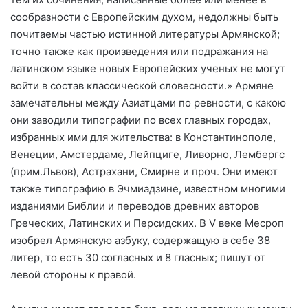
сообразности с Европейским духом, недолжны быть
почитаемы частью истинной литературы Армянской;
точно также как произведения или подражания на
латинском языке новых Европейских ученых не могут
войти в состав классической словесности.» Армяне
замечательны между Азиатцами по ревности, с какою
они заводили типографии по всех главных городах,
избранных ими для жительства: в Константинополе,
Венеции, Амстердаме, Лейпциге, Ливорно, Лембергс
(прим.Львов), Астрахани, Смирне и проч. Они имеют
также типографию в Эчмиадзине, известном многими
изданиями Библии и переводов древних авторов
Греческих, Латинских и Персидских. В V веке Месроп
изобрел Армянскую азбуку, содержащую в себе 38
литер, то есть 30 согласных и 8 гласных; пишут от
левой стороны к правой.