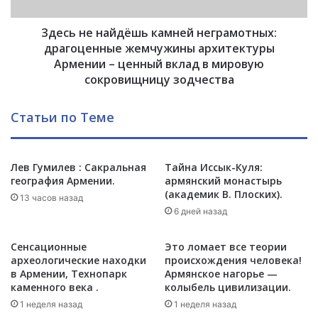
ч
н
б
а
ы
Здесь не найдёшь камней неграмотных:
й
л
д
драгоценные жемчужины архитектуры
в
ё
Армении – ценный вклад в мировую
л
ш
сокровищницу зодчества
ю
ь
б
к
Статьи по Теме
л
а
е
м
н
н
в
е
Лев Гумилев : Сакральная
Тайна Иссык-Куля:
А
география Армении.
армянский монастырь
й
(академик В. Плоских).
р
н
13 часов назад
м
е
6 дней назад
е
г
н
р
Сенсационные
Это ломает все теории
и
а
археологические находки
происхождения человека!
ю
м
в Армении, Технопарк
Армянское нагорье —
о
каменного века .
колыбель цивилизации.
т
1 неделя назад
1 неделя назад
н