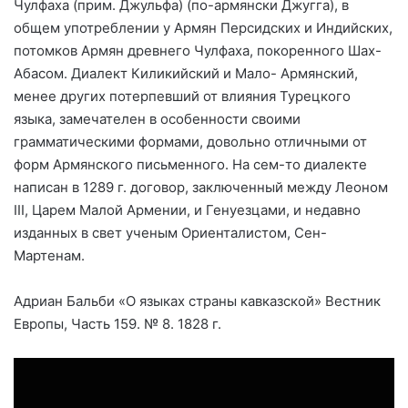
Чулфаха (прим. Джульфа) (по-армянски Джугга), в
общем употреблении у Армян Персидских и Индийских,
потомков Армян древнего Чулфаха, покоренного Шах-
Абасом. Диалект Киликийский и Мало- Армянский,
менее других потерпевший от влияния Турецкого
языка, замечателен в особенности своими
грамматическими формами, довольно отличными от
форм Армянского письменного. На сем-то диалекте
написан в 1289 г. договор, заключенный между Леоном
III, Царем Малой Армении, и Генуезцами, и недавно
изданных в свет ученым Ориенталистом, Сен-
Мартенам.
Адриан Бальби «О языках страны кавказской» Вестник
Европы, Часть 159. № 8. 1828 г.