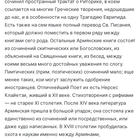
сочинил пространный трактат о Риторике, в коем
ссылается на многие Греческие творения, недошедшие
до нас, и в особенности на одну Трагедию Еврипида.
Есть также на сем языке полный перевод Св. Писания,
который должно поместить в первом ряду между
книгами сего рода. Остальные Армянские книги состоят
из сочинений скитнических или Богословских, из
объяснений на Священные книги, из бесед, между
коими весьма много достойных уважения по слогу.
Пиитических (прим. поэтических) сочинений мало; еще
менее таких, кои могут заслужить одобрение
иностранцев. Отличнейший Поет их есть Нерсес
Клайетзи, живший в ХII веке. Стихотворения с рифмами
— не старее ХI столетия. После ХIV века литература
Армянская пришла в большой упадок; она состояла уже
единственно из сочинений или посредственных, или
даже худо написанных. В ХVIII столетии пробудилась
охота к наукам именно между Армянами,