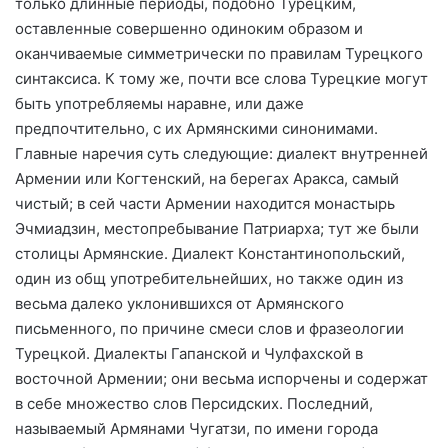
только длинные периоды, подобно Турецким,
оставленные совершенно одиноким образом и
оканчиваемые симметрически по правилам Турецкого
синтаксиса. К тому же, почти все словa Турецкие могут
быть употребляемы наравне, или даже
предпочтительно, с их Армянскими синонимами.
Главные наречия суть следующие: диалект внутренней
Армении или Когтенский, на берегах Аракса, самый
чистый; в сей части Армении находится монастырь
Эчмиадзин, местопребывание Патриарха; тут же были
столицы Армянские. Диалект Константинопольский,
один из общ употребительнейших, но также один из
весьма далеко уклонившихся от Армянского
письменного, по причине смеси слов и фразеологии
Турецкой. Диалекты Гапанской и Чулфахской в
восточной Армении; они весьма испорчены и содержат
в себе множество слов Персидских. Последний,
называемый Армянами Чугатзи, по имени города