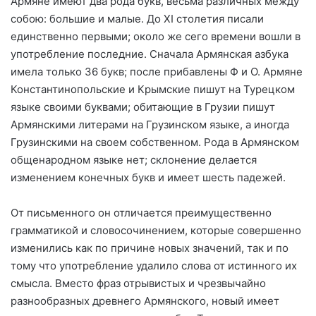
Армяне имеют два рода букв, весьма различных между
собою: большие и малые. До ХI столетия писали
единственно первыми; около же сего времени вошли в
употребление последние. Сначала Армянская азбука
имела только 36 букв; после прибавлены Ф и О. Армяне
Константинопольские и Крымские пишут на Турецком
языке своими буквами; обитающие в Грузии пишут
Армянскими литерами на Грузинском языке, а иногда
Грузинскими на своем собственном. Рода в Армянском
общенародном языке нет; склонение делается
изменением конечных букв и имеет шесть падежей.
От письменного он отличается преимущественно
грамматикой и словосочинением, которые совершенно
изменились как по причине новых значений, так и по
тому что употребление удалило словa от истинного их
смысла. Вместо фраз отрывистых и чрезвычайно
разнообразных древнего Армянского, новый имеет