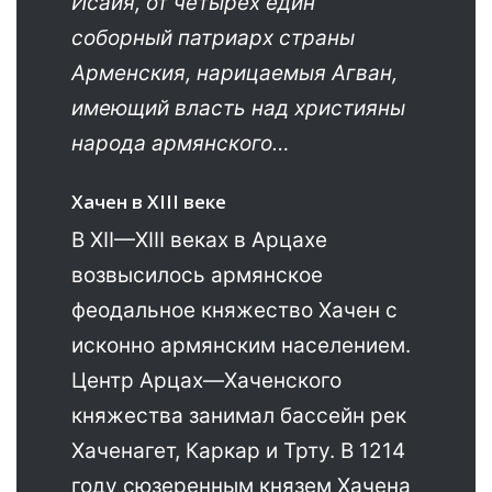
Исайя, от четырёх един
соборный патриарх страны
Арменския, нарицаемыя Агван,
имеющий власть над християны
народа армянского…
Хачен в XIII веке
В XII—XIII веках в Арцахе
возвысилось армянское
феодальное княжество Хачен с
исконно армянским населением.
Центр Арцах—Хаченского
княжества занимал бассейн рек
Хаченагет, Каркар и Трту. В 1214
году сюзеренным князем Хачена