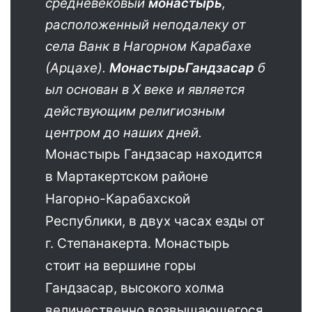
средневековый
монастырь
,
расположенный неподалеку от
села Ванк в Нагорном Карабахе
(Арцахе).
Монастырь
Гандзасар
б
ыл основан в X веке и является
действующим религиозным
центром до наших дней.
Монастырь Гандзасар находится
в Мартакертском районе
Нагорно-Карабахской
Республики, в двух часах езды от
г. Степанакерта. Монастырь
стоит на вершине горы
Гандзасар, высокого холма
величественно возвышающегося