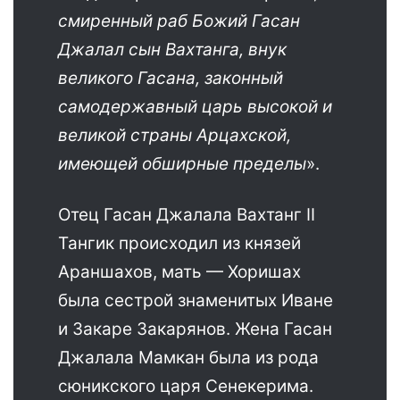
смиренный раб Божий Гасан
Джалал сын Вахтанга, внук
великого Гасана, законный
самодержавный царь высокой и
великой страны Арцахской,
имеющей обширные пределы
».
Отец Гасан Джалала Вахтанг II
Тангик происходил из князей
Араншахов, мать — Хоришах
была сестрой знаменитых Иване
и Закаре Закарянов. Жена Гасан
Джалала Мамкан была из рода
сюникского царя Сенекерима.