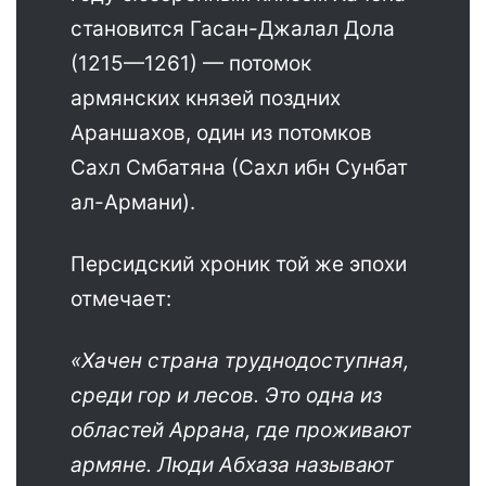
становится Гасан-Джалал Дола
(1215—1261) — потомок
армянских князей поздних
Араншахов, один из потомков
Сахл Смбатяна (Сахл ибн Сунбат
ал-Армани).
Персидский хроник той же эпохи
отмечает:
«Хачен страна труднодоступная,
среди гор и лесов. Это одна из
областей Аррана, где проживают
армяне. Люди Абхаза называют