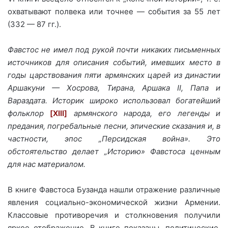
охватывают полвека или точнее — события за 55 лет
(332 — 87 гг.).
Фавстос не имел под рукой почти никаких письменных
источников для описания событий, имевших место в
годы царствования пяти армянских царей из династии
Аршакуни — Хосрова, Тирана, Аршака II, Папа и
Вараздата. Историк широко использовал богатейший
фольклор
[XIII]
армянского народа, его легенды и
предания, погребальные песни, эпические сказания и, в
частности, эпос „Персидская война». Это
обстоятельство делает „Историю» Фавстоса ценным
для нас материалом.
В книге Фавстоса Бузанда нашли отражение различные
явления социально-экономической жизни Армении.
Классовые противоречия и столкновения получили
яркое отображение. В книге показаны, политические,