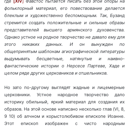
где
[XIV
]
Фавстос пытается писать без этой опоры на
фольклорный материал, его повествование делается
блеклым и художественно беспомощным. Так, Бузанд
стремится создать положительные и сильные образы
представителей высшего армянского духовенства.
Однако устное на родное творчество не давало ему для
этого никаких данных. И он вынужден по
общепринятым шаблонам агиографической литературы
выдумывать бесцветные, натянутые и наивно-
фантастические истории о Нерсесе Партеве, Хаде и
целом ряде других церковников и отшельников.
Но зато по-другому выглядят жадные и лицемерные
церковники. Устное народное творчество дало
историку обильный, яркий материал для создания их
образов. На этой основе написано несколько глав (VI, 8,
9 10) об алчном и корыстолюбивом епископе Иоанне.
Этот епископ изображен с чисто народным