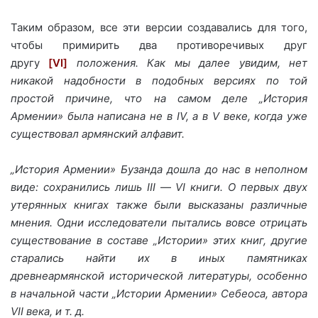
Таким образом, все эти версии создавались для того,
чтобы примирить два противоречивых друг
другу
[VI]
положения. Как мы далее увидим, нет
никакой надобности в подобных версиях по той
простой причине, что на самом деле „История
Армении» была написана не в IV, а в V веке, когда уже
существовал армянский алфавит.
„История Армении» Бузанда дошла до нас в неполном
виде: сохранились лишь III
—
VI книги. О первых двух
утерянных книгах также были высказаны различные
мнения. Одни исследователи пытались вовсе отрицать
существование в составе „Истории» этих книг, другие
старались найти их в иных памятниках
древнеармянской исторической литературы, особенно
в начальной части „Истории Армении» Себеоса, автора
VII века, и т. д.