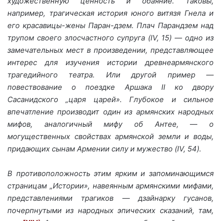
художественную ценность и обаяние. Таковы,
например, трагическая история юного витязя Гнела и
его красавицы-жены Паран-дзем. Плач Парандзем над
трупом своего злосчастного супруга (IV, 15) — одно из
замечательных мест в произведении, представляющее
интерес для изучения истории древнеармянского
трагедийного театра. Или другой пример —
повествование о поездке Аршака II ко двору
Сасанидского „царя царей». Глубокое и сильное
впечатление производит один из армянских народных
мифов, аналогичный мифу об Антее,
—
о
могущественных свойствах армянской земли и воды,
придающих сынам Армении силу и мужество (IV, 54).
В противоположность этим ярким и запоминающимся
страницам „Истории», навеянным армянскими мифами,
представлениями трагиков — дзайнарку гусанов,
почерпнутыми из народных эпических сказаний, там,