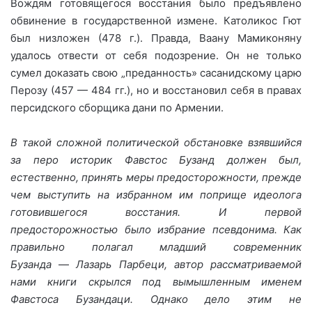
Вождям готовящегося восстания было предъявлено
обвинение в государственной измене. Католикос Гют
был низложен (478 г.). Правда, Ваану Мамиконяну
удалось отвести от себя подозрение. Он не только
сумел доказать свою „преданность» сасанидскому царю
Перозу (457 — 484 гг.), но и восстановил себя в правах
персидского сборщика дани по Армении.
В такой сложной политической обстановке взявшийся
за перо историк Фавстос Бузанд должен был,
естественно, принять меры предосторожности, прежде
чем выступить на избранном им поприще идеолога
готовившегося восстания. И первой
предосторожностью было избрание псевдонима. Как
правильно полагал младший современник
Бузанда
—
Лазарь Парбеци, автор рассматриваемой
нами книги скрылся под вымышленным именем
Фавстоса Бузандаци. Однако дело этим не