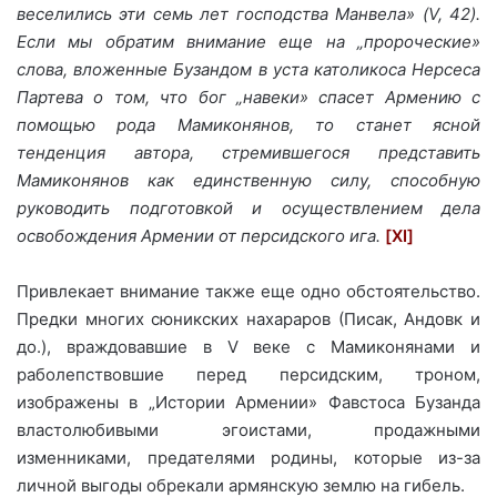
веселились эти семь лет господства Манвела» (V, 42).
Если мы обратим внимание еще на „пророческие»
слова, вложенные Бузандом в уста католикоса Нерсеса
Партева о том, что бог „навеки» спасет Армению с
помощью рода Мамиконянов, то станет ясной
тенденция автора, стремившегося представить
Мамиконянов как единственную силу, способную
руководить подготовкой и осуществлением дела
освобождения Армении от персидского ига.
[XI]
Привлекает внимание также еще одно обстоятельство.
Предки многих сюникских нахараров (Писак, Андовк и
до.), враждовавшие в V веке с Мамиконянами и
раболепствовшие перед персидским, троном,
изображены в „Истории Армении» Фавстоса Бузанда
властолюбивыми эгоистами, продажными
изменниками, предателями родины, которые из-за
личной выгоды обрекали армянскую землю на гибель.