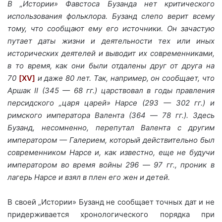
В „Истории» Фавстоса Бузанда нет критического
использования фольклора. Бузанд слепо верит всему
тому, что сообщают ему его источники. Он зачастую
путает даты жизни и деятельности тех или иных
исторических деятелей и выводит их современниками,
в то время, как они были отдалены друг от друга на
70
[XV]
и даже 80 лет. Так, например, он сообщает, что
Аршак II (345 — 68 гг.) царствовал в годы правления
персидского „царя царей» Нарсе (293 — 302 гг.) и
римского императора Валента (364
—
78 гг.). Здесь
Бузанд, несомненно, перепутал Валента с другим
императором — Галерием, который действительно был
современником Нарсе и, как известно, еще не будучи
императором во время войны 296
—
97 гг., проник в
лагерь Нарсе и взял в плен его жен и детей.
В своей „Истории» Бузанд не сообщает точных дат и не
придерживается хронологического порядка при