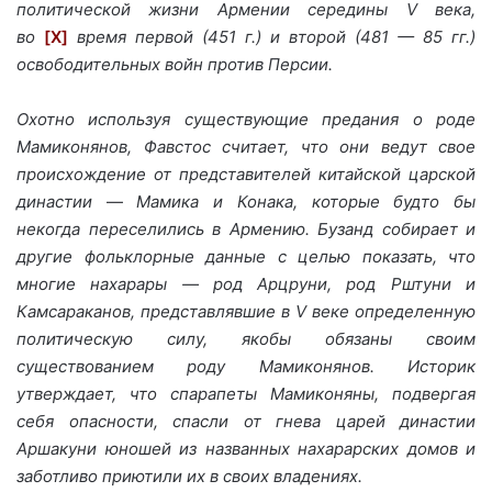
политической жизни Армении середины V века,
во
[X]
время первой (451 г.) и второй (481 — 85 гг.)
освободительных войн против Персии.
Охотно используя существующие предания о роде
Мамиконянов, Фавстос считает, что они ведут свое
происхождение от представителей китайской царской
династии
—
Мамика и Конака, которые будто бы
некогда переселились в Армению. Бузанд собирает и
другие фольклорные данные с целью показать, что
многие нахарары — род Арцруни, род Рштуни и
Камсараканов, представлявшие в V веке определенную
политическую силу, якобы обязаны своим
существованием роду Мамиконянов. Историк
утверждает, что спарапеты Мамиконяны, подвергая
себя опасности, спасли от гнева царей династии
Аршакуни юношей из названных нахарарских домов и
заботливо приютили их в своих владениях.