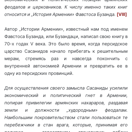
феодалов и церковников. К числу именно таких книг
относится и „История Армении» Фавстоса Бузанда.
[VIII]
Автор „Истории Армении», известный нам под именем
Фавстоса Бузанда, или Бузандаци, написал свою книгу в
70-х годах V века. Это было время, когда персидское
царство Сасанидов начало прибегать к решительным
мерам, стремясь раз и навсегда покончить с
внутренней автономией Армении и превратить ее в
одну из персидских провинций.
Для осуществления своего замысла Сасаниды усилили
экономический и политический гнет в Армении,
попирая привилегии армянских нахараров, раздавая
земли и должности „худородным» феодалам.
Наибольшим покровительством стали пользоваться те
перебежчики в стан врага, которые, принимая его