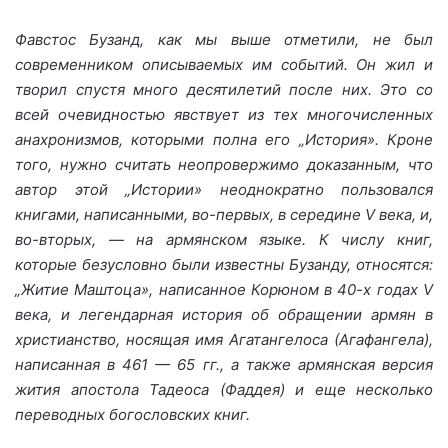
Фавстос Бузанд, как мы выше отметили, не был
современником описываемых им событий. Он жил и
творил спустя много десятилетий после них. Это со
всей очевидностью явствует из тех многочисленных
анахронизмов, которыми полна его „История». Кроне
того, нужно считать неопровержимо доказанным, что
автор этой „Истории» неоднократно пользовался
книгами, написанными, во-первых, в середине V века, и,
во-вторых,
—
на армянском языке. К числу книг,
которые безусловно были известны Бузанду, относятся:
„Житие Маштоца», написанное Корюном в 40-х годах V
века, и легендарная история об обращении армян в
христианство, носящая имя Агатангелоса (Агафангела),
написанная в 461 — 65 гг., а также армянская версия
жития апостола Тадеоса (Фаддея) и еще несколько
переводных богословских книг.