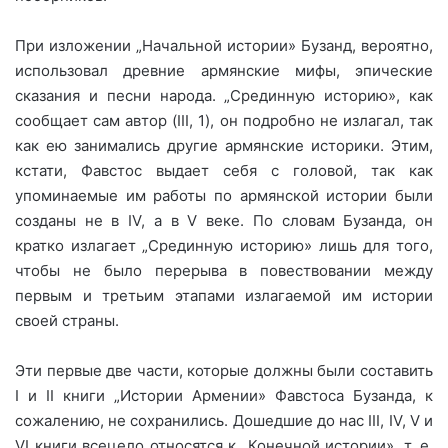
При изложении „Начальной истории» Бузанд, вероятно,
использовал древние армянские мифы, эпические
сказания и песни народа. „Срединную историю», как
сообщает сам автор (III, 1), он подробно не излагал, так
как ею занимались другие армянские историки. Этим,
кстати, Фавстос выдает себя с головой, так как
упоминаемые им работы по армянской истории были
созданы не в IV, а в V веке. По словам Бузанда, он
кратко излагает „Срединную историю» лишь для того,
чтобы не было перерыва в повествовании между
первым и третьим этапами излагаемой им истории
своей страны.
Эти первые две части, которые должны были составить
I и II книги „Истории Армении» Фавстоса Бузанда, к
сожалению, не сохранились. Дошедшие до нас III, IV, V и
VI книги всецело относятся к „Конечной истории», т. е.