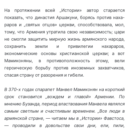
На протяжении всей „Истории» автор старается
показать, что династия Аршакуни, борясь против наха-
раров и „святых отцов» церкви, способствовала, мол,
тому, что Армения утратила свою независимость; цари
не смогли защитить мирную жизнь армянского народа,
сохранить земли и привилегии нахараров,
экономические основы христианской церкви; а вот
Мамиконяны, в противоположность этому, вели
героическую борьбу против иноземных захватчиков,
спасая страну от разорения и гибели.
В 370-х годах спарапет Манвел Мамиконян на короткий
срок становится „вождем и главой» Армении. По
мнению Бузанда, период властвования Манвела являлся
самым светлым и счастливым временем. „Все люди в
армянской стране, — читаем мы в „Истории» Фавстоса,
— проводили в довольстве свои дни, ели, пили,