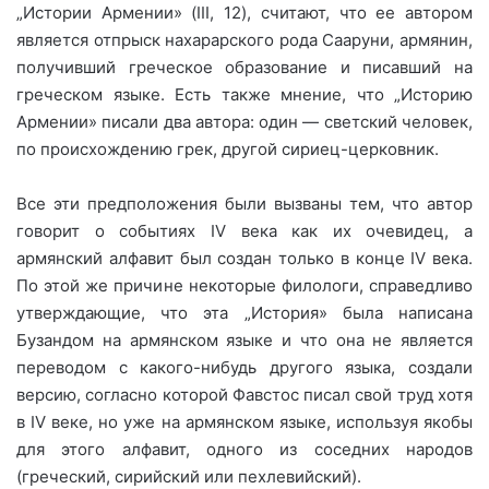
„Истории Армении» (III, 12), считают, что ее автором
является отпрыск нахарарского рода Сааруни, армянин,
получивший греческое образование и писавший на
греческом языке. Есть также мнение, что „Историю
Армении» писали два автора: один — светский человек,
по происхождению грек, другой сириец-церковник.
Все эти предположения были вызваны тем, что автор
говорит о событиях IV века как их очевидец, а
армянский алфавит был создан только в конце IV века.
По этой же причине некоторые филологи, справедливо
утверждающие, что эта „История» была написана
Бузандом на армянском языке и что она не является
переводом с какого-нибудь другого языка, создали
версию, согласно которой Фавстос писал свой труд хотя
в IV веке, но уже на армянском языке, используя якобы
для этого алфавит, одного из соседних народов
(греческий, сирийский или пехлевийский).