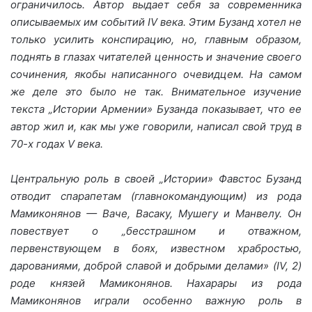
ограничилось. Автор выдает себя за современника
описываемых им событий IV века. Этим Бузанд хотел не
только усилить конспирацию, но, главным образом,
поднять в глазах читателей ценность и значение своего
сочинения, якобы написанного очевидцем. На самом
же деле это было не так. Внимательное изучение
текста „Истории Армении» Бузанда показывает, что ее
автор жил и, как мы уже говорили, написал свой труд в
70-х годах V века.
Центральную роль в своей „Истории» Фавстос Бузанд
отводит спарапетам (главнокомандующим) из рода
Мамиконянов — Ваче, Васаку, Мушегу и Манвелу. Он
повествует о „бесстрашном и отважном,
первенствующем в боях, известном храбростью,
дарованиями, доброй славой и добрыми делами» (IV, 2)
роде князей Мамиконянов. Нахарары из рода
Мамиконянов играли особенно важную роль в