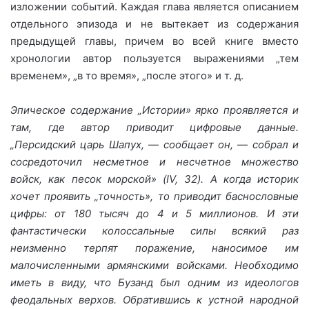
изложении событий. Каждая глава является описанием
отдельного эпизода и не вытекает из содержания
предыдущей главы, причем во всей книге вместо
хронологии автор пользуется выражениями „тем
временем», „в то время», „после этого» и т. д.
Эпическое содержание „Истории» ярко проявляется и
там, где автор приводит цифровые данные.
„Персидский царь Шапух,
—
сообщает он,
—
собрал и
сосредоточил несметное и несчетное множество
войск, как песок морской» (IV, 32). А когда историк
хочет проявить „точность», то приводит баснословные
цифры: от 180 тысяч до 4 и 5 миллионов. И эти
фантастически колоссальные силы всякий раз
неизменно терпят поражение, наносимое им
малочисленными армянскими войсками. Необходимо
иметь в виду, что Бузанд был одним из идеологов
феодальных верхов. Обратившись к устной народной