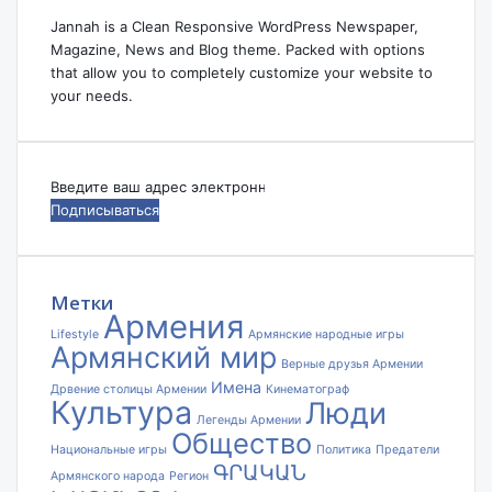
Jannah is a Clean Responsive WordPress Newspaper,
Magazine, News and Blog theme. Packed with options
that allow you to completely customize your website to
your needs.
Введите
ваш
адрес
электронной
почты
Метки
Армения
Lifestyle
Армянские народные игры
Армянский мир
Верные друзья Армении
Имена
Дрвение столицы Армении
Кинематограф
Культура
Люди
Легенды Армении
Общество
Национальные игры
Политика
Предатели
ԳՐԱԿԱՆ
Армянского народа
Регион