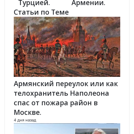
Турцией.
Армении.
ц
н
Статьи по Теме
и
о
я
е
:
б
с
о
т
ж
о
е
л
с
е
т
т
в
и
о
я
П
Армянский переулок или как
в
а
о
н
телохранитель Наполеона
й
т
спас от пожара район в
н
е
ы
о
Москве.
.
н
Я
а
4 дня назад
с
б
с
о