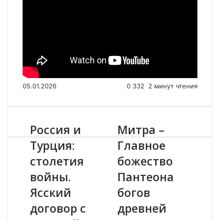
05.01.2026
0
332
2 минут чтения
Россия и
Митра –
Р
М
о
и
Турция:
Главное
с
т
столетия
божество
с
р
и
а
войны.
Пантеона
я
–
и
Ясский
Г
богов
Т
л
договор с
древней
у
а
р
в