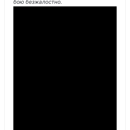
бою безжалостно.