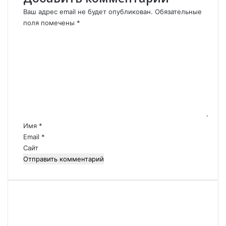
Ваш адрес email не будет опубликован.
Обязательные
поля помечены
*
К
о
м
м
е
н
т
а
р
Имя
*
и
Email
*
й
Сайт
*