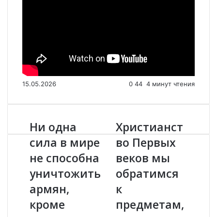
15.05.2026
0
44
4 минут чтения
Ни одна
Христианст
Н
Х
и
р
сила в мире
во Первых
о
и
не способна
веков мы
д
с
н
т
уничтожить
обратимся
а
и
с
армян,
а
к
и
н
кроме
предметам,
л
с
а
т