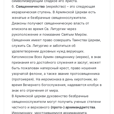
символизирующий сладкое иго Христа.
б.
Священничество
(иерейство) – это следующая
иерархическая ступень. В Армянской Церкви есть
женатые и безбрачные священнослужители.
Диаконы получают священническую власть от
епископа во время Св. Литургии через
рукоположение и помазание Святым Мирόм.
Священник имеет право совершать Таинства Церкви,
служить Св. Литургию и заботиться об
удовлетворении духовных нужд верующих.
Католикосом Всех Армян священнику (иерею), в знак
признания его достойного служения и заслуг, может
быть пожалован наперсный крест, право ношения
узорчатой фелони, а также звание протосвященника
(протоиерея). На иеромонаха в день хиротонии, во
время Вечернего богослужения, надевается клобук в
знак его отречения от мира.
В Армянской церкви духовенство безбрачные
священнослужители могут получить ученые степени
частного и верховного
(прото-) архимандритства
.
Иеромонаху, удостоившемуся архимандрита,