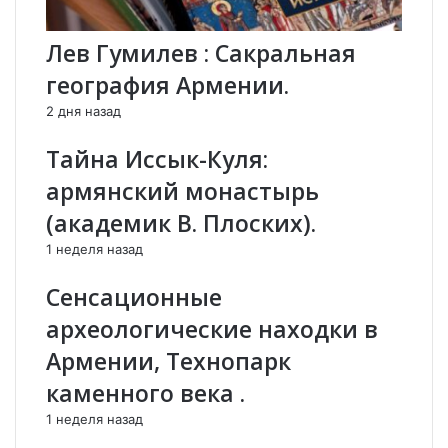
ж
м
и
с
Лев Гумилев : Сакральная
т
я
ь
к
география Армении.
а
п
2 дня назад
р
р
м
е
Тайна Иссык-Куля:
я
д
н
м
армянский монастырь
,
е
(академик В. Плоских).
к
т
р
а
1 неделя назад
о
м
м
,
Сенсационные
е
с
археологические находки в
с
в
а
я
Армении, Технопарк
м
з
каменного века .
и
а
х
н
1 неделя назад
а
н