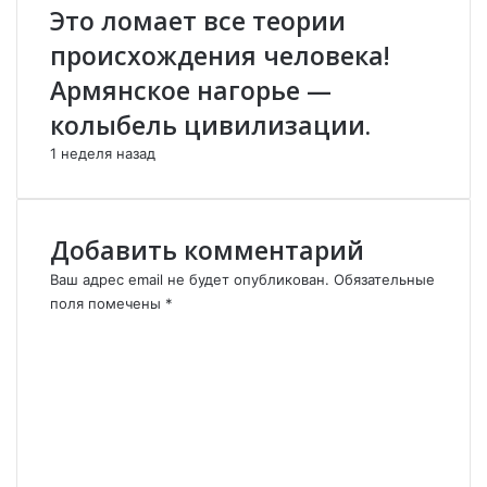
р
ы
Это ломает все теории
м
м
происхождения человека!
я
с
н
А
Армянское нагорье —
-
р
колыбель цивилизации.
э
м
к
я
1 неделя назад
с
н
п
с
е
к
р
о
Добавить комментарий
т
й
и
А
Ваш адрес email не будет опубликован.
Обязательные
п
п
поля помечены
*
е
о
К
д
с
о
а
т
м
г
о
м
о
л
е
г
ь
н
П
с
т
е
к