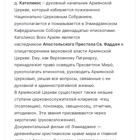
д.
Католикос
– духовный начальник Армянской
Церкви, который избирается пожизненно
Национально-Церковным Собранием,
рукополагается и помазывается в Эчмиадзинском
Кафедральном Соборе двенадцатью епископами.
Католикос Всех Армян является
наследником
Апостольского Престола Св. Фаддея
и
олицетворением верховной власти Армянской
Церкви. Ему, как Верховному Патриарху,
принадлежит право освящать Пресветлое Мирό,
рукополагать епископов, руководить Армянской
Церковью, решая все вопросы, связанные с ее
духовной и административной жизнью.
В Армянской Церкви существуют также низшие
ступени церковнослужителей-клириков: чтец
(псаломщик), пономарь, свещеносец, отчитчик,
иподиакон. Эти звания присваиваются через
хиротесию (руковозложение).
Документальный фильм об Эчмиадзине —
древнейшем христианском храме мира и главной