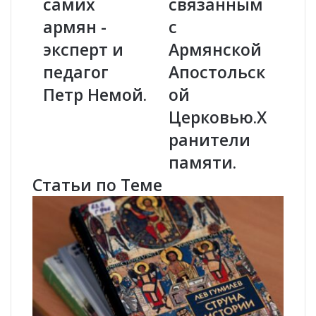
самих
связанным
в
в
армян -
с
м
о
и
П
эксперт и
Армянской
р
е
педагог
Апостольск
е
р
н
в
Петр Немой.
ой
е
ы
Церковью.Х
с
х
п
в
ранители
о
е
памяти.
с
к
о
о
Статьи по Теме
б
в
н
м
а
ы
у
о
н
б
и
р
ч
а
т
т
о
и