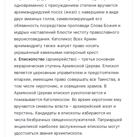
одновременно с присуждением степени вручается
архимандридский посох (жезл) с навершием в виде
двух змеиных голов, символизирующий его
обязанность посредством проповеди Слова Божия и
мудрых наставлений блюсти чистоту православного
вероисповедания. Католикос Всех Армян
архимандриту также жалует право носить
украшенный каменьями наперсный крест.
в.
Епископство
(архиерейство) – третья основная
иерархическая ступень Армянской Церкви. Епископ
является церковным управителем и предстоятелем
епархии, имеющим право совершать все Таинства, в
том числе хиротонию, и освящение храмов. В
Армянской Церкви епископ рукополагается и
помазывается Католикосом. Во время хиротонии ему
вручаются символы власти – архиерейский жезл и
перстень. Кандидаты в епископы избираются из
числа безбрачных священнослужителей. Патриаршей
энцикликой наиболее заслуженные епископы могут
удостоиться звания архиепископа.