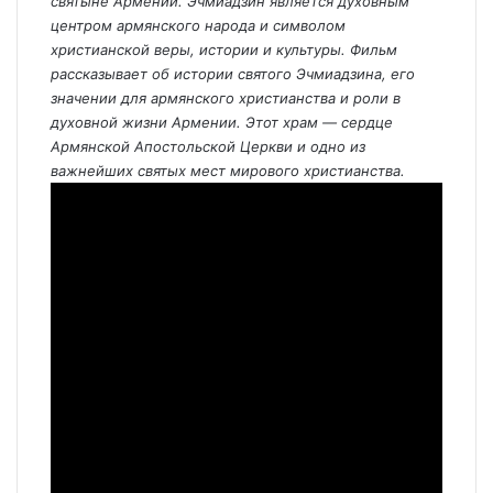
святыне Армении. Эчмиадзин является духовным
центром армянского народа и символом
христианской веры, истории и культуры. Фильм
рассказывает об истории святого Эчмиадзина, его
значении для армянского христианства и роли в
духовной жизни Армении. Этот храм — сердце
Армянской Апостольской Церкви и одно из
важнейших святых мест мирового христианства.