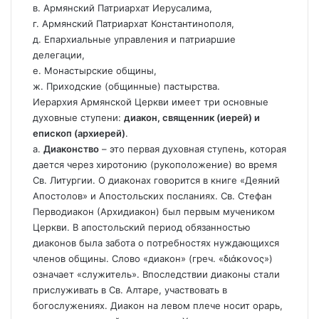
в. Армянский Патриархат Иерусалима,
г. Армянский Патриархат Константинополя,
д. Епархиальные управления и патриаршие
делегации,
е. Монастырские общины,
ж. Приходские (общинные) пастырства.
Иерархия Армянской Церкви имеет три основные
духовные ступени:
диакон, священник (иерей) и
епископ (архиерей)
.
а.
Диаконство
– это первая духовная ступень, которая
дается через хиротонию (рукоположение) во время
Св. Литургии. О диаконах говорится в книге «Деяний
Апостолов» и Апостольских посланиях. Св. Стефан
Перводиакон (Архидиакон) был первым мучеником
Церкви. В апостольский период обязанностью
диаконов была забота о потребностях нуждающихся
членов общины. Слово «диакон» (греч. «διάκονος»)
означает «служитель». Впоследствии диаконы стали
прислуживать в Св. Алтаре, участвовать в
богослужениях. Диакон на левом плече носит орарь,