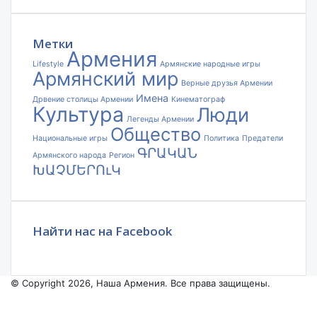
электронной
почты
Метки
Армения
Lifestyle
Армянские народные игры
Армянский мир
Верные друзья Армении
Имена
Дрвение столицы Армении
Кинематограф
Культура
Люди
Легенды Армении
Общество
Национальные игры
Политика
Предатели
ԳՐԱԿԱՆ
Армянского народа
Регион
ԽԱՉՄԵՐՈւԿ
Найти нас на Facebook
© Copyright 2026, Наша Армения. Все права защищены.
Facebook
YouTube