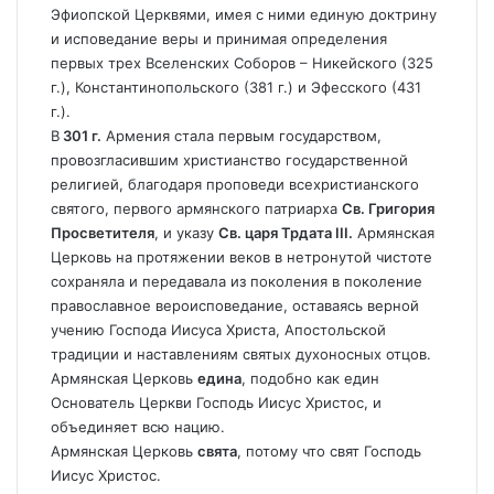
Эфиопской Церквями, имея с ними единую доктрину
и исповедание веры и принимая определения
первых трех Вселенских Соборов – Никейского (325
г.), Константинопольского (381 г.) и Эфесского (431
г.).
В
301 г.
Армения стала первым государством,
провозгласившим христианство государственной
религией, благодаря проповеди всехристианского
святого, первого армянского патриарха
Св. Григория
Просветителя
, и указу
Св. царя Трдата III.
Армянская
Церковь на протяжении веков в нетронутой чистоте
сохраняла и передавала из поколения в поколение
православное вероисповедание, оставаясь верной
учению Господа Иисуса Христа, Апостольской
традиции и наставлениям святых духоносных отцов.
Армянская Церковь
едина
, подобно как един
Основатель Церкви Господь Иисус Христос, и
объединяет всю нацию.
Армянская Церковь
свята
, потому что свят Господь
Иисус Христос.