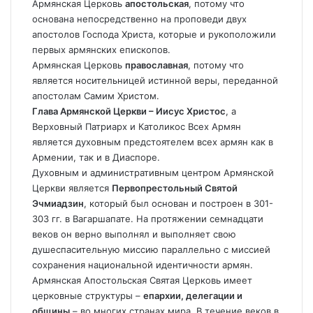
Армянская Церковь
апостольская
, потому что
основана непосредственно на проповеди двух
апостолов Господа Христа, которые и рукоположили
первых армянских епископов.
Армянская Церковь
православная
, потому что
является носительницей истинной веры, переданной
апостолам Самим Христом.
Глава Армянской Церкви – Иисус Христос
, а
Верховный Патриарх и Католикос Всех Армян
является духовным предстоятелем всех армян как в
Армении, так и в Диаспоре.
Духовным и административным центром Армянской
Церкви является
Первопрестольный Святой
Эчмиадзин
, который был основан и построен в 301-
303 гг. в Вагаршапате. На протяжении семнадцати
веков он верно выполнял и выполняет свою
душеспасительную миссию параллельно с миссией
сохранения национальной идентичности армян.
Армянская Апостольская Святая Церковь имеет
церковные структуры –
епархии, делегации и
общины
– во многих странах мира. В течение веков в