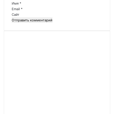
р
Имя
*
и
Email
*
й
Сайт
*