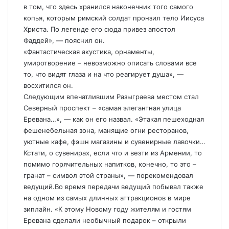
в том, что здесь хранился наконечник того самого
копья, которым римский солдат пронзил тело Иисуса
Христа. По легенде его сюда привез апостол
Фаддей», — пояснил он.
«Фантастическая акустика, орнаменты,
умиротворение – невозможно описать словами все
то, что видят глаза и на что реагирует душа», —
восхитился он.
Следующим впечатлившим Разыграева местом стал
Северный проспект – «самая элегантная улица
Еревана…», — как он его назвал. «Этакая пешеходная
фешенебельная зона, манящие огни ресторанов,
уютные кафе, фэшн магазины и сувенирные лавочки…
Кстати, о сувенирах, если что и везти из Армении, то
помимо горячительных напитков, конечно, то это –
гранат – символ этой страны», — порекомендовал
ведущий.Во время передачи ведущий побывал также
на одном из самых длинных аттракционов в мире
зиплайн. «К этому Новому году жителям и гостям
Еревана сделали необычный подарок – открыли