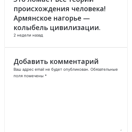
Ю
происхождения человека!
Н
Армянское нагорье —
Е
С
колыбель цивилизации.
К
2 недели назад
О
.
Добавить комментарий
Ваш адрес email не будет опубликован.
Обязательные
поля помечены
*
К
о
м
м
е
н
т
а