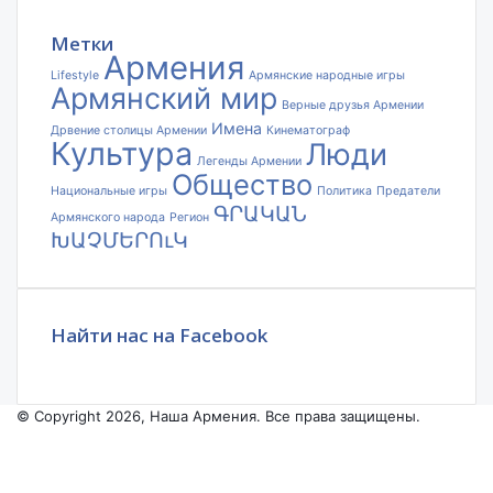
почты
Метки
Армения
Lifestyle
Армянские народные игры
Армянский мир
Верные друзья Армении
Имена
Дрвение столицы Армении
Кинематограф
Культура
Люди
Легенды Армении
Общество
Национальные игры
Политика
Предатели
ԳՐԱԿԱՆ
Армянского народа
Регион
ԽԱՉՄԵՐՈւԿ
Найти нас на Facebook
© Copyright 2026, Наша Армения. Все права защищены.
Facebook
YouTube
Instagram