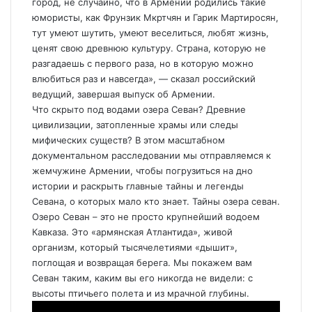
город, не случайно, что в Армении родились такие
юмористы, как Фрунзик Мкртчян и Гарик Мартиросян,
тут умеют шутить, умеют веселиться, любят жизнь,
ценят свою древнюю культуру. Страна, которую не
разгадаешь с первого раза, но в которую можно
влюбиться раз и навсегда», — сказал российский
ведущий, завершая выпуск об Армении.
Что скрыто под водами озера Севан? Древние
цивилизации, затопленные храмы или следы
мифических существ? В этом масштабном
документальном расследовании мы отправляемся к
жемчужине Армении, чтобы погрузиться на дно
истории и раскрыть главные тайны и легенды
Севана, о которых мало кто знает. Тайны озера севан.
Озеро Севан – это не просто крупнейший водоем
Кавказа. Это «армянская Атлантида», живой
организм, который тысячелетиями «дышит»,
поглощая и возвращая берега. Мы покажем вам
Севан таким, каким вы его никогда не видели: с
высоты птичьего полета и из мрачной глубины.