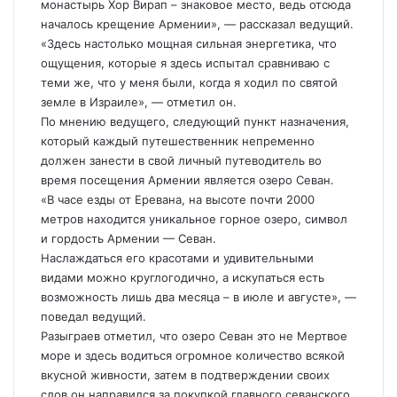
монастырь Хор Вирап – знаковое место, ведь отсюда
началось крещение Армении», — рассказал ведущий.
«Здесь настолько мощная сильная энергетика, что
ощущения, которые я здесь испытал сравниваю с
теми же, что у меня были, когда я ходил по святой
земле в Израиле», — отметил он.
По мнению ведущего, следующий пункт назначения,
который каждый путешественник непременно
должен занести в свой личный путеводитель во
время посещения Армении является озеро Севан.
«В часе езды от Еревана, на высоте почти 2000
метров находится уникальное горное озеро, символ
и гордость Армении — Севан.
Наслаждаться его красотами и удивительными
видами можно круглогодично, а искупаться есть
возможность лишь два месяца – в июле и августе», —
поведал ведущий.
Разыграев отметил, что озеро Севан это не Мертвое
море и здесь водиться огромное количество всякой
вкусной живности, затем в подтверждении своих
слов он направился за покупкой главного севанского