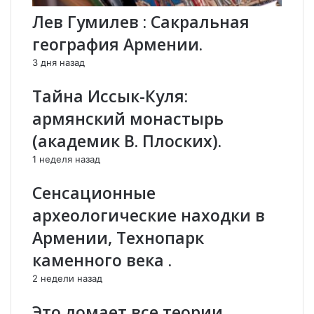
к
ы
Лев Гумилев : Сакральная
т
х
о
.
география Армении.
в
в
3 дня назад
с
Тайна Иссык-Куля:
е
м
армянский монастырь
и
(академик В. Плоских).
р
н
1 неделя назад
о
г
Сенсационные
о
н
археологические находки в
а
Армении, Технопарк
с
л
каменного века .
е
2 недели назад
д
и
Это ломает все теории
я