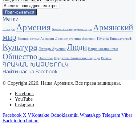
Метки
Армения
Армянский
Lifestyle
Армянские народные игры
мир
Имена
Верные друзья Армении
Дрвение столицы Армении
Кинематограф
Культура
Люди
Легенды Армении
Национальные игры
Общество
Политика
Предатели Армянского народа
Регион
ԳՐԱԿԱՆ ԽԱՉՄԵՐՈւԿ
Найти нас на Facebook
© Copyright 2026, Наша Армения. Все права защищены.
Facebook
YouTube
Instagram
Facebook
X
VKontakte
Odnoklassniki
WhatsApp
Telegram
Viber
Back to top button