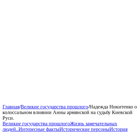
Главная
/
Великие государства прошлого
/
Надежда Никитенко о
колоссальном влиянии Анны армянской на судьбу Киевской
Руси.
Великие государства прошлого
Жизнь замечательных
людей..
Интересные факты
Исторические персоны
История