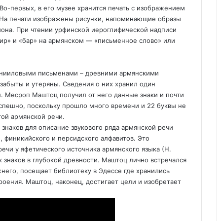
 Во-первых, в его музее хранится печать с изображением
 На печати изображены рисунки, напоминающие образы
она. При чтении урфинской иероглифической надписи
гир» и «бар» на армянском — «письменное слово» или
 данииловыми письменами – древними армянскими
 забыты и утеряны. Сведения о них хранил один
. Месроп Маштоц получил от него данные знаки и почти
зуспешно, поскольку прошло много времени и 22 буквы не
той армянской речи.
 знаков для описание звукового ряда армянской речи
, финикийского и персидского алфавитов. Это
ечи у яфетического источника армянского языка (Н.
х знаков в глубокой древности. Маштоц лично встречался
жнего, посещает библиотеку в Эдессе где хранились
роения. Маштоц, наконец, достигает цели и изобретает