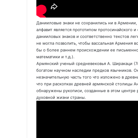
Данииловые знаки не сохранились ни в Армении, 
алфавит является прототипом протосинайского и 
данииловых знаков и соответственно текстов ле
не могла позволить, чтобы вассальная Армения в
бы о более раннем происхождении ее письменной
математики и т.д.).
Армянский ученый средневековья А. Ширакаци (7в
богатом научном наследии предков язычников. Он
незначительную часть того что изложено в древн
что при раскопках древней армянской столицы А
обнаружены рукописи, созданные в этом центре р
духовной жизни страны.