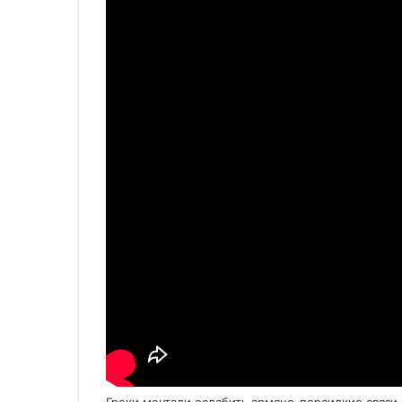
Греки мечтали ослабить армяно-персидкие связи 