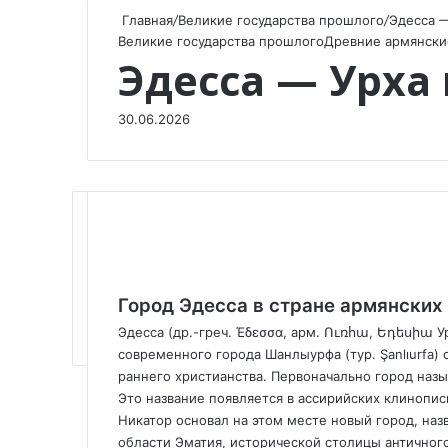
Главная
/
Великие государства прошлого
/
Эдесса —
Великие государства прошлого
Древние армянски
Эдесса — Урха
30.06.2026
F
X
V
O
W
T
V
П
a
K
d
h
e
i
о
Город Эдесса в стране армянских
c
o
n
a
l
b
д
Эдесса (др.-греч. Έδεσσα, арм. Ուռհա, Եդեսիա У
e
n
o
t
e
e
е
современного города Шанлыурфа (тур. Şanlıurfa)
b
t
k
s
g
r
л
раннего христианства. Первоначально город назы
o
a
l
A
r
и
Это название появляется в ассирийских клинописных 
o
k
a
p
a
т
Никатор основал на этом месте новый город, наз
k
t
s
p
m
ь
области Эматия, исторической столицы античног
e
s
с