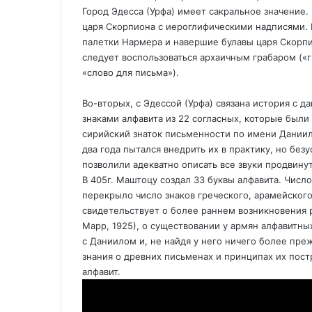
Город Эдесса (Урфа) имеет сакральное значение.
n
я
царя Скорпиона с иероглифическими надписями.
i
п
палетки Нармера и навершие булавы царя Скорпи
k
о
следует воспользоваться архаичным грабаром («
i
э
«слово для письма»).
л
е
к
Во-вторых, с Эдессой (Урфа) связана история с
т
знаками алфавита из 22 согласных, которые были
р
сирийский знаток письменности по имени Даниил
о
два года пытался внедрить их в практику, но бе
н
позволили адекватно описать все звуки продвину
н
В 405г. Маштоцу создал 33 буквы алфавита. Число
о
перекрыло число знаков греческого, арамейского
й
свидетельствует о более раннем возникновения р
п
Марр, 1925), о существовании у армян алфавитны
о
с Даниилом и, не найдя у него ничего более пре
ч
знания о древних письменах и принципах их пост
т
алфавит.
е