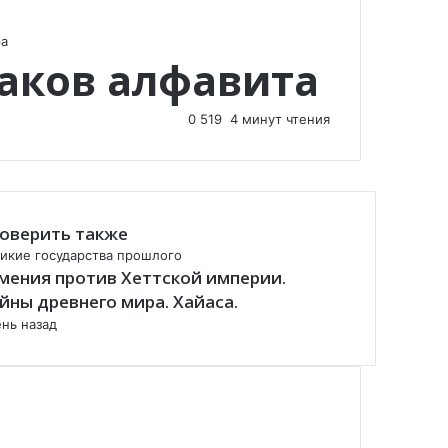
ра
наков алфавита
0
519
4 минут чтения
оверить также
икие государства прошлого
мения против Хеттской империи.
йны древнего мира. Хайаса.
ень назад