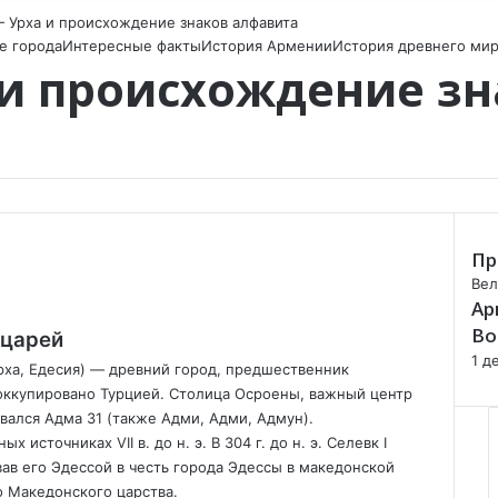
 Урха и происхождение знаков алфавита
е города
Интересные факты
История Армении
История древнего ми
 и происхождение з
Пр
C
Вел
Ар
l
o
Во
 царей
s
1 д
рха, Едесия) — древний город, предшественник
e
 оккупировано Турцией. Столица Осроены, важный центр
вался Адма 31 (также Адми, Адми, Адмун).
источниках VII в. до н. э. В 304 г. до н. э. Селевк I
вав его Эдессой в честь города Эдессы в македонской
о Македонского царства.