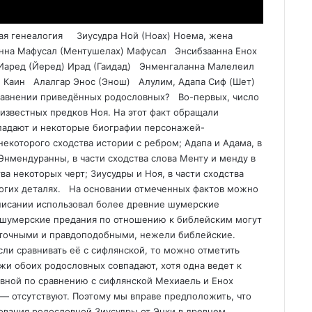
Дионис отождествлялся с Аммоном, богом солнца. По мнению Геродота, египетский бог Аммон был тождественен греческому Зевсу. С другой стороны, имя Аммона похоже на имя Хама. Последний, по мнению Манетона, древнего египетского историка, действительно правил в Египте, скорее всего, в Верхнем. По мнению древнего историка Малаласа, Хам был первым царём Египта и носил имя Нарахо. На санскрите слово Нара переводится как человек. Поэтому имя Нарахо можно перевести как Человек Ох. Он был великаном и спасся во время потопа. Именно так и свидетельствовали библейские предания. Поэтому в качестве Хама мог выступать Ох (Ог), первопредок финикийцев. Ведийские арии называли Нару (обратно Уран) божественным мудрецом (риши). Он всегда выступал в паре с Нараяной, высшим божеством неарийского происхождения. У финикийцев в образе Нараяны (Человека Йаны) мог выступать Элиун (Бог Иун). Имя Асалдухи, сына Энки, имеет некоторое сходство с именем Каслухима, сына Мицраима, правителя племени в Египте. Всё выше изложенное позволяет нам прийти к выводу о родстве рода Энки и рода Мицраима и о том, что после Всемирного потопа потомки Зиусудры действительно появились в Египте. 192. Зиусудра или Ксисутрус, Утнапиштим, Атрахасис (ок.3350 до н.э.), правитель Шуруппака (Сиппара-Города птиц) на берегу Евфрата. Правил восемнадцать саров. Перед потопом к нему во сне явился бог Энки и предупредил о грозящей катастрофе. Зиусудра с помощью Пузура-Амурри построил корабль длиной пять стадий и плавал на нём семь дней и семь ночей, затем остановился у горы Нисир. После потопа, согласно шумерским преданиям, получил вечную жизнь и поселился с супругой на Дилмуне (Цейлоне?), острове блаженных. Имя Зиусудра переводится с шумерского как «Нашедший жизнь долгих дней». На аккадском языке его имя звучит как Ут-напишти («Нашёл дыхание»). Сыном Зиусудры мог быть Хам (Аммон). Или Зевс(?), верховный бог древних греков. Именем Ниса они называли гору в Египте, куда Зевс привёз своего маленького сына Диониса (Адониса=Аммона). Или Энлиль-Господин (дыхание) ветра, Владыка-ветер(?), исполин, бог воздуха у шумеров, бог-покровитель Ниппура, древнейшего центра шумерского племенного союза. Возможно, после потопа здесь жили его потомки. Энлиль изобрёл мотыгу, создал богов скотоводства Эмеша и Энтена, а также богинь Лахар (Скот) и Ашнан (Зерно). Энлиль имел таблицы судеб, благодаря которым можно было даже излечивать раны. Имя Энлиля впервые упоминается в пиктографических списках из Джемдет-Наср на рубеже IV-III тыс. до н.э. Женой Энлиля была Нинлиль, дочь Нунбаршегуну, «старухи города». Сыновьями или потомками Энлиля назывались: Нанна — бог луны, Нинурта и Нингирсу — боги войны, Им — бог бури, Нергал — бог палящего солнца и преисподней, и Намтар — бог-судьба. Или Колпий-Громкое дыхание(?) у финикийцев. Его жена Баау-Ночь. Их потомки: Эон, Шамемрум, Хусор-Гефест и другие. Отцом Зиусудры, согласно литературной традиции Шумера, был знаменитый мудрец Шуруппак (Убартуту). Название в его честь города Шуруппак говорит о том, что он не только был великим мудрецом, но и правителем, а, следовательно, происходил из правящей династии, ведущей свой род от Энки. Название города Шуруппака и имя отца Зиусудры ассоциируется с именем Шатарупа, жены Ману Сваямбху, известной в Ведах. Вряд ли это случайно. Тем более, что источники появления этих имён разные и отстоят друг от друга на большом расстоянии. Другой пример. В Ведах одного из Праджапати звали Пуластья. Среди его потомков известен некто Шурпанакха. Вряд ли потомка назвали бы таким именем случайно, очевидно имя своё он носил в честь какого-то предка по имени Шурупанака или Шуруппака. В Двуречье встречались колодцы-журавли, существовал культ кабана, небесными дарами считались чаша, плуг и копье, гаданье производилось по печени. Это всё удивительно совпадает с колодцами-журавлями России, культом кабана у балтов и кельтов, небесными дарами саков и скифов-сколотов, гаданием по печени у этрусков. Поэтому версия происхождения индоевропейцев от правителей Южного Двуречья вполне правдоподобна. 193. Шуруппак или Убартуту, Обартес Эльбаратуту, Отиарт (ок.3375 до н.э.), царь Шуруппака. Его имя в форме Убартуту, Обартес и Эльбаратуту напоминает нам название княжества Бартии в Восточной Пруссии, рядом с которым жили судины, потомки халдеев Вавилона и Шумера. 194. Энмендуранна или Эведоранх (ок.3400 до н.э.), царь Сиппара. 195. Энсибзаанна или Амемпсин (ок.3425 до н.э.), царь Ларака. 196. Амаушумгаланна или Думузи, Даон (ок.3450 до н.э.), пастух, царь Бад-Тибира. Здесь мы видим, что тронное и фактическое имена не совпадали. Его жена Инанна. 197. Энменгаланна или Амегалурус (ок.3475 до н.э.), царь Бад-Тибира. Его жена Туртур или Сиртур. 198. Амменон (ок.3500 до н.э.), царь панти-Библа (Бад-Тибира). 199. Энмелуанна или Амиларус (ок.3525 до н.э.), царь Бад-Тибира. 200. Алалгар или Алапарус (ок.3550 до н.э.), царь Эреду. 201. Алулим или Алорус (ок.3575 до н.э.), царь Эреду. Его имя похоже на имя Калулума, предшественника Этану, тринадцат