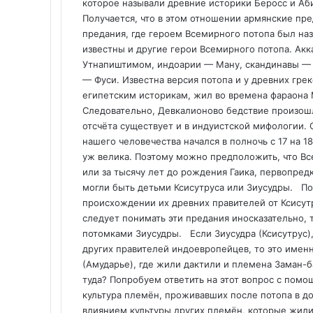
которое называли древние историки Беросс и Аби
Получается, что в этом отношении армянские пре
предания, где героем Всемирного потопа был на
известны и другие герои Всемирного потопа. Ак
Утнапиштимом, индоарии — Ману, скандинавы —
— Фуси. Известна версия потопа и у древних грек
египетским историкам, жил во времена фараона 
Следовательно, Девкалионово бедствие произошл
отсчёта существует и в индуистской мифологии.
нашего человечества начался в полночь с 17 на 18
уж велика. Поэтому можно предположить, что Вс
или за тысячу лет до рождения Гаика, первопредка
могли быть детьми Ксисутруса или Зиусудры. По
происхождении их древних правителей от Ксисут
следует понимать эти предания иносказательно, т
потомками Зиусудры. Если Зиусудра (Ксисутрус)
других правителей индоевропейцев, то это именн
(Амударье), где жили дактили и племена Заман-б
туда? Попробуем ответить на этот вопрос с пом
культура племён, проживавших после потопа в до
влиянием культуры других племён, которые жил