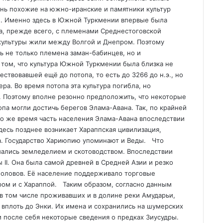
ень похожие на южно-иранские и памятники культур
е). Именно здесь в Южной Туркмении впервые была
а, прежде всего, с племенами Среднестоговской
культуры жили между Волгой и Днепром. Поэтому
 не только племена заман-бабинцев, но и
том, что культура Южной Туркмении была близка не
ществовавшей ещё до потопа, то есть до 3266 до н.э., но
ера. Во время потопа эта культура погибла, но
е. Поэтому вполне резонно предположить, что некоторые
па могли достичь берегов Элама-Авана. Так, по крайней
 то же время часть населения Элама-Авана впоследствии
здесь позднее возникает Хараппская цивилизация,
а. Государство Хариюпию упоминают и Веды. Что
мались земледелием и скотоводством. Впоследствии
 II. Она была самой древней в Средней Азии и резко
боловов. Её население поддерживало торговые
ром и с Хараппой. Таким образом, согласно данным
в том числе проживавших и в долине реки Амударьи,
 вплоть до Энки. Их имена и сохранились на шумерских
 после себя некоторые сведения о предках Зиусудры.