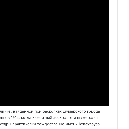
бличке, найденной при раскопках шумерского города
шь в 1914, когда известный ассиролог и шумеролог
судры практически тождественно имени Ксисутруса,