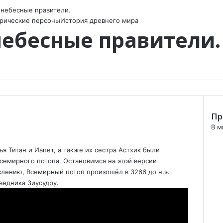
 небесные правители.
рические персоны
История древнего мира
небесные правители.
Пр
C
В м
l
o
я Титан и Иапет, а также их сестра Астхик были
s
семирного потопа. Остановимся на этой версии
e
лению, Всемирный потоп произошёл в 3266 до н.э.
ведника Зиусудру.