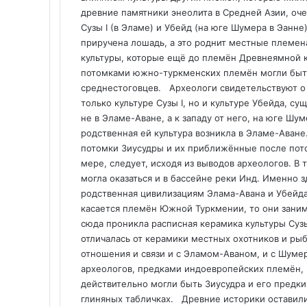
древние памятники энеолита в Средней Азии, оч
Сузы I (в Эламе) и Убейд (на юге Шумера в Эанн
приручена лошадь, а это роднит местные племен
культуры, которые ещё до племён Древнеямной 
потомками южно-туркменских племён могли быть
среднестоговцев. Археологи свидетельствуют о 
только культуре Сузы I, но и культуре Убейда, су
не в Эламе-Аване, а к западу от него, на юге Шум
родственная ей культура возникла в Эламе-Аван
потомки Зиусудры и их приближённые после пото
мере, следует, исходя из выводов археологов. В
могла оказаться и в бассейне реки Инд. Именно 
родственная цивилизациям Элама-Авана и Убейд
касается племён Южной Туркмении, то они зани
сюда проникла расписная керамика культуры Сузы
отличалась от керамики местных охотников и ры
отношения и связи и с Эламом-Аваном, и с Шуме
археологов, предками индоевропейских племён, 
действительно могли быть Зиусудра и его предки
глиняных табличках. Древние историки оставили