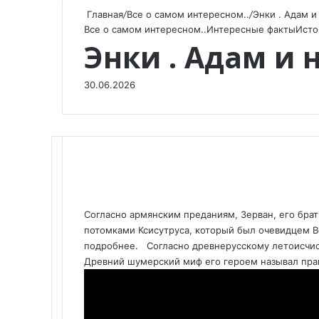
Главная
/
Все о самом интересном..
/
Энки . Адам и
Все о самом интересном..
Интересные факты
Исто
Энки . Адам и 
30.06.2026
F
X
V
O
W
T
V
П
a
K
d
h
e
i
о
Согласно армянским преданиям, Зерван, его брать
c
o
n
a
l
b
д
потомками Ксисутруса, который был очевидцем В
e
n
o
t
e
e
е
подробнее. Согласно древнерусскому летоисчис
b
t
k
s
g
r
л
Древний шумерский миф его героем называл пра
o
a
l
A
r
и
o
k
a
p
a
т
k
t
s
p
m
ь
e
s
с