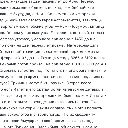
ден, живущие за две тысячи лет до Арно Пебеля.
дания оказались ближе к истине, чем библейские
зван не Зиусудра, а Ной. Cовременным историкам
кадцы называли своего героя Астрахасисом, вавилонцы —
 Бергельмиром, обские угры — Нуми-Торумом, китайцы
ов. Героем у них выступал Девкалион, который, согласно
Мефрамутосиса, умершего примерно в 1450 до н.э.
о почти на две тысячи лет позже. Интересная дата
 Согласно её традиции, современный период в жизни
 февраля 3102 до н.э. Разница между 3266 и 3102 не так
емирный потоп произошёл примерно в 3300-3100 до н.э.
 армян. Естественно, что ни он, ни его братья никак не
чему же тогда армяне настаивают в своих преданиях на
руса? Причины могут быть разные. Скорее всего,
о есть Иапет и его братья могли являться не детьми, а
, согласно армянским преданиям, был предком Иапета и
о его потомки впоследствии оказались на реке Окс
абинской культуры. Каким образом они могли попасть
ощью археологов и антропологов. По их сведениям
лине реки Амударьи, в своё время оказалась под
и на юге Туркмении. Здесь были обнаружены самые