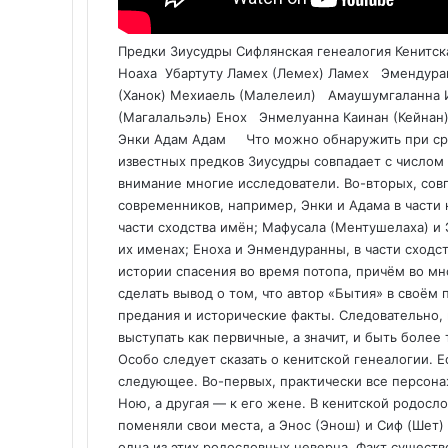
Предки Зиусудры Сифлянская генеалогия Кенитская генеалогия Зиусудра Ной (Ноах) Ноема, жена Ноаха Убартуту Ламех (Лемех) Ламех Эмендуранна Мафусал (Ментушелах) Мафусал Энсибзаанна Енох (Ханок) Мехиаель (Малелеил) Амаушумгаланна Иаред (Йеред) Ирад (Гаидад) Энменгаланна Малелеил (Магалальэль) Енох Энмелуанна Каинан (Кейнан) Каин Алалгар Энос (Энош) Алулим, Адапа Сиф (Шет) Энки Адам Адам Что можно обнаружить при сравнении приведённых родословных? Во-первых, число известных предков Зиусудры совпадает с числом известных предков Ноя. На этот факт обращали внимание многие исследователи. Во-вторых, совпадают и некоторые биографии персонажей-современников, например, Энки и Адама в части некоторого сходства истории с ребром; Адапа и Адама, в части сходства имён; Мафусала (Ментушелаха) и Энмендуранны, в части сходства слова Менту и менду в их именах; Еноха и Энмендуранны, в части сходства некоторых черт; Зиусудры и Ноя, в части сходства истории спасения во время потопа, причём во многих деталях. На основании отмеченных фактов можно сделать вывод о том, что автор «Бытия» в своём писании использовал более древние шумерские предания и исторические факты. Следовательно, шумерские предания по отношению к библейским могут выступать как первичные, а значит, и быть более точными и правдоподобными, нежели библейские. Особо следует сказать о кенитской генеалогии. Если сравнивать её с сифлянской, то можно отметить следующее. Во-первых, практически все персонажи обоих родословных совпадают, хотя одна ведет к Ною, а другая — к его жене. В кенитской родословной по сравнению с сифлянской Мехиаель и Енох поменяли свои места, а Энос (Энош) и Сиф (Шет) — отсутствуют. Поэтому мы вправе предположить, что одна из этих родословных неверна. Факт существования родословной Зиусудры от Энки в древнем Шумере позволяет прийти к выводу о том, что, скорее всего, неверна родословная Ноя, а родословная его жены, возможно, соответствует истине. Во-вторых, согласно кенитской родословной, получается, что Ной мог не быть потомком Адама, так как не он, а его жена Ноема была дочерью Ламеха. Сам Ламех был потомком Каина, а не Сифа. Согласно кенитской генеалогии, Адам, отец Каина, не являлся современником Энки, а, скорее всего, был современником Адапы, героя аккадских преданий. Кроме того, следует помнить, что братья Ноемы научились от спустившихся ангелов торговать, играть на музыкальных инструментах, изготавливать оружие, средства косметики и украшения. При этом её брат Тувалкаин стал «отцом всех ковачей», Иувал — «отцом всех владеющих арфою и свирелью», а Иавал — «отцом живущих в шатрах со стадами». В то же время потомки Сифа сами изобрёли все полезные науки. На основании этих фактов можно прийти к выводу о том, что потомки Каина относились совсем к другому народу, нежели потомки Сифа. Если род Сифа (Фуси?) или Энки, сам всё изобрёл, то он мог научить род Каина многим ремёслам и искусству, в том числе торговле, музыке, обороне с помощью оружия, изготовлению ювелирных изделий и другому. Согласно сведениям археологов, Энки и его потомки действительно являлись культурными героями для местных племён, которые, возможно, относились к роду Каина. В то же время, если Ной являлся отцом Иапета и дедом Гомера, то он никак не мог быть очевидцем Всемирного потопа и современником Зиусудры. Скорее всего, он являлся очевидцем потопа 2297 до н.э. Попробуем теперь сравнить между собой родословные предков Зиусудры и Ксисутруса: Зиусудра Ксисутрус Убартуту Отиарт Энсибзаанна Амемпсин Энмендуранна Эведоранх Думузи, пастух Даон, пастух Энменгаланна Амегалурус ? Амменон Энмелуанна Амиларус Алалгар Алапарус Алулим Алорус На основании анализа этих родословных можно отметить следующее: они практически тождественны, отличаются лишь окончаниями имён. Имена предков Зиусудры, согласно Шумерскому списку царей, оканчиваются, в основном, на слово анна, а имена предков Ксисутруса — на слово рус. Зиусудра до потопа правил в Двуречье, а после потопа приплыл к горе Нисир. Где она располагалась, точно неизвестно. Однако похожее название имела священная гора Ниса. Согласно Геродоту, она находилась в Эфиопии выше Египта. Эти факты позволяют нам прийти к выводу о том, что гора Ниса — это и есть гора Нисир, а Зиусудра после потопа из Двуречья отправился не на гору Арарат, как Ной, а в Верхний Египет. С другой стороны, в Эгейском море известен остров Нисир, поэтому потомки Зиусудры впоследствии могли оказаться не только в Египте, но, возможно, и на этом острове. Следует отметить тот факт, что Троя, расположенная не так уж далеко от этого острова, по сведениям археологов, впервые была построена приблизительно в 3200 до н.э., то есть практически вскоре после потопа. Согласно греческим преданиям, бог Зевс, имя которого весьма похоже на первую часть имени Зиусудры, после рождения Диониса (Адониса, Адама?) с помощью Гермеса относил его на гору Нису. Там воспитанием маленького Диониса занимались нисейские нимфы. В Египте 